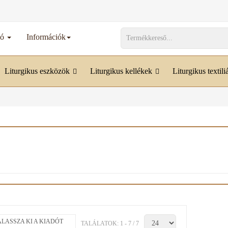
dó
Információk
Liturgikus eszközök
Liturgikus kellékek
Liturgikus textili
LASSZA KI A KIADÓT
TALÁLATOK: 1 - 7 / 7