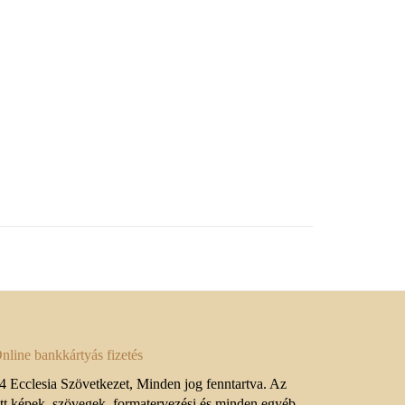
 Ecclesia Szövetkezet, Minden jog fenntartva. Az
ett képek, szövegek, formatervezési és minden egyéb