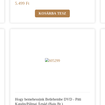
5.499 Ft
Hogy bemehessünk Betlehembe DVD - Pitti
Katalin/Pálmai Árpád (Baju Bt.)