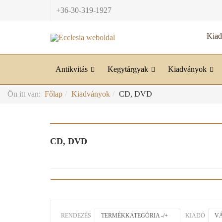
+36-30-319-1927
Kia
Antikvitás
Kegytárgyak
Kiadványok
Ön itt van:
Főlap
Kiadványok
CD, DVD
CD, DVD
RENDEZÉS
TERMÉKKATEGÓRIA -/+
KIADÓ
VÁ