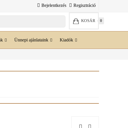
Bejelentkezés
Regisztráció
KOSÁR
0
ák
Ünnepi ajánlataink
Kiadók