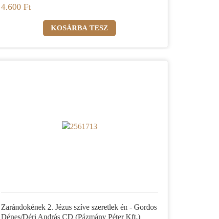
4.600 Ft
Zarándokének 2. Jézus szíve szeretlek én - Gordos
Dénes/Déri András CD (Pázmány Péter Kft.)