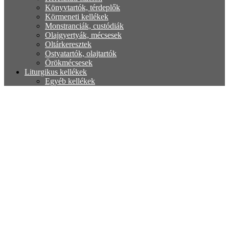
Könyvtartók, térdeplők
Körmeneti kellékek
Monstranciák, custódiák
Olajgyertyák, mécsesek
Oltárkeresztek
Ostyatartók, olajtartók
Örökmécsesek
Liturgikus kellékek
Egyéb kellékek
Olaj
Ostya
Szénpogácsa
Tömjén
Liturgikus textiliák
Alba, karing
Cingulum, cingulus
Egyéb textiliák
Felvarró
Kehelyfelszerelés
Keresztelési ing
Miseruha, dalmatika
Oltártextilia
Palást
Papi civil ing, póló
Stóla