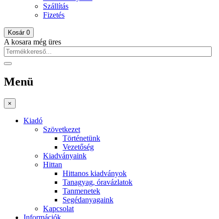
Szállítás
Fizetés
Kosár
0
A kosara még üres
Menü
×
Kiadó
Szövetkezet
Történetünk
Vezetőség
Kiadványaink
Hittan
Hittanos kiadványok
Tanagyag, óravázlatok
Tanmenetek
Segédanyagaink
Kapcsolat
Információk