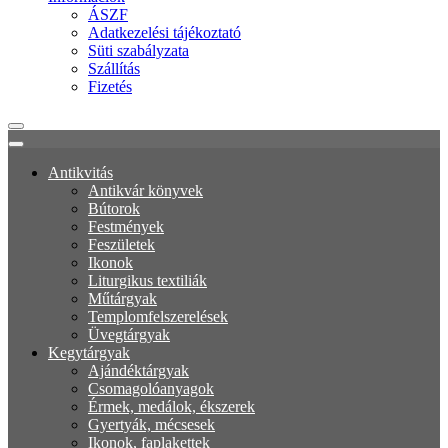
ÁSZF
Adatkezelési tájékoztató
Süti szabályzata
Szállítás
Fizetés
Antikvitás
Antikvár könyvek
Bútorok
Festmények
Feszületek
Ikonok
Liturgikus textiliák
Műtárgyak
Templomfelszerelések
Üvegtárgyak
Kegytárgyak
Ajándéktárgyak
Csomagolóanyagok
Érmek, medálok, ékszerek
Gyertyák, mécsesek
Ikonok, faplakettek