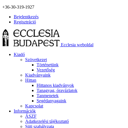
+36-30-319-1927
Bejelentkezés
Regisztráció
Ecclesia weboldal
Kiadó
Szövetkezet
Történetünk
Vezetőség
Kiadványaink
Hittan
Hittanos kiadványok
Tanagyag, óravázlatok
Tanmenetek
Segédanyagaink
Kapcsolat
Információk
ÁSZF
Adatkezelési tájékoztató
Süti szabályzata