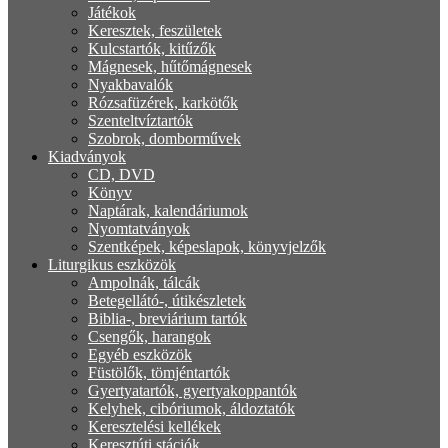
Játékok
Keresztek, feszületek
Kulcstartók, kitűzők
Mágnesek, hűtőmágnesek
Nyakbavalók
Rózsafüzérek, karkötők
Szenteltvíztartók
Szobrok, domborművek
Kiadványok
CD, DVD
Könyv
Naptárak, kalendáriumok
Nyomtatványok
Szentképek, képeslapok, könyvjelzők
Liturgikus eszközök
Ampolnák, tálcák
Betegellátó-, útikészletek
Biblia-, breviárium tartók
Csengők, harangok
Egyéb eszközök
Füstölők, tömjéntartók
Gyertyatartók, gyertyakoppantók
Kelyhek, cibóriumok, áldoztatók
Keresztelési kellékek
Keresztúti stációk