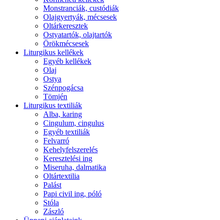
Monstranciák, custódiák
Olajgyertyák, mécsesek
Oltárkeresztek
Ostyatartók, olajtartók
Örökmécsesek
Liturgikus kellékek
Egyéb kellékek
Olaj
Ostya
Szénpogácsa
Tömjén
Liturgikus textiliák
Alba, karing
Cingulum, cingulus
Egyéb textiliák
Felvarró
Kehelyfelszerelés
Keresztelési ing
Miseruha, dalmatika
Oltártextilia
Palást
Papi civil ing, póló
Stóla
Zászló