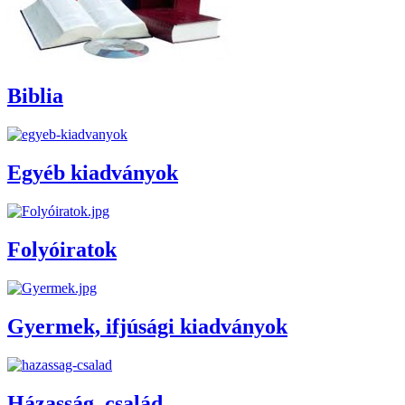
Biblia
Egyéb kiadványok
Folyóiratok
Gyermek, ifjúsági kiadványok
Házasság, család