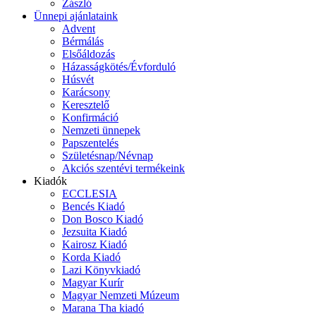
Zászló
Ünnepi ajánlataink
Advent
Bérmálás
Elsőáldozás
Házasságkötés/Évforduló
Húsvét
Karácsony
Keresztelő
Konfirmáció
Nemzeti ünnepek
Papszentelés
Születésnap/Névnap
Akciós szentévi termékeink
Kiadók
ECCLESIA
Bencés Kiadó
Don Bosco Kiadó
Jezsuita Kiadó
Kairosz Kiadó
Korda Kiadó
Lazi Könyvkiadó
Magyar Kurír
Magyar Nemzeti Múzeum
Marana Tha kiadó