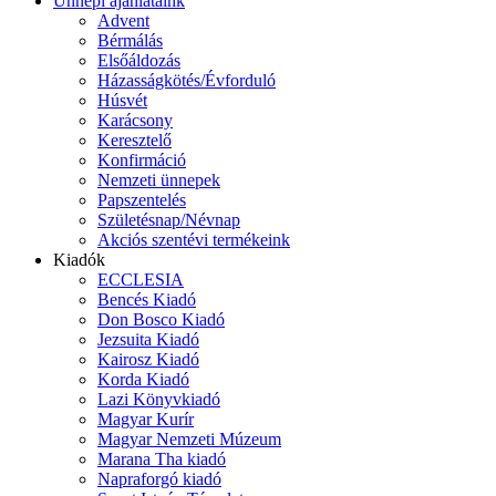
Ünnepi ajánlataink
Advent
Bérmálás
Elsőáldozás
Házasságkötés/Évforduló
Húsvét
Karácsony
Keresztelő
Konfirmáció
Nemzeti ünnepek
Papszentelés
Születésnap/Névnap
Akciós szentévi termékeink
Kiadók
ECCLESIA
Bencés Kiadó
Don Bosco Kiadó
Jezsuita Kiadó
Kairosz Kiadó
Korda Kiadó
Lazi Könyvkiadó
Magyar Kurír
Magyar Nemzeti Múzeum
Marana Tha kiadó
Napraforgó kiadó