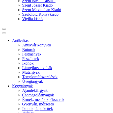
Szent István Társulat
Szent József Kiadó
Szent Maximilian Kiadó
Szülőföld Könyvkiadó
Vigilia kiadó
Antikvitás
Antikvár könyvek
Bútorok
Festmények
Feszületek
Ikonok
Liturgikus textiliák
Műtárgyak
Templomfelszerelések
Üvegtárgyak
Kegytárgyak
Ajándéktárgyak
Csomagolóanyagok
Érmek, medálok, ékszerek
Gyertyák, mécsesek
Ikonok, faplakettek