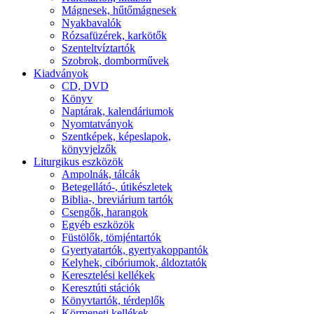
Mágnesek, hűtőmágnesek
Nyakbavalók
Rózsafüzérek, karkötők
Szenteltvíztartók
Szobrok, domborművek
Kiadványok
CD, DVD
Könyv
Naptárak, kalendáriumok
Nyomtatványok
Szentképek, képeslapok,
könyvjelzők
Liturgikus eszközök
Ampolnák, tálcák
Betegellátó-, útikészletek
Biblia-, breviárium tartók
Csengők, harangok
Egyéb eszközök
Füstölők, tömjéntartók
Gyertyatartók, gyertyakoppantók
Kelyhek, cibóriumok, áldoztatók
Keresztelési kellékek
Keresztúti stációk
Könyvtartók, térdeplők
Körmeneti kellékek