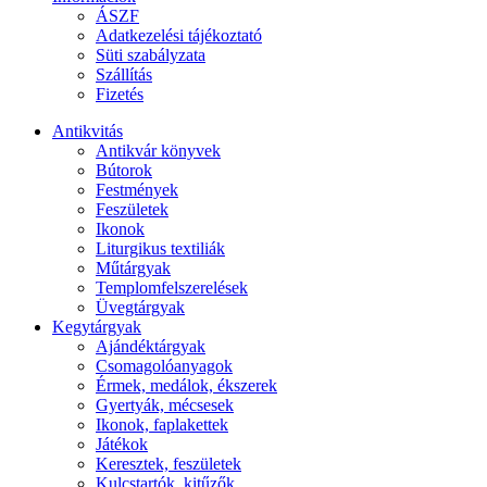
ÁSZF
Adatkezelési tájékoztató
Süti szabályzata
Szállítás
Fizetés
Antikvitás
Antikvár könyvek
Bútorok
Festmények
Feszületek
Ikonok
Liturgikus textiliák
Műtárgyak
Templomfelszerelések
Üvegtárgyak
Kegytárgyak
Ajándéktárgyak
Csomagolóanyagok
Érmek, medálok, ékszerek
Gyertyák, mécsesek
Ikonok, faplakettek
Játékok
Keresztek, feszületek
Kulcstartók, kitűzők