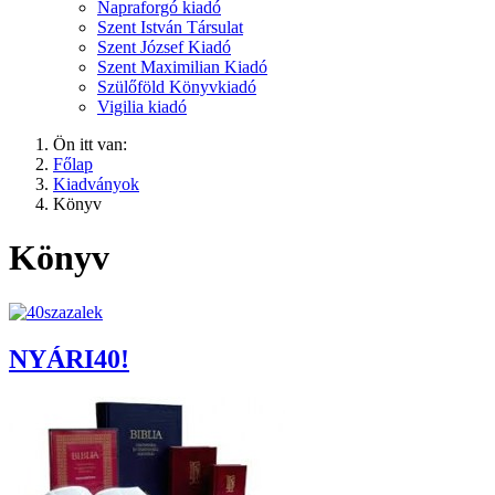
Napraforgó kiadó
Szent István Társulat
Szent József Kiadó
Szent Maximilian Kiadó
Szülőföld Könyvkiadó
Vigilia kiadó
Ön itt van:
Főlap
Kiadványok
Könyv
Könyv
NYÁRI40!