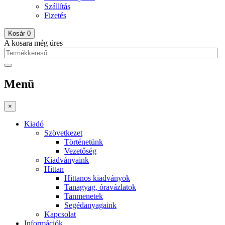
Szállítás
Fizetés
Kosár
0
A kosara még üres
Menü
×
Kiadó
Szövetkezet
Történetünk
Vezetőség
Kiadványaink
Hittan
Hittanos kiadványok
Tanagyag, óravázlatok
Tanmenetek
Segédanyagaink
Kapcsolat
Információk