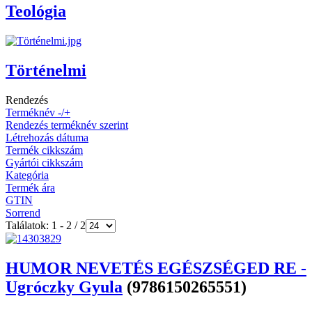
Teológia
Történelmi
Rendezés
Terméknév -/+
Rendezés terméknév szerint
Létrehozás dátuma
Termék cikkszám
Gyártói cikkszám
Kategória
Termék ára
GTIN
Sorrend
Találatok: 1 - 2 / 2
HUMOR NEVETÉS EGÉSZSÉGED RE -
Ugróczky Gyula
(9786150265551)