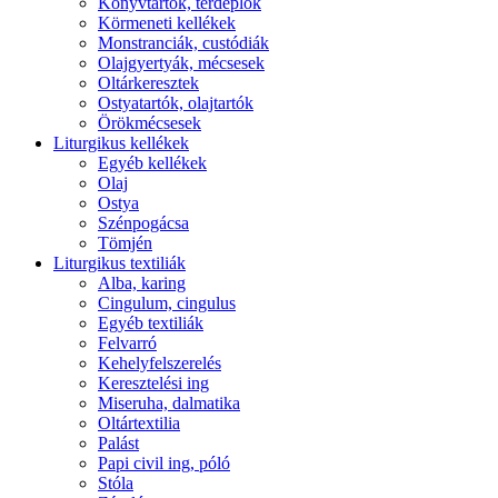
Könyvtartók, térdeplők
Körmeneti kellékek
Monstranciák, custódiák
Olajgyertyák, mécsesek
Oltárkeresztek
Ostyatartók, olajtartók
Örökmécsesek
Liturgikus kellékek
Egyéb kellékek
Olaj
Ostya
Szénpogácsa
Tömjén
Liturgikus textiliák
Alba, karing
Cingulum, cingulus
Egyéb textiliák
Felvarró
Kehelyfelszerelés
Keresztelési ing
Miseruha, dalmatika
Oltártextilia
Palást
Papi civil ing, póló
Stóla