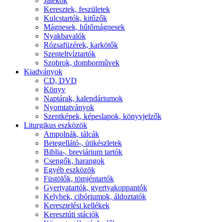
Játékok
Keresztek, feszületek
Kulcstartók, kitűzők
Mágnesek, hűtőmágnesek
Nyakbavalók
Rózsafüzérek, karkötők
Szenteltvíztartók
Szobrok, domborművek
Kiadványok
CD, DVD
Könyv
Naptárak, kalendáriumok
Nyomtatványok
Szentképek, képeslapok, könyvjelzők
Liturgikus eszközök
Ampolnák, tálcák
Betegellátó-, útikészletek
Biblia-, breviárium tartók
Csengők, harangok
Egyéb eszközök
Füstölők, tömjéntartók
Gyertyatartók, gyertyakoppantók
Kelyhek, cibóriumok, áldoztatók
Keresztelési kellékek
Keresztúti stációk