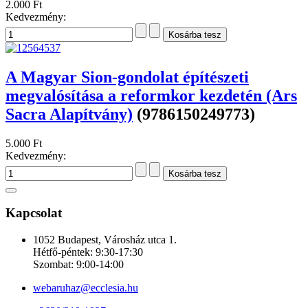
2.000 Ft
Kedvezmény:
A Magyar Sion-gondolat építészeti
megvalósítása a reformkor kezdetén (Ars
Sacra Alapítvány)
(9786150249773)
5.000 Ft
Kedvezmény:
Kapcsolat
1052 Budapest, Városház utca 1.
Hétfő-péntek: 9:30-17:30
Szombat: 9:00-14:00
webaruhaz@ecclesia.hu