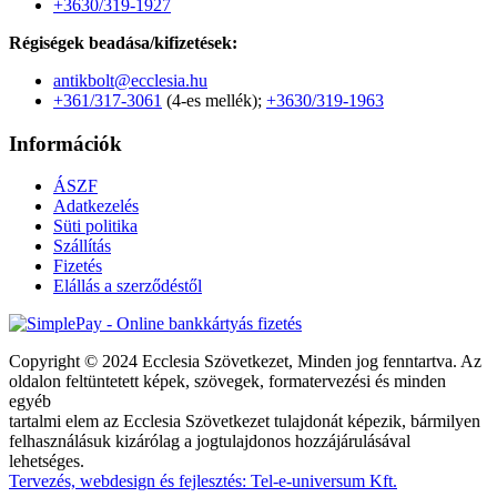
+3630/319-1927
Régiségek beadása/kifizetések:
antikbolt@ecclesia.hu
+361/317-3061
(4-es mellék);
+3630/319-1963
Információk
ÁSZF
Adatkezelés
Süti politika
Szállítás
Fizetés
Elállás a szerződéstől
Copyright © 2024 Ecclesia Szövetkezet, Minden jog fenntartva. Az
oldalon feltüntetett képek, szövegek, formatervezési és minden
egyéb
tartalmi elem az Ecclesia Szövetkezet tulajdonát képezik, bármilyen
felhasználásuk kizárólag a jogtulajdonos hozzájárulásával
lehetséges.
Tervezés, webdesign és fejlesztés: Tel-e-universum Kft.