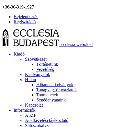
+36-30-319-1927
Bejelentkezés
Regisztráció
Ecclesia weboldal
Kiadó
Szövetkezet
Történetünk
Vezetőség
Kiadványaink
Hittan
Hittanos kiadványok
Tanagyag, óravázlatok
Tanmenetek
Segédanyagaink
Kapcsolat
Információk
ÁSZF
Adatkezelési tájékoztató
Süti szabályzata