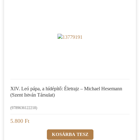
XIV. Leó pápa, a hídépítő: Életrajz – Michael Hesemann
(Szent István Társulat)
(9789636122218)
5.800 Ft