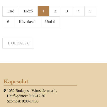
Első
Előző
1
2
3
4
5
6
Következő
Utolsó
1. OLDAL / 6
Kapcsolat
1052 Budapest, Városház utca 1.
Hétfő-péntek: 9:30-17:30
Szombat: 9:00-14:00