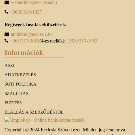
webaruhaz@ecclesia.hu
+3630/319-1927
Régiségek beadása/kifizetések:
antikbolt@ecclesia.hu
+361/317-3061
(4-es mellék);
+3630/319-1963
Információk
ÁSZF
ADATKEZELÉS
SÜTI POLITIKA
SZÁLLÍTÁS
FIZETÉS
ELÁLLÁS A SZERZŐDÉSTŐL
Copyright © 2024 Ecclesia Szövetkezet, Minden jog fenntartva.