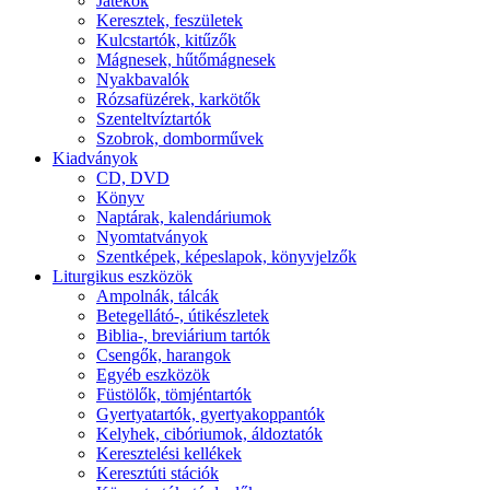
Játékok
Keresztek, feszületek
Kulcstartók, kitűzők
Mágnesek, hűtőmágnesek
Nyakbavalók
Rózsafüzérek, karkötők
Szenteltvíztartók
Szobrok, domborművek
Kiadványok
CD, DVD
Könyv
Naptárak, kalendáriumok
Nyomtatványok
Szentképek, képeslapok, könyvjelzők
Liturgikus eszközök
Ampolnák, tálcák
Betegellátó-, útikészletek
Biblia-, breviárium tartók
Csengők, harangok
Egyéb eszközök
Füstölők, tömjéntartók
Gyertyatartók, gyertyakoppantók
Kelyhek, cibóriumok, áldoztatók
Keresztelési kellékek
Keresztúti stációk