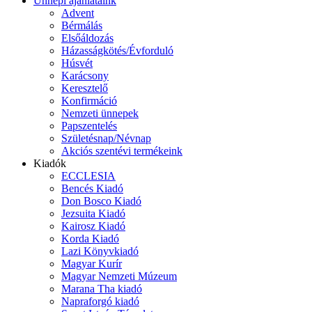
Ünnepi ajánlataink
Advent
Bérmálás
Elsőáldozás
Házasságkötés/Évforduló
Húsvét
Karácsony
Keresztelő
Konfirmáció
Nemzeti ünnepek
Papszentelés
Születésnap/Névnap
Akciós szentévi termékeink
Kiadók
ECCLESIA
Bencés Kiadó
Don Bosco Kiadó
Jezsuita Kiadó
Kairosz Kiadó
Korda Kiadó
Lazi Könyvkiadó
Magyar Kurír
Magyar Nemzeti Múzeum
Marana Tha kiadó
Napraforgó kiadó