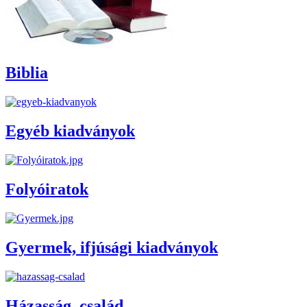
Biblia
Egyéb kiadványok
Folyóiratok
Gyermek, ifjúsági kiadványok
Házasság, család