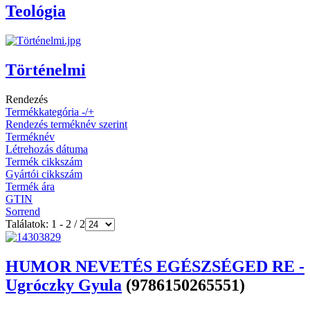
Teológia
Történelmi
Rendezés
Termékkategória -/+
Rendezés terméknév szerint
Terméknév
Létrehozás dátuma
Termék cikkszám
Gyártói cikkszám
Termék ára
GTIN
Sorrend
Találatok: 1 - 2 / 2
HUMOR NEVETÉS EGÉSZSÉGED RE -
Ugróczky Gyula
(9786150265551)