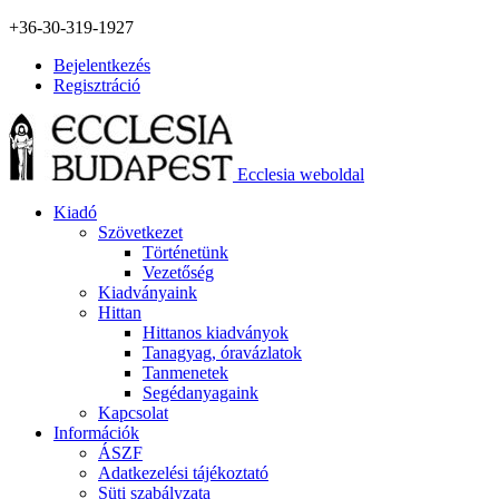
+36-30-319-1927
Bejelentkezés
Regisztráció
Ecclesia weboldal
Kiadó
Szövetkezet
Történetünk
Vezetőség
Kiadványaink
Hittan
Hittanos kiadványok
Tanagyag, óravázlatok
Tanmenetek
Segédanyagaink
Kapcsolat
Információk
ÁSZF
Adatkezelési tájékoztató
Süti szabályzata