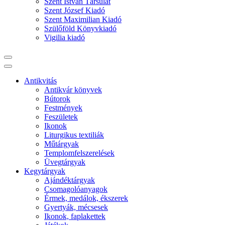
Szent István Társulat
Szent József Kiadó
Szent Maximilian Kiadó
Szülőföld Könyvkiadó
Vigilia kiadó
Antikvitás
Antikvár könyvek
Bútorok
Festmények
Feszületek
Ikonok
Liturgikus textiliák
Műtárgyak
Templomfelszerelések
Üvegtárgyak
Kegytárgyak
Ajándéktárgyak
Csomagolóanyagok
Érmek, medálok, ékszerek
Gyertyák, mécsesek
Ikonok, faplakettek