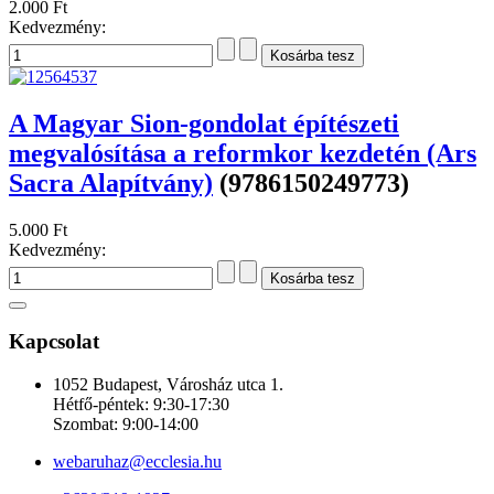
2.000 Ft
Kedvezmény:
A Magyar Sion-gondolat építészeti
megvalósítása a reformkor kezdetén (Ars
Sacra Alapítvány)
(9786150249773)
5.000 Ft
Kedvezmény:
Kapcsolat
1052 Budapest, Városház utca 1.
Hétfő-péntek: 9:30-17:30
Szombat: 9:00-14:00
webaruhaz@ecclesia.hu