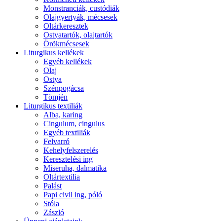
Monstranciák, custódiák
Olajgyertyák, mécsesek
Oltárkeresztek
Ostyatartók, olajtartók
Örökmécsesek
Liturgikus kellékek
Egyéb kellékek
Olaj
Ostya
Szénpogácsa
Tömjén
Liturgikus textiliák
Alba, karing
Cingulum, cingulus
Egyéb textiliák
Felvarró
Kehelyfelszerelés
Keresztelési ing
Miseruha, dalmatika
Oltártextilia
Palást
Papi civil ing, póló
Stóla
Zászló