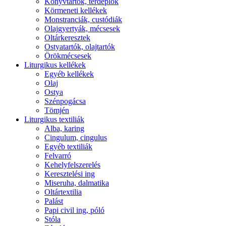
Könyvtartók, térdeplők
Körmeneti kellékek
Monstranciák, custódiák
Olajgyertyák, mécsesek
Oltárkeresztek
Ostyatartók, olajtartók
Örökmécsesek
Liturgikus kellékek
Egyéb kellékek
Olaj
Ostya
Szénpogácsa
Tömjén
Liturgikus textiliák
Alba, karing
Cingulum, cingulus
Egyéb textiliák
Felvarró
Kehelyfelszerelés
Keresztelési ing
Miseruha, dalmatika
Oltártextilia
Palást
Papi civil ing, póló
Stóla