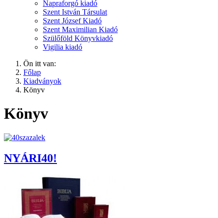
Napraforgó kiadó
Szent István Társulat
Szent József Kiadó
Szent Maximilian Kiadó
Szülőföld Könyvkiadó
Vigilia kiadó
Ön itt van:
Főlap
Kiadványok
Könyv
Könyv
NYÁRI40!