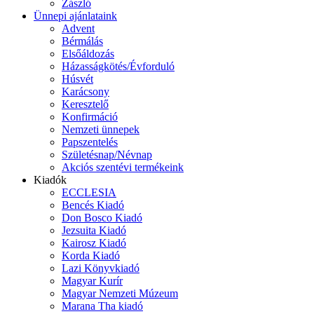
Zászló
Ünnepi ajánlataink
Advent
Bérmálás
Elsőáldozás
Házasságkötés/Évforduló
Húsvét
Karácsony
Keresztelő
Konfirmáció
Nemzeti ünnepek
Papszentelés
Születésnap/Névnap
Akciós szentévi termékeink
Kiadók
ECCLESIA
Bencés Kiadó
Don Bosco Kiadó
Jezsuita Kiadó
Kairosz Kiadó
Korda Kiadó
Lazi Könyvkiadó
Magyar Kurír
Magyar Nemzeti Múzeum
Marana Tha kiadó