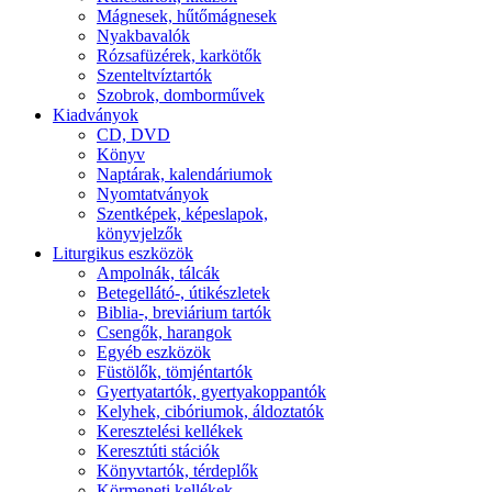
Mágnesek, hűtőmágnesek
Nyakbavalók
Rózsafüzérek, karkötők
Szenteltvíztartók
Szobrok, domborművek
Kiadványok
CD, DVD
Könyv
Naptárak, kalendáriumok
Nyomtatványok
Szentképek, képeslapok,
könyvjelzők
Liturgikus eszközök
Ampolnák, tálcák
Betegellátó-, útikészletek
Biblia-, breviárium tartók
Csengők, harangok
Egyéb eszközök
Füstölők, tömjéntartók
Gyertyatartók, gyertyakoppantók
Kelyhek, cibóriumok, áldoztatók
Keresztelési kellékek
Keresztúti stációk
Könyvtartók, térdeplők
Körmeneti kellékek