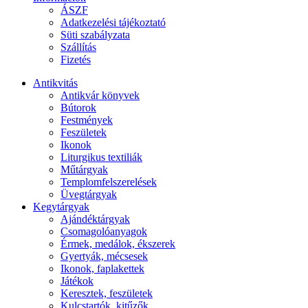
ÁSZF
Adatkezelési tájékoztató
Süti szabályzata
Szállítás
Fizetés
Antikvitás
Antikvár könyvek
Bútorok
Festmények
Feszületek
Ikonok
Liturgikus textiliák
Műtárgyak
Templomfelszerelések
Üvegtárgyak
Kegytárgyak
Ajándéktárgyak
Csomagolóanyagok
Érmek, medálok, ékszerek
Gyertyák, mécsesek
Ikonok, faplakettek
Játékok
Keresztek, feszületek
Kulcstartók, kitűzők