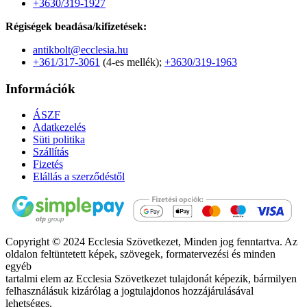
+3630/319-1927
Régiségek beadása/kifizetések:
antikbolt@ecclesia.hu
+361/317-3061
(4-es mellék);
+3630/319-1963
Információk
ÁSZF
Adatkezelés
Süti politika
Szállítás
Fizetés
Elállás a szerződéstől
Copyright © 2024 Ecclesia Szövetkezet, Minden jog fenntartva. Az
oldalon feltüntetett képek, szövegek, formatervezési és minden
egyéb
tartalmi elem az Ecclesia Szövetkezet tulajdonát képezik, bármilyen
felhasználásuk kizárólag a jogtulajdonos hozzájárulásával
lehetséges.