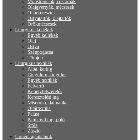
Monstranciák, custódiák
Olajgyertyák, mécsesek
Oltárkeresztek
Ostyatartók, olajtartók
Örökmécsesek
Liturgikus kellékek
Egyéb kellékek
Olaj
Ostya
Szénpogácsa
Tömjén
Liturgikus textiliák
Alba, karing
Cingulum, cingulus
Egyéb textiliák
Felvarró
Kehelyfelszerelés
Keresztelési ing
Miseruha, dalmatika
Oltártextilia
Palást
Papi civil ing, póló
Stóla
Zászló
Ünnepi ajánlataink