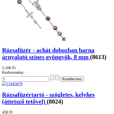
Rózsafüzér - achát dobozban barna
árnyalatú színes gyöngyök, 8 mm
(8613)
5.100 Ft
Kedvezmény:
Rózsafüzértartó - szögletes, kelyhes
(áttetsző tetővel)
(8024)
450 Ft