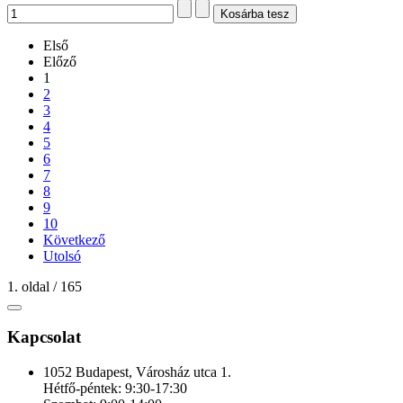
Első
Előző
1
2
3
4
5
6
7
8
9
10
Következő
Utolsó
1. oldal / 165
Kapcsolat
1052 Budapest, Városház utca 1.
Hétfő-péntek: 9:30-17:30