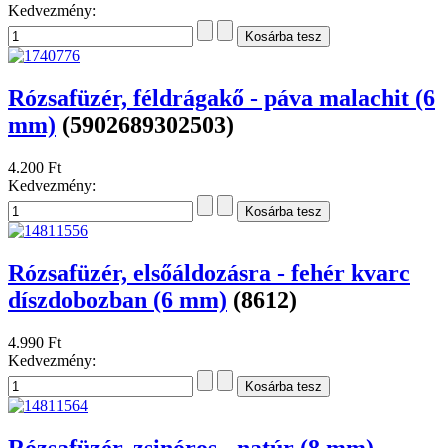
Kedvezmény:
Rózsafüzér, féldrágakő - páva malachit (6
mm)
(5902689302503)
4.200 Ft
Kedvezmény:
Rózsafüzér, elsőáldozásra - fehér kvarc
díszdobozban (6 mm)
(8612)
4.990 Ft
Kedvezmény:
Rózsafüzér, zsinóros - natúr (8 mm)