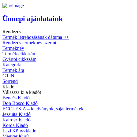
Ünnepi ajánlataink
Rendezés
Termék létrehozásának dátuma -/+
Rendezés terméknév szerint
Terméknév
Termék cikkszám
Gyártói cikkszám
Kategória
Termék ára
GTIN
Sorrend
Kiadó
Válassza ki a kiadót
Bencés Kiadó
Don Bosco Kiadó
ECCLESIA – kiadványok, saját termékek
Jezsuita Kiadó
Kairosz Kiadó
Korda Kiadó
Lazi Könyvkiadó
Magyar Kurír