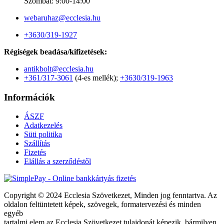
Szombat: 9:00-14:00
webaruhaz@ecclesia.hu
+3630/319-1927
Régiségek beadása/kifizetések:
antikbolt@ecclesia.hu
+361/317-3061
(4-es mellék);
+3630/319-1963
Információk
ÁSZF
Adatkezelés
Süti politika
Szállítás
Fizetés
Elállás a szerződéstől
Copyright © 2024 Ecclesia Szövetkezet, Minden jog fenntartva. Az
oldalon feltüntetett képek, szövegek, formatervezési és minden
egyéb
tartalmi elem az Ecclesia Szövetkezet tulajdonát képezik, bármilyen