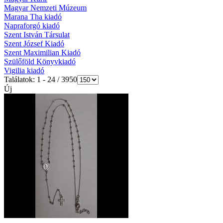
Magyar Nemzeti Múzeum
Marana Tha kiadó
Napraforgó kiadó
Szent István Társulat
Szent József Kiadó
Szent Maximilian Kiadó
Szülőföld Könyvkiadó
Vigilia kiadó
Találatok: 1 - 24 / 3950
Új