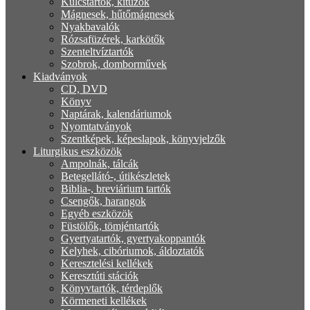
Kulcstartók, kitűzők
Mágnesek, hűtőmágnesek
Nyakbavalók
Rózsafüzérek, karkötők
Szenteltvíztartók
Szobrok, domborművek
Kiadványok
CD, DVD
Könyv
Naptárak, kalendáriumok
Nyomtatványok
Szentképek, képeslapok, könyvjelzők
Liturgikus eszközök
Ampolnák, tálcák
Betegellátó-, útikészletek
Biblia-, breviárium tartók
Csengők, harangok
Egyéb eszközök
Füstölők, tömjéntartók
Gyertyatartók, gyertyakoppantók
Kelyhek, cibóriumok, áldoztatók
Keresztelési kellékek
Keresztúti stációk
Könyvtartók, térdeplők
Körmeneti kellékek