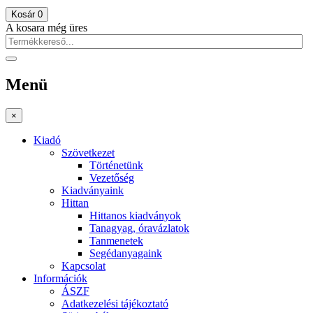
Kosár
0
A kosara még üres
Menü
×
Kiadó
Szövetkezet
Történetünk
Vezetőség
Kiadványaink
Hittan
Hittanos kiadványok
Tanagyag, óravázlatok
Tanmenetek
Segédanyagaink
Kapcsolat
Információk
ÁSZF
Adatkezelési tájékoztató