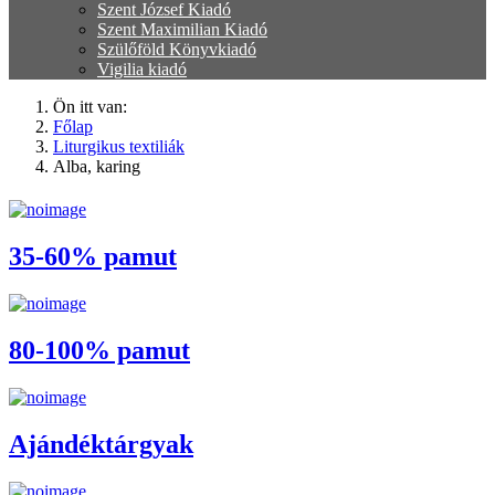
Szent József Kiadó
Szent Maximilian Kiadó
Szülőföld Könyvkiadó
Vigilia kiadó
Ön itt van:
Főlap
Liturgikus textiliák
Alba, karing
35-60% pamut
80-100% pamut
Ajándéktárgyak