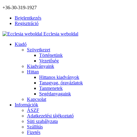
+36-30-319-1927
Bejelentkezés
Regisztráció
Ecclesia weboldal
Kiadó
Szövetkezet
Történetünk
Vezetőség
Kiadványaink
Hittan
Hittanos kiadványok
Tanagyag, óravázlatok
Tanmenetek
Segédanyagaink
Kapcsolat
Információk
ÁSZF
Adatkezelési tájékoztató
Süti szabályzata
Szállítás
Fizetés