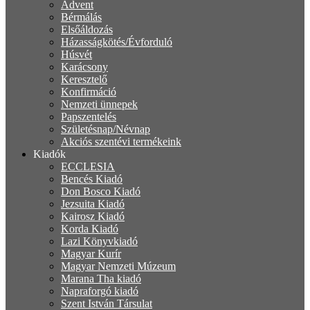
Advent
Bérmálás
Elsőáldozás
Házasságkötés/Évforduló
Húsvét
Karácsony
Keresztelő
Konfirmáció
Nemzeti ünnepek
Papszentelés
Születésnap/Névnap
Akciós szentévi termékeink
Kiadók
ECCLESIA
Bencés Kiadó
Don Bosco Kiadó
Jezsuita Kiadó
Kairosz Kiadó
Korda Kiadó
Lazi Könyvkiadó
Magyar Kurír
Magyar Nemzeti Múzeum
Marana Tha kiadó
Napraforgó kiadó
Szent István Társulat