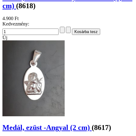
cm)
(8618)
4.900 Ft
Kedvezmény:
Új
Medál, ezüst -Angyal (2 cm)
(8617)