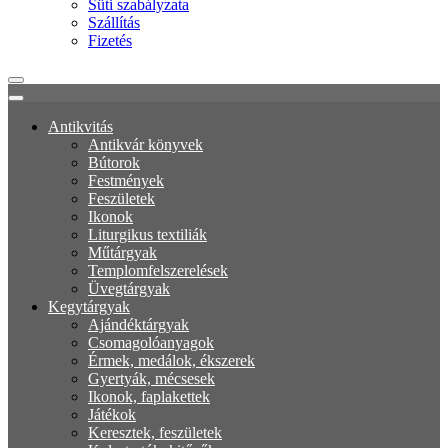
Süti szabályzata
Szállítás
Fizetés
Antikvitás
Antikvár könyvek
Bútorok
Festmények
Feszületek
Ikonok
Liturgikus textiliák
Műtárgyak
Templomfelszerelések
Üvegtárgyak
Kegytárgyak
Ajándéktárgyak
Csomagolóanyagok
Érmek, medálok, ékszerek
Gyertyák, mécsesek
Ikonok, faplakettek
Játékok
Keresztek, feszületek