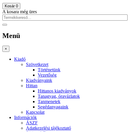
Kosár
0
A kosara még üres
Menü
×
Kiadó
Szövetkezet
Történetünk
Vezetőség
Kiadványaink
Hittan
Hittanos kiadványok
Tanagyag, óravázlatok
Tanmenetek
Segédanyagaink
Kapcsolat
Információk
ÁSZF
Adatkezelési tájékoztató