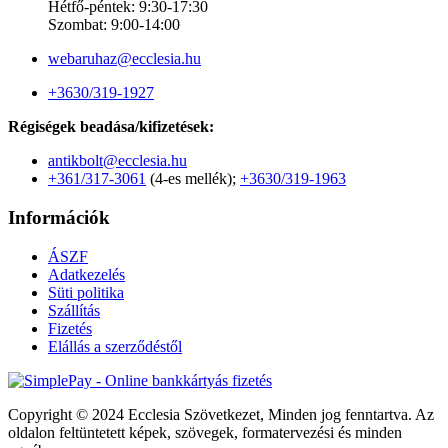
Hétfő-péntek: 9:30-17:30
Szombat: 9:00-14:00
webaruhaz@ecclesia.hu
+3630/319-1927
Régiségek beadása/kifizetések:
antikbolt@ecclesia.hu
+361/317-3061
(4-es mellék);
+3630/319-1963
Információk
ÁSZF
Adatkezelés
Süti politika
Szállítás
Fizetés
Elállás a szerződéstől
Copyright © 2024 Ecclesia Szövetkezet, Minden jog fenntartva. Az
oldalon feltüntetett képek, szövegek, formatervezési és minden