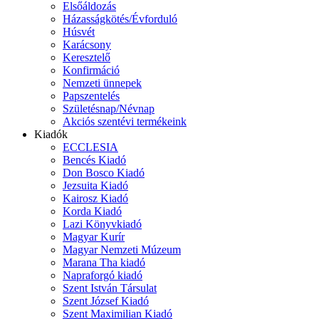
Elsőáldozás
Házasságkötés/Évforduló
Húsvét
Karácsony
Keresztelő
Konfirmáció
Nemzeti ünnepek
Papszentelés
Születésnap/Névnap
Akciós szentévi termékeink
Kiadók
ECCLESIA
Bencés Kiadó
Don Bosco Kiadó
Jezsuita Kiadó
Kairosz Kiadó
Korda Kiadó
Lazi Könyvkiadó
Magyar Kurír
Magyar Nemzeti Múzeum
Marana Tha kiadó
Napraforgó kiadó
Szent István Társulat
Szent József Kiadó
Szent Maximilian Kiadó