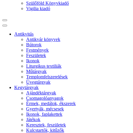
Szülőföld Könyvkiadó
Vigilia kiadó
Antikvitás
Antikvár könyvek
Bútorok
Festmények
Feszületek
Ikonok
Liturgikus textiliák
Műtárgyak
Templomfelszerelések
Üvegtárgyak
Kegytárgyak
Ajándéktárgyak
Csomagolóanyagok
Érmek, medálok, ékszerek
Gyertyák, mécsesek
Ikonok, faplakettek
Játékok
Keresztek, feszületek
Kulcstartók, kitűzők