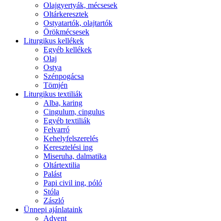
Olajgyertyák, mécsesek
Oltárkeresztek
Ostyatartók, olajtartók
Örökmécsesek
Liturgikus kellékek
Egyéb kellékek
Olaj
Ostya
Szénpogácsa
Tömjén
Liturgikus textiliák
Alba, karing
Cingulum, cingulus
Egyéb textiliák
Felvarró
Kehelyfelszerelés
Keresztelési ing
Miseruha, dalmatika
Oltártextilia
Palást
Papi civil ing, póló
Stóla
Zászló
Ünnepi ajánlataink
Advent