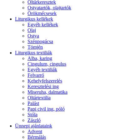
Oltárkeresztek
Ostyatartók, olajtartók
Örökmécsesek
Liturgikus kellékek
Egyéb kellékek
Olaj
Ostya
Szénpogácsa
Tömjén
Liturgikus textiliák
Alba, karing
Cingulum, cingulus
Egyéb textiliák
Felvarró
Kehelyfelszerelés
Keresztelési ing
Miseruha, dalmatika
Oltártextilia
Palást
Papi civil ing, póló
Stóla
Zászló
Ünnepi ajánlataink
Advent
Bérmálás