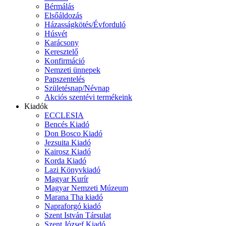
Bérmálás
Elsőáldozás
Házasságkötés/Évforduló
Húsvét
Karácsony
Keresztelő
Konfirmáció
Nemzeti ünnepek
Papszentelés
Születésnap/Névnap
Akciós szentévi termékeink
Kiadók
ECCLESIA
Bencés Kiadó
Don Bosco Kiadó
Jezsuita Kiadó
Kairosz Kiadó
Korda Kiadó
Lazi Könyvkiadó
Magyar Kurír
Magyar Nemzeti Múzeum
Marana Tha kiadó
Napraforgó kiadó
Szent István Társulat
Szent József Kiadó