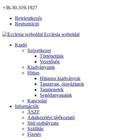
+36-30-319-1927
Bejelentkezés
Regisztráció
Ecclesia weboldal
Kiadó
Szövetkezet
Történetünk
Vezetőség
Kiadványaink
Hittan
Hittanos kiadványok
Tanagyag, óravázlatok
Tanmenetek
Segédanyagaink
Kapcsolat
Információk
ÁSZF
Adatkezelési tájékoztató
Süti szabályzata
Szállítás
Fizetés