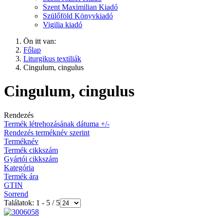
Szent Maximilian Kiadó
Szülőföld Könyvkiadó
Vigilia kiadó
Ön itt van:
Főlap
Liturgikus textiliák
Cingulum, cingulus
Cingulum, cingulus
Rendezés
Termék létrehozásának dátuma +/-
Rendezés terméknév szerint
Terméknév
Termék cikkszám
Gyártói cikkszám
Kategória
Termék ára
GTIN
Sorrend
Találatok: 1 - 5 / 5