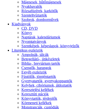
Mágnesek, hűtőmágnesek
Nyakbavalók
Rózsafüzérek, karkötők
Szenteltvíztartók
Szobrok, domborművek
Kiadványok
CD, DVD
Könyv
Naptárak, kalendáriumok
Nyomtatványok
Szentképek, képeslapok, könyvjelzők
Liturgikus eszközök
Ampolnák, tálcák
Betegellátó-, útikészletek
Biblia-, breviárium tartók
Csengők, harangok
Egyéb eszközök
Füstölők, tömjéntartók
Gyertyatartók, gyertyakoppantók
Kelyhek, cibóriumok, áldoztatók
Keresztelési kellékek
Keresztúti stációk
Könyvtartók, térdeplők
Körmeneti kellékek
Monstranciák, custódiák