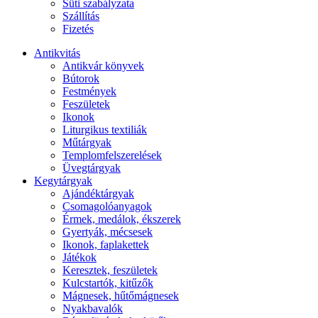
Süti szabályzata
Szállítás
Fizetés
Antikvitás
Antikvár könyvek
Bútorok
Festmények
Feszületek
Ikonok
Liturgikus textiliák
Műtárgyak
Templomfelszerelések
Üvegtárgyak
Kegytárgyak
Ajándéktárgyak
Csomagolóanyagok
Érmek, medálok, ékszerek
Gyertyák, mécsesek
Ikonok, faplakettek
Játékok
Keresztek, feszületek
Kulcstartók, kitűzők
Mágnesek, hűtőmágnesek
Nyakbavalók