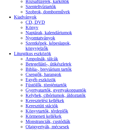
Rózsafüzérek, karkötők
Szenteltvíztartók
Szobrok, domborművek
Kiadványok
CD, DVD
Könyv
Naptárak, kalendáriumok
Nyomtatványok
Szentképek, képeslapok,
könyvjelzők
Liturgikus eszközök
Ampolnák, tálcák
Betegellátó-, útikészletek
Biblia-, breviárium tartók
Csengők, harangok
Egyéb eszközök
Füstölők, tömjéntartók
Gyertyatartók, gyertyakoppantók
Kelyhek, cibóriumok, áldoztatók
Keresztelési kellékek
Keresztúti stációk
Könyvtartók, térdeplők
Körmeneti kellékek
Monstranciák, custódiák
Olajgyertyák, mécsesek