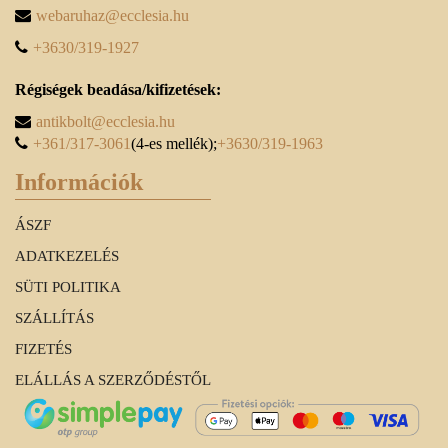
webaruhaz@ecclesia.hu
+3630/319-1927
Régiségek beadása/kifizetések:
antikbolt@ecclesia.hu
+361/317-3061
(4-es mellék);
+3630/319-1963
Információk
ÁSZF
ADATKEZELÉS
SÜTI POLITIKA
SZÁLLÍTÁS
FIZETÉS
ELÁLLÁS A SZERZŐDÉSTŐL