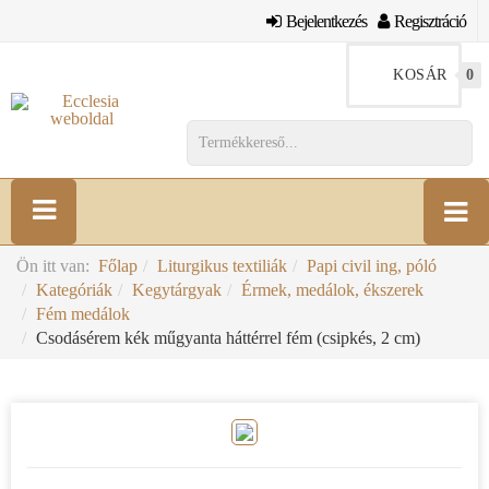
Bejelentkezés
Regisztráció
KOSÁR
0
Ön itt van:
Főlap
Liturgikus textiliák
Papi civil ing, póló
Kategóriák
Kegytárgyak
Érmek, medálok, ékszerek
Fém medálok
Csodásérem kék műgyanta háttérrel fém (csipkés, 2 cm)