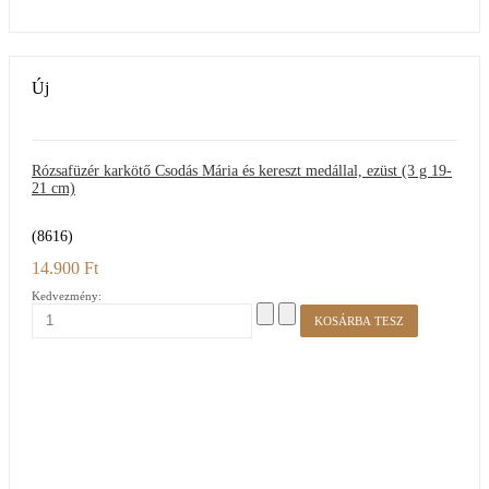
Új
Rózsafüzér karkötő Csodás Mária és kereszt medállal, ezüst (3 g 19-
21 cm)
(8616)
14.900 Ft
Kedvezmény: