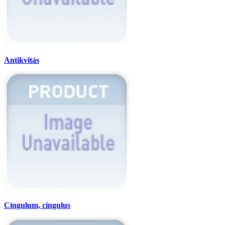
Antikvitás
Cingulum, cingulus