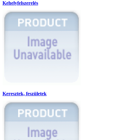
Kehelyfelszerelés
Keresztek, feszületek