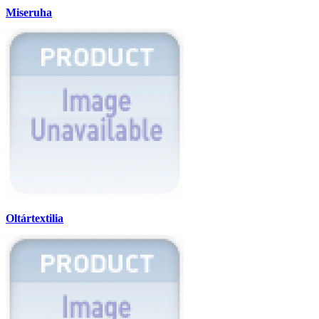
Miseruha
Oltártextilia