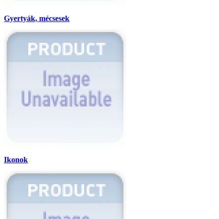
Gyertyák, mécsesek
Ikonok