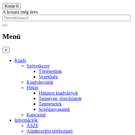
Kosár
0
A kosara még üres
Menü
×
Kiadó
Szövetkezet
Történetünk
Vezetőség
Kiadványaink
Hittan
Hittanos kiadványok
Tanagyag, óravázlatok
Tanmenetek
Segédanyagaink
Kapcsolat
Információk
ÁSZF
Adatkezelési tájékoztató