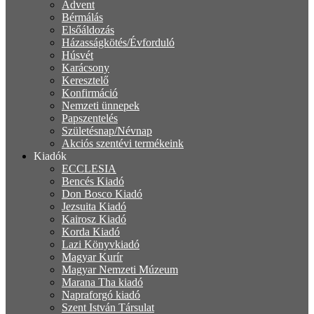
Advent
Bérmálás
Elsőáldozás
Házasságkötés/Évforduló
Húsvét
Karácsony
Keresztelő
Konfirmáció
Nemzeti ünnepek
Papszentelés
Születésnap/Névnap
Akciós szentévi termékeink
Kiadók
ECCLESIA
Bencés Kiadó
Don Bosco Kiadó
Jezsuita Kiadó
Kairosz Kiadó
Korda Kiadó
Lazi Könyvkiadó
Magyar Kurír
Magyar Nemzeti Múzeum
Marana Tha kiadó
Napraforgó kiadó
Szent István Társulat