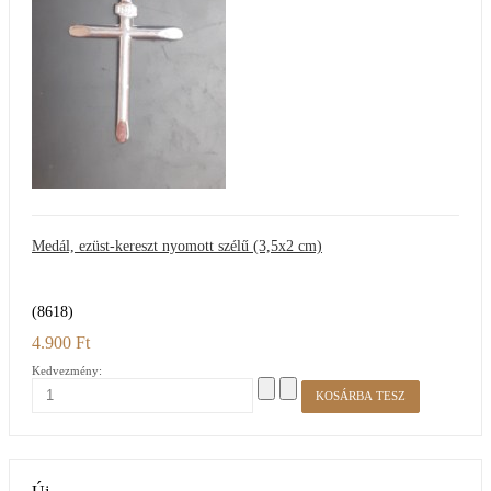
Medál, ezüst-kereszt nyomott szélű (3,5x2 cm)
(8618)
4.900 Ft
Kedvezmény: