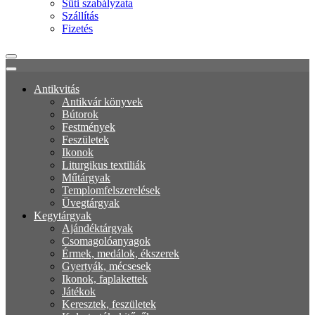
Süti szabályzata
Szállítás
Fizetés
Antikvitás
Antikvár könyvek
Bútorok
Festmények
Feszületek
Ikonok
Liturgikus textiliák
Műtárgyak
Templomfelszerelések
Üvegtárgyak
Kegytárgyak
Ajándéktárgyak
Csomagolóanyagok
Érmek, medálok, ékszerek
Gyertyák, mécsesek
Ikonok, faplakettek
Játékok
Keresztek, feszületek