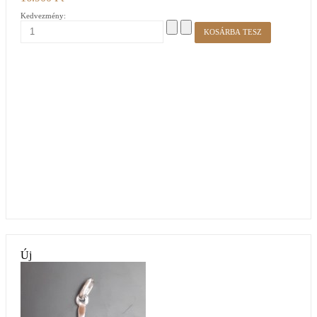
Kedvezmény:
Új