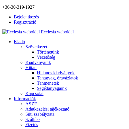
+36-30-319-1927
Bejelentkezés
Regisztráció
Ecclesia weboldal
Kiadó
Szövetkezet
Történetünk
Vezetőség
Kiadványaink
Hittan
Hittanos kiadványok
Tanagyag, óravázlatok
Tanmenetek
Segédanyagaink
Kapcsolat
Információk
ÁSZF
Adatkezelési tájékoztató
Süti szabályzata
Szállítás
Fizetés