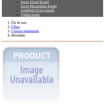
Szent József Kiadó
Szent Maximilian Kiadó
Szülőföld Könyvkiadó
Vigilia kiadó
Ön itt van:
Főlap
Ünnepi ajánlataink
Bérmálás