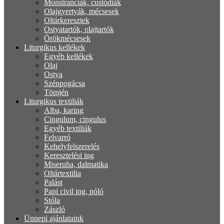
Monstranciák, custódiák
Olajgyertyák, mécsesek
Oltárkeresztek
Ostyatartók, olajtartók
Örökmécsesek
Liturgikus kellékek
Egyéb kellékek
Olaj
Ostya
Szénpogácsa
Tömjén
Liturgikus textiliák
Alba, karing
Cingulum, cingulus
Egyéb textiliák
Felvarró
Kehelyfelszerelés
Keresztelési ing
Miseruha, dalmatika
Oltártextilia
Palást
Papi civil ing, póló
Stóla
Zászló
Ünnepi ajánlataink