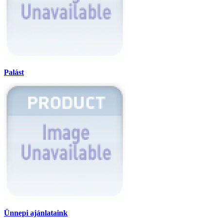
Palást
Ünnepi ajánlataink