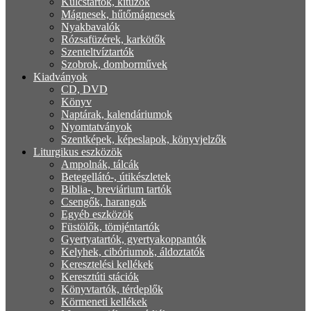
Kulcstartók, kitűzők
Mágnesek, hűtőmágnesek
Nyakbavalók
Rózsafüzérek, karkötők
Szenteltvíztartók
Szobrok, domborművek
Kiadványok
CD, DVD
Könyv
Naptárak, kalendáriumok
Nyomtatványok
Szentképek, képeslapok, könyvjelzők
Liturgikus eszközök
Ampolnák, tálcák
Betegellátó-, útikészletek
Biblia-, breviárium tartók
Csengők, harangok
Egyéb eszközök
Füstölők, tömjéntartók
Gyertyatartók, gyertyakoppantók
Kelyhek, cibóriumok, áldoztatók
Keresztelési kellékek
Keresztúti stációk
Könyvtartók, térdeplők
Körmeneti kellékek