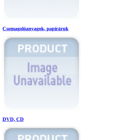
Csomagolóanyagok, papíráruk
DVD, CD