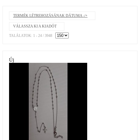
TERMÉK LÉTREHOZÁSÁNAK DÁTUMA -/+
VÁLASSZA KI A KIADÓT
TALÁLATOK: 1 - 24 / 3948
Új