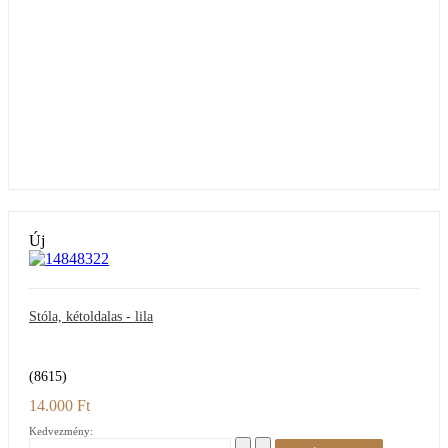
Új
Stóla, kétoldalas - lila
(8615)
14.000 Ft
Kedvezmény: