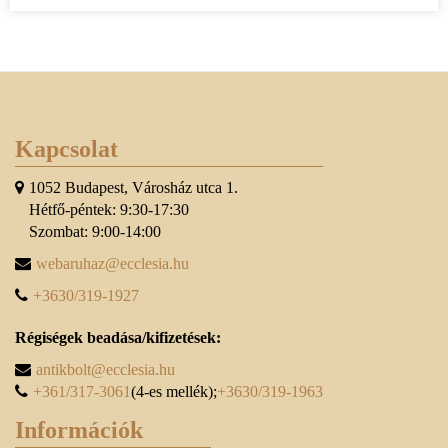
Kapcsolat
1052 Budapest, Városház utca 1.
Hétfő-péntek: 9:30-17:30
Szombat: 9:00-14:00
webaruhaz@ecclesia.hu
+3630/319-1927
Régiségek beadása/kifizetések:
antikbolt@ecclesia.hu
+361/317-3061
(4-es mellék);
+3630/319-1963
Információk