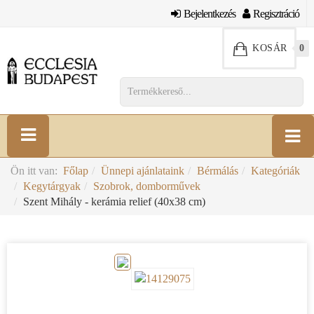
Bejelentkezés
Regisztráció
KOSÁR
0
Ön itt van:
Főlap
Ünnepi ajánlataink
Bérmálás
Kategóriák
Kegytárgyak
Szobrok, domborművek
Szent Mihály - kerámia relief (40x38 cm)