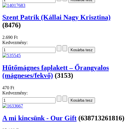
Szent Patrik (Kállai Nagy Krisztina)
(8476)
2.690 Ft
Kedvezmény:
Hűtőmágnes faplakett – Őrangyalos
(mágneses/fekvő)
(3153)
470 Ft
Kedvezmény:
A mi kincsünk - Our Gift
(638713261816)