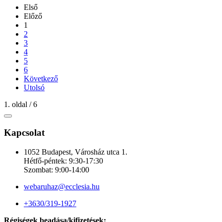
Első
Előző
1
2
3
4
5
6
Következő
Utolsó
1. oldal / 6
Kapcsolat
1052 Budapest, Városház utca 1.
Hétfő-péntek: 9:30-17:30
Szombat: 9:00-14:00
webaruhaz@ecclesia.hu
+3630/319-1927
Régiségek beadása/kifizetések: