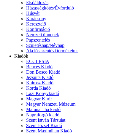
Elsőáldozás
Házasságkötés/Évforduló
Húsvét
Karácsony
Keresztelő
Konfirmáció
Nemzeti ünnepek
Papszentelés
Születésnap/Névnap
Akciós szentévi termékeink
Kiadók
ECCLESIA
Bencés Kiadó
Don Bosco Kiadó
Jezsuita Kiadó
Kairosz Kiadó
Korda Kiadó
Lazi Könyvkiadó
Magyar Kurír
Magyar Nemzeti Múzeum
Marana Tha kiadó
Napraforgó kiadó
Szent István Társulat
Szent József Kiadó
Szent Maximilian Kiadó