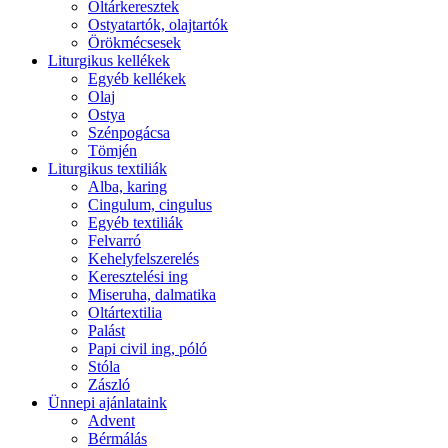
Oltárkeresztek
Ostyatartók, olajtartók
Örökmécsesek
Liturgikus kellékek
Egyéb kellékek
Olaj
Ostya
Szénpogácsa
Tömjén
Liturgikus textiliák
Alba, karing
Cingulum, cingulus
Egyéb textiliák
Felvarró
Kehelyfelszerelés
Keresztelési ing
Miseruha, dalmatika
Oltártextilia
Palást
Papi civil ing, póló
Stóla
Zászló
Ünnepi ajánlataink
Advent
Bérmálás