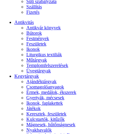
Süti szabályzata
Szállítás
Fizetés
Antikvitás
Antikvár könyvek
Bútorok
Festmények
Feszületek
Ikonok
Liturgikus textiliák
Műtárgyak
Templomfelszerelések
Üvegtárgyak
Kegytárgyak
Ajándéktárgyak
Csomagolóanyagok
Érmek, medálok, ékszerek
Gyertyák, mécsesek
Ikonok, faplakettek
Játékok
Keresztek, feszületek
Kulcstartók, kitűzők
Mágnesek, hűtőmágnesek
Nyakbavalók