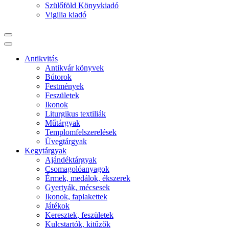
Szülőföld Könyvkiadó
Vigilia kiadó
Antikvitás
Antikvár könyvek
Bútorok
Festmények
Feszületek
Ikonok
Liturgikus textiliák
Műtárgyak
Templomfelszerelések
Üvegtárgyak
Kegytárgyak
Ajándéktárgyak
Csomagolóanyagok
Érmek, medálok, ékszerek
Gyertyák, mécsesek
Ikonok, faplakettek
Játékok
Keresztek, feszületek
Kulcstartók, kitűzők