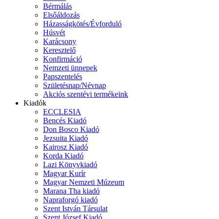
Bérmálás
Elsőáldozás
Házasságkötés/Évforduló
Húsvét
Karácsony
Keresztelő
Konfirmáció
Nemzeti ünnepek
Papszentelés
Születésnap/Névnap
Akciós szentévi termékeink
Kiadók
ECCLESIA
Bencés Kiadó
Don Bosco Kiadó
Jezsuita Kiadó
Kairosz Kiadó
Korda Kiadó
Lazi Könyvkiadó
Magyar Kurír
Magyar Nemzeti Múzeum
Marana Tha kiadó
Napraforgó kiadó
Szent István Társulat
Szent József Kiadó