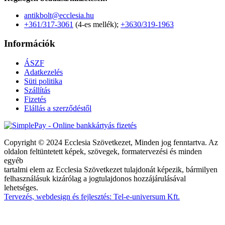
antikbolt@ecclesia.hu
+361/317-3061
(4-es mellék);
+3630/319-1963
Információk
ÁSZF
Adatkezelés
Süti politika
Szállítás
Fizetés
Elállás a szerződéstől
Copyright © 2024 Ecclesia Szövetkezet, Minden jog fenntartva. Az
oldalon feltüntetett képek, szövegek, formatervezési és minden
egyéb
tartalmi elem az Ecclesia Szövetkezet tulajdonát képezik, bármilyen
felhasználásuk kizárólag a jogtulajdonos hozzájárulásával
lehetséges.
Tervezés, webdesign és fejlesztés: Tel-e-universum Kft.