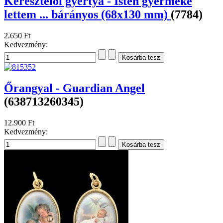
Keresztelői gyertya - Isten gyermeke
lettem ... bárányos (68x130 mm)
(7784)
2.650 Ft
Kedvezmény:
Őrangyal - Guardian Angel
(638713260345)
12.900 Ft
Kedvezmény: