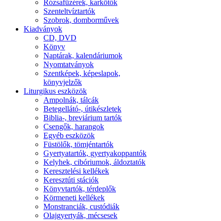
Rózsafüzérek, karkötők
Szenteltvíztartók
Szobrok, domborművek
Kiadványok
CD, DVD
Könyv
Naptárak, kalendáriumok
Nyomtatványok
Szentképek, képeslapok,
könyvjelzők
Liturgikus eszközök
Ampolnák, tálcák
Betegellátó-, útikészletek
Biblia-, breviárium tartók
Csengők, harangok
Egyéb eszközök
Füstölők, tömjéntartók
Gyertyatartók, gyertyakoppantók
Kelyhek, cibóriumok, áldoztatók
Keresztelési kellékek
Keresztúti stációk
Könyvtartók, térdeplők
Körmeneti kellékek
Monstranciák, custódiák
Olajgyertyák, mécsesek