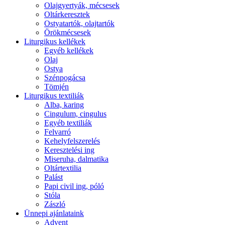
Olajgyertyák, mécsesek
Oltárkeresztek
Ostyatartók, olajtartók
Örökmécsesek
Liturgikus kellékek
Egyéb kellékek
Olaj
Ostya
Szénpogácsa
Tömjén
Liturgikus textiliák
Alba, karing
Cingulum, cingulus
Egyéb textiliák
Felvarró
Kehelyfelszerelés
Keresztelési ing
Miseruha, dalmatika
Oltártextilia
Palást
Papi civil ing, póló
Stóla
Zászló
Ünnepi ajánlataink
Advent