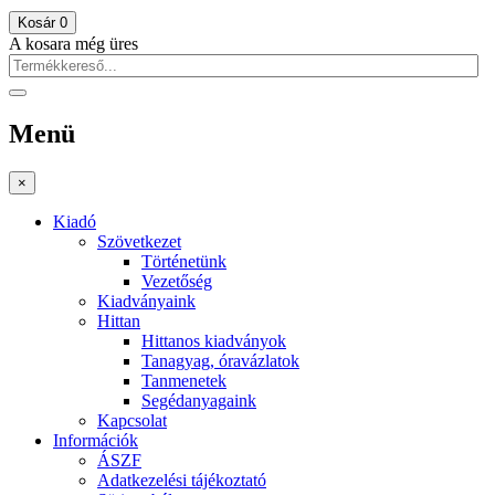
Kosár
0
A kosara még üres
Menü
×
Kiadó
Szövetkezet
Történetünk
Vezetőség
Kiadványaink
Hittan
Hittanos kiadványok
Tanagyag, óravázlatok
Tanmenetek
Segédanyagaink
Kapcsolat
Információk
ÁSZF
Adatkezelési tájékoztató