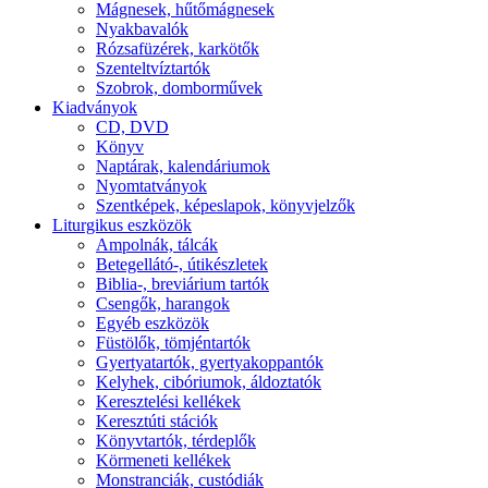
Mágnesek, hűtőmágnesek
Nyakbavalók
Rózsafüzérek, karkötők
Szenteltvíztartók
Szobrok, domborművek
Kiadványok
CD, DVD
Könyv
Naptárak, kalendáriumok
Nyomtatványok
Szentképek, képeslapok, könyvjelzők
Liturgikus eszközök
Ampolnák, tálcák
Betegellátó-, útikészletek
Biblia-, breviárium tartók
Csengők, harangok
Egyéb eszközök
Füstölők, tömjéntartók
Gyertyatartók, gyertyakoppantók
Kelyhek, cibóriumok, áldoztatók
Keresztelési kellékek
Keresztúti stációk
Könyvtartók, térdeplők
Körmeneti kellékek
Monstranciák, custódiák