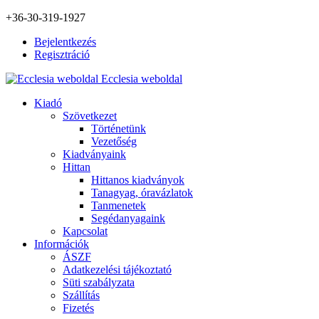
+36-30-319-1927
Bejelentkezés
Regisztráció
Ecclesia weboldal
Kiadó
Szövetkezet
Történetünk
Vezetőség
Kiadványaink
Hittan
Hittanos kiadványok
Tanagyag, óravázlatok
Tanmenetek
Segédanyagaink
Kapcsolat
Információk
ÁSZF
Adatkezelési tájékoztató
Süti szabályzata
Szállítás
Fizetés