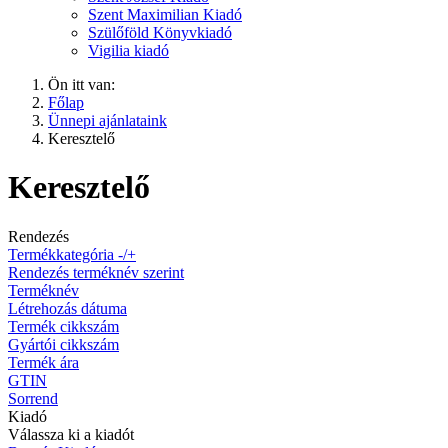
Szent Maximilian Kiadó
Szülőföld Könyvkiadó
Vigilia kiadó
Ön itt van:
Főlap
Ünnepi ajánlataink
Keresztelő
Keresztelő
Rendezés
Termékkategória -/+
Rendezés terméknév szerint
Terméknév
Létrehozás dátuma
Termék cikkszám
Gyártói cikkszám
Termék ára
GTIN
Sorrend
Kiadó
Válassza ki a kiadót