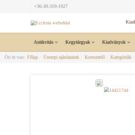
+36-30-319-1927
Kia
Antikvitás
Kegytárgyak
Kiadványok
Ön itt van:
Főlap
Ünnepi ajánlataink
Keresztelő
Kategóriák