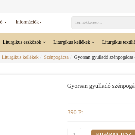
dó
Információk
Liturgikus eszközök
Liturgikus kellékek
Liturgikus textili
Liturgikus kellékek
Szénpogácsa
Gyorsan gyulladó szénpogácsa 
Gyorsan gyulladó szénpogá
390 Ft