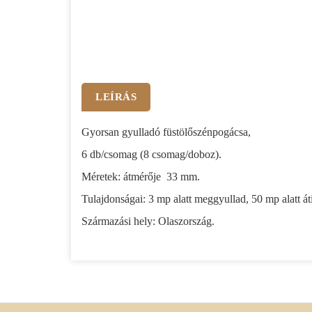
LEÍRÁS
Gyorsan gyulladó füstölőszénpogácsa,
6 db/csomag (8 csomag/doboz).
Méretek: átmérője 33 mm.
Tulajdonságai: 3 mp alatt meggyullad, 50 mp alatt áti
Származási hely: Olaszország.