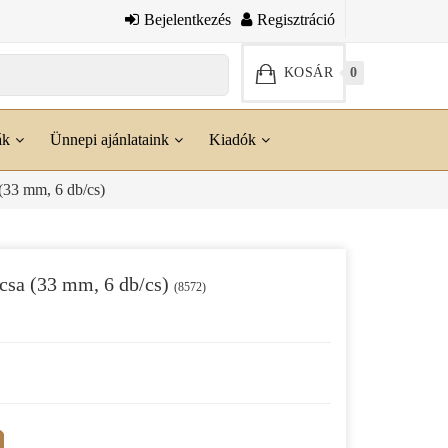
Bejelentkezés
Regisztráció
KOSÁR
0
ák
Ünnepi ajánlataink
Kiadók
(33 mm, 6 db/cs)
csa (33 mm, 6 db/cs)
(8572)