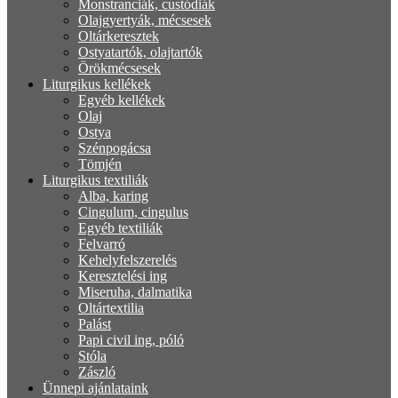
Monstranciák, custódiák
Olajgyertyák, mécsesek
Oltárkeresztek
Ostyatartók, olajtartók
Örökmécsesek
Liturgikus kellékek
Egyéb kellékek
Olaj
Ostya
Szénpogácsa
Tömjén
Liturgikus textiliák
Alba, karing
Cingulum, cingulus
Egyéb textiliák
Felvarró
Kehelyfelszerelés
Keresztelési ing
Miseruha, dalmatika
Oltártextilia
Palást
Papi civil ing, póló
Stóla
Zászló
Ünnepi ajánlataink