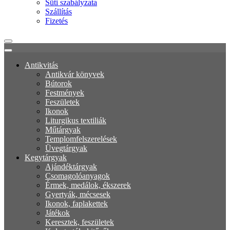
Süti szabályzata
Szállítás
Fizetés
Antikvitás
Antikvár könyvek
Bútorok
Festmények
Feszületek
Ikonok
Liturgikus textiliák
Műtárgyak
Templomfelszerelések
Üvegtárgyak
Kegytárgyak
Ajándéktárgyak
Csomagolóanyagok
Érmek, medálok, ékszerek
Gyertyák, mécsesek
Ikonok, faplakettek
Játékok
Keresztek, feszületek