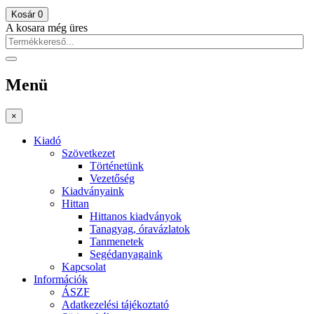
Kosár
0
A kosara még üres
Menü
×
Kiadó
Szövetkezet
Történetünk
Vezetőség
Kiadványaink
Hittan
Hittanos kiadványok
Tanagyag, óravázlatok
Tanmenetek
Segédanyagaink
Kapcsolat
Információk
ÁSZF
Adatkezelési tájékoztató