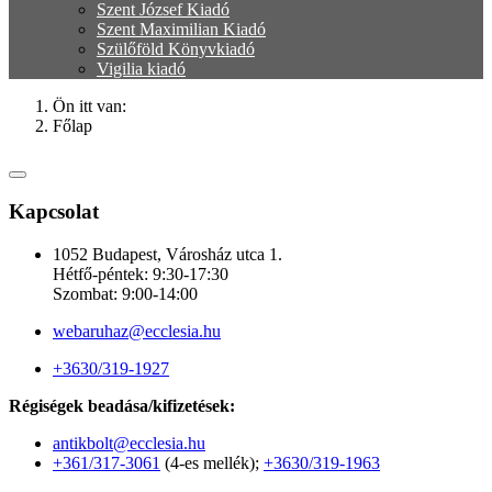
Szent József Kiadó
Szent Maximilian Kiadó
Szülőföld Könyvkiadó
Vigilia kiadó
Ön itt van:
Főlap
Kapcsolat
1052 Budapest, Városház utca 1.
Hétfő-péntek: 9:30-17:30
Szombat: 9:00-14:00
webaruhaz@ecclesia.hu
+3630/319-1927
Régiségek beadása/kifizetések:
antikbolt@ecclesia.hu
+361/317-3061
(4-es mellék);
+3630/319-1963