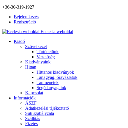
+36-30-319-1927
Bejelentkezés
Regisztráció
Ecclesia weboldal
Kiadó
Szövetkezet
Történetünk
Vezetőség
Kiadványaink
Hittan
Hittanos kiadványok
Tanagyag, óravázlatok
Tanmenetek
Segédanyagaink
Kapcsolat
Információk
ÁSZF
Adatkezelési tájékoztató
Süti szabályzata
Szállítás
Fizetés