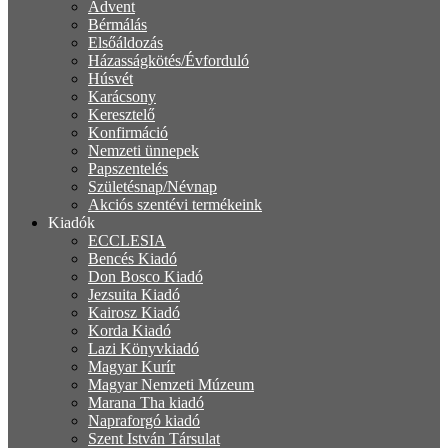
Advent
Bérmálás
Elsőáldozás
Házasságkötés/Évforduló
Húsvét
Karácsony
Keresztelő
Konfirmáció
Nemzeti ünnepek
Papszentelés
Születésnap/Névnap
Akciós szentévi termékeink
Kiadók
ECCLESIA
Bencés Kiadó
Don Bosco Kiadó
Jezsuita Kiadó
Kairosz Kiadó
Korda Kiadó
Lazi Könyvkiadó
Magyar Kurír
Magyar Nemzeti Múzeum
Marana Tha kiadó
Napraforgó kiadó
Szent István Társulat