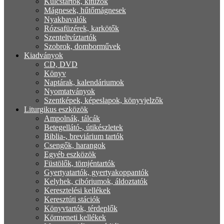
Kulcstartók, kitűzők
Mágnesek, hűtőmágnesek
Nyakbavalók
Rózsafüzérek, karkötők
Szenteltvíztartók
Szobrok, domborművek
Kiadványok
CD, DVD
Könyv
Naptárak, kalendáriumok
Nyomtatványok
Szentképek, képeslapok, könyvjelzők
Liturgikus eszközök
Ampolnák, tálcák
Betegellátó-, útikészletek
Biblia-, breviárium tartók
Csengők, harangok
Egyéb eszközök
Füstölők, tömjéntartók
Gyertyatartók, gyertyakoppantók
Kelyhek, cibóriumok, áldoztatók
Keresztelési kellékek
Keresztúti stációk
Könyvtartók, térdeplők
Körmeneti kellékek