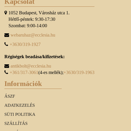
Kapcsolat
1052 Budapest, Városház utca 1.
Hétfő-péntek: 9:30-17:30
Szombat: 9:00-14:00
webaruhaz@ecclesia.hu
+3630/319-1927
Régiségek beadása/kifizetések:
antikbolt@ecclesia.hu
+361/317-3061
(4-es mellék);
+3630/319-1963
Információk
ÁSZF
ADATKEZELÉS
SÜTI POLITIKA
SZÁLLÍTÁS