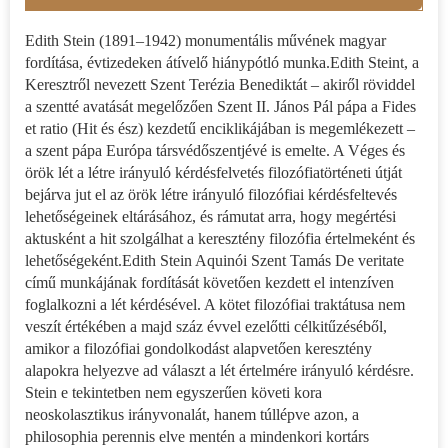
Edith Stein (1891–1942) monumentális művének magyar
fordítása, évtizedeken átívelő hiánypótló munka.Edith Steint, a
Keresztről nevezett Szent Terézia Benediktát – akiről röviddel
a szentté avatását megelőzően Szent II. János Pál pápa a Fides
et ratio (Hit és ész) kezdetű enciklikájában is megemlékezett –
a szent pápa Európa társvédőszentjévé is emelte. A Véges és
örök lét a létre irányuló kérdésfelvetés filozófiatörténeti útját
bejárva jut el az örök létre irányuló filozófiai kérdésfeltevés
lehetőségeinek eltárásához, és rámutat arra, hogy megértési
aktusként a hit szolgálhat a keresztény filozófia értelmeként és
lehetőségeként.Edith Stein Aquinói Szent Tamás De veritate
című munkájának fordítását követően kezdett el intenzíven
foglalkozni a lét kérdésével. A kötet filozófiai traktátusa nem
veszít értékében a majd száz évvel ezelőtti célkitűzéséből,
amikor a filozófiai gondolkodást alapvetően keresztény
alapokra helyezve ad választ a lét értelmére irányuló kérdésre.
Stein e tekintetben nem egyszerűen követi kora
neoskolasztikus irányvonalát, hanem túllépve azon, a
philosophia perennis elve mentén a mindenkori kortárs