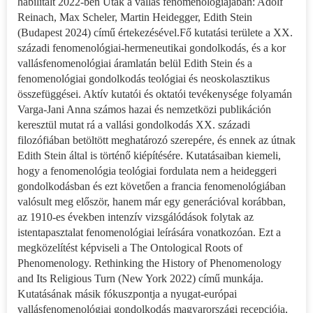
habilitált 2022-ben Utak a vallás fenomenológiájában: Adolf
Reinach, Max Scheler, Martin Heidegger, Edith Stein
(Budapest 2024) című értekezésével.Fő kutatási területe a XX.
századi fenomenológiai-hermeneutikai gondolkodás, és a kor
vallásfenomenológiai áramlatán belül Edith Stein és a
fenomenológiai gondolkodás teológiai és neoskolasztikus
összefüggései. Aktív kutatói és oktatói tevékenysége folyamán
Varga-Jani Anna számos hazai és nemzetközi publikáción
keresztül mutat rá a vallási gondolkodás XX. századi
filozófiában betöltött meghatározó szerepére, és ennek az útnak
Edith Stein által is történő kiépítésére. Kutatásaiban kiemeli,
hogy a fenomenológia teológiai fordulata nem a heideggeri
gondolkodásban és ezt követően a francia fenomenológiában
valósult meg először, hanem már egy generációval korábban,
az 1910-es években intenzív vizsgálódások folytak az
istentapasztalat fenomenológiai leírására vonatkozóan. Ezt a
megközelítést képviseli a The Ontological Roots of
Phenomenology. Rethinking the History of Phenomenology
and Its Religious Turn (New York 2022) című munkája.
Kutatásának másik fókuszpontja a nyugat-európai
vallásfenomenológiai gondolkodás magyarországi recepciója,