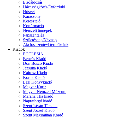
Elsőáldozás
Házasságkötés/Évforduló
Húsvét
Karácsony
Keresztelő
Konfirmáció
Nemzeti ünnepek
Papszentelés
Születésnap/Névnap
Akciós szentévi termékeink
Kiadók
ECCLESIA
Bencés Kiadó
Don Bosco Kiadó
Jezsuita Kiadó
Kairosz Kiadó
Korda Kiadó
Lazi Könyvkiadó
Magyar Kurír
Magyar Nemzeti Múzeum
Marana Tha kiadó
Napraforgó kiadó
Szent István Társulat
Szent József Kiadó
Szent Maximilian Kiadó