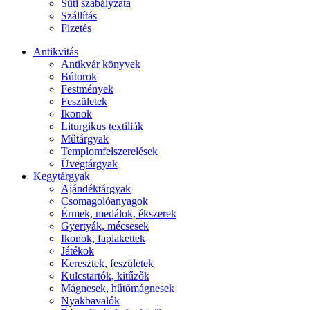
Süti szabályzata
Szállítás
Fizetés
Antikvitás
Antikvár könyvek
Bútorok
Festmények
Feszületek
Ikonok
Liturgikus textiliák
Műtárgyak
Templomfelszerelések
Üvegtárgyak
Kegytárgyak
Ajándéktárgyak
Csomagolóanyagok
Érmek, medálok, ékszerek
Gyertyák, mécsesek
Ikonok, faplakettek
Játékok
Keresztek, feszületek
Kulcstartók, kitűzők
Mágnesek, hűtőmágnesek
Nyakbavalók