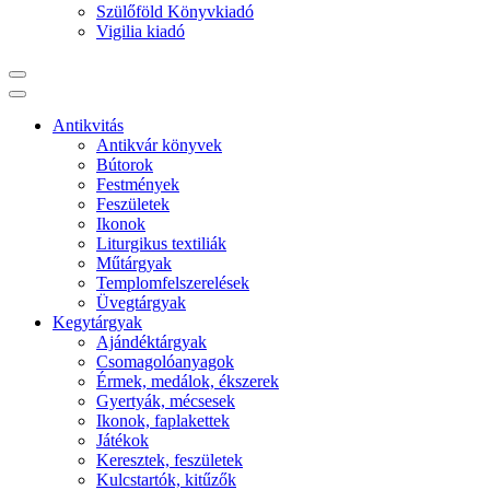
Szülőföld Könyvkiadó
Vigilia kiadó
Antikvitás
Antikvár könyvek
Bútorok
Festmények
Feszületek
Ikonok
Liturgikus textiliák
Műtárgyak
Templomfelszerelések
Üvegtárgyak
Kegytárgyak
Ajándéktárgyak
Csomagolóanyagok
Érmek, medálok, ékszerek
Gyertyák, mécsesek
Ikonok, faplakettek
Játékok
Keresztek, feszületek
Kulcstartók, kitűzők