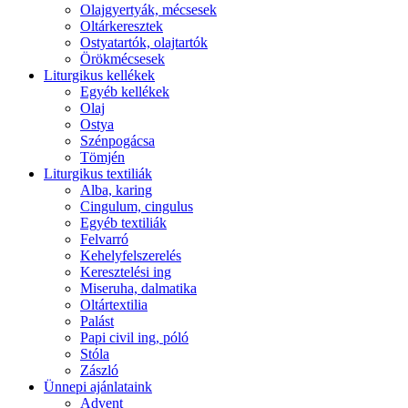
Olajgyertyák, mécsesek
Oltárkeresztek
Ostyatartók, olajtartók
Örökmécsesek
Liturgikus kellékek
Egyéb kellékek
Olaj
Ostya
Szénpogácsa
Tömjén
Liturgikus textiliák
Alba, karing
Cingulum, cingulus
Egyéb textiliák
Felvarró
Kehelyfelszerelés
Keresztelési ing
Miseruha, dalmatika
Oltártextilia
Palást
Papi civil ing, póló
Stóla
Zászló
Ünnepi ajánlataink
Advent