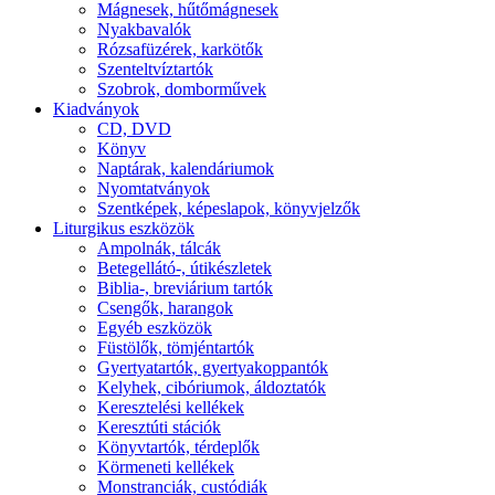
Mágnesek, hűtőmágnesek
Nyakbavalók
Rózsafüzérek, karkötők
Szenteltvíztartók
Szobrok, domborművek
Kiadványok
CD, DVD
Könyv
Naptárak, kalendáriumok
Nyomtatványok
Szentképek, képeslapok, könyvjelzők
Liturgikus eszközök
Ampolnák, tálcák
Betegellátó-, útikészletek
Biblia-, breviárium tartók
Csengők, harangok
Egyéb eszközök
Füstölők, tömjéntartók
Gyertyatartók, gyertyakoppantók
Kelyhek, cibóriumok, áldoztatók
Keresztelési kellékek
Keresztúti stációk
Könyvtartók, térdeplők
Körmeneti kellékek
Monstranciák, custódiák