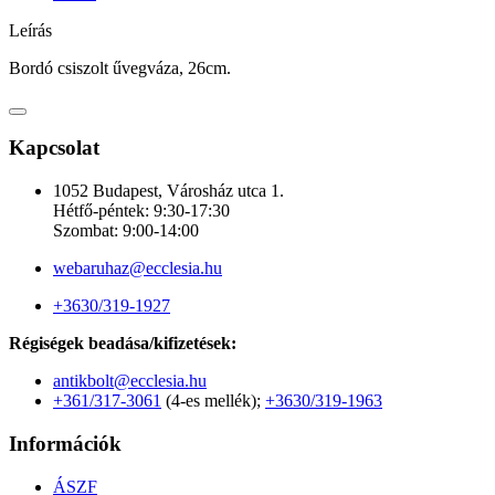
Leírás
Bordó csiszolt űvegváza, 26cm.
Kapcsolat
1052 Budapest, Városház utca 1.
Hétfő-péntek: 9:30-17:30
Szombat: 9:00-14:00
webaruhaz@ecclesia.hu
+3630/319-1927
Régiségek beadása/kifizetések:
antikbolt@ecclesia.hu
+361/317-3061
(4-es mellék);
+3630/319-1963
Információk
ÁSZF