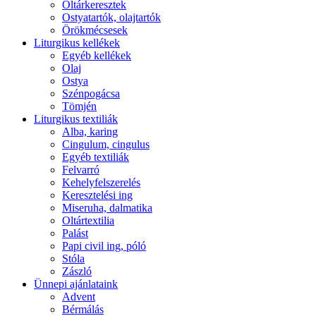
Oltárkeresztek
Ostyatartók, olajtartók
Örökmécsesek
Liturgikus kellékek
Egyéb kellékek
Olaj
Ostya
Szénpogácsa
Tömjén
Liturgikus textiliák
Alba, karing
Cingulum, cingulus
Egyéb textiliák
Felvarró
Kehelyfelszerelés
Keresztelési ing
Miseruha, dalmatika
Oltártextilia
Palást
Papi civil ing, póló
Stóla
Zászló
Ünnepi ajánlataink
Advent
Bérmálás