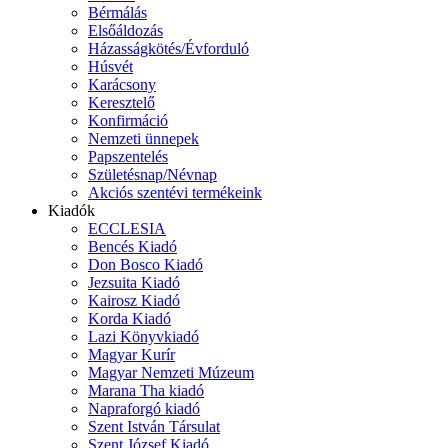
Bérmálás
Elsőáldozás
Házasságkötés/Évforduló
Húsvét
Karácsony
Keresztelő
Konfirmáció
Nemzeti ünnepek
Papszentelés
Születésnap/Névnap
Akciós szentévi termékeink
Kiadók
ECCLESIA
Bencés Kiadó
Don Bosco Kiadó
Jezsuita Kiadó
Kairosz Kiadó
Korda Kiadó
Lazi Könyvkiadó
Magyar Kurír
Magyar Nemzeti Múzeum
Marana Tha kiadó
Napraforgó kiadó
Szent István Társulat
Szent József Kiadó