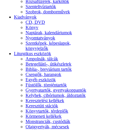
Rózsafüzérek, karkötők
Szenteltvíztartók
Szobrok, domborművek
Kiadványok
CD, DVD
Könyv
Naptárak, kalendáriumok
Nyomtatványok
Szentképek, képeslapok,
könyvjelzők
Liturgikus eszközök
Ampolnák, tálcák
Betegellátó-, útikészletek
Biblia-, breviárium tartók
Csengők, harangok
Egyéb eszközök
Füstölők, tömjéntartók
Gyertyatartók, gyertyakoppantók
Kelyhek, cibóriumok, áldoztatók
Keresztelési kellékek
Keresztúti stációk
Könyvtartók, térdeplők
Körmeneti kellékek
Monstranciák, custódiák
Olajgyertyák, mécsesek