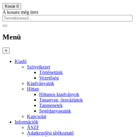
Kosár
0
A kosara még üres
Menü
×
Kiadó
Szövetkezet
Történetünk
Vezetőség
Kiadványaink
Hittan
Hittanos kiadványok
Tanagyag, óravázlatok
Tanmenetek
Segédanyagaink
Kapcsolat
Információk
ÁSZF
Adatkezelési tájékoztató