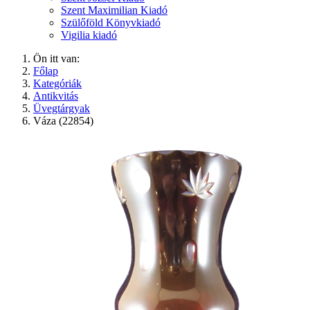
Szent Maximilian Kiadó
Szülőföld Könyvkiadó
Vigilia kiadó
Ön itt van:
Főlap
Kategóriák
Antikvitás
Üvegtárgyak
Váza (22854)