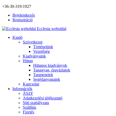
+36-30-319-1927
Bejelentkezés
Regisztráció
Ecclesia weboldal
Kiadó
Szövetkezet
Történetünk
Vezetőség
Kiadványaink
Hittan
Hittanos kiadványok
Tanagyag, óravázlatok
Tanmenetek
Segédanyagaink
Kapcsolat
Információk
ÁSZF
Adatkezelési tájékoztató
Süti szabályzata
Szállítás
Fizetés