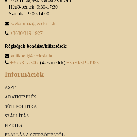
1052 Budapest, Városház utca 1.
Hétfő-péntek: 9:30-17:30
Szombat: 9:00-14:00
webaruhaz@ecclesia.hu
+3630/319-1927
Régiségek beadása/kifizetések:
antikbolt@ecclesia.hu
+361/317-3061
(4-es mellék);
+3630/319-1963
Információk
ÁSZF
ADATKEZELÉS
SÜTI POLITIKA
SZÁLLÍTÁS
FIZETÉS
ELÁLLÁS A SZERZŐDÉSTŐL