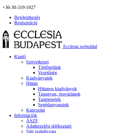
+36-30-319-1927
Bejelentkezés
Regisztráció
Ecclesia weboldal
Kiadó
Szövetkezet
Történetünk
Vezetőség
Kiadványaink
Hittan
Hittanos kiadványok
Tanagyag, óravázlatok
Tanmenetek
Segédanyagaink
Kapcsolat
Információk
ÁSZF
Adatkezelési tájékoztató
Süti szabályzata