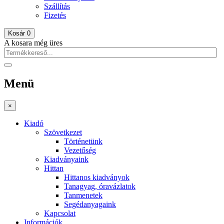
Szállítás
Fizetés
Kosár
0
A kosara még üres
Menü
×
Kiadó
Szövetkezet
Történetünk
Vezetőség
Kiadványaink
Hittan
Hittanos kiadványok
Tanagyag, óravázlatok
Tanmenetek
Segédanyagaink
Kapcsolat
Információk