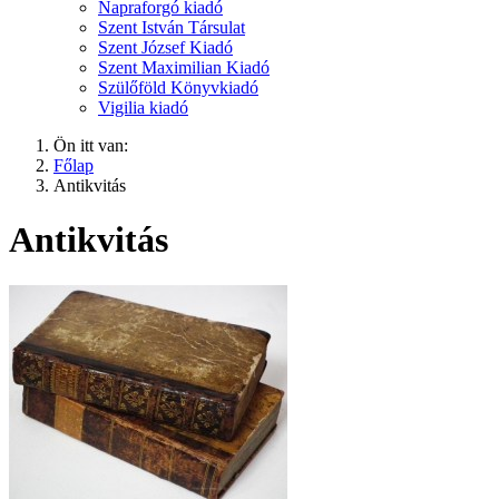
Napraforgó kiadó
Szent István Társulat
Szent József Kiadó
Szent Maximilian Kiadó
Szülőföld Könyvkiadó
Vigilia kiadó
Ön itt van:
Főlap
Antikvitás
Antikvitás