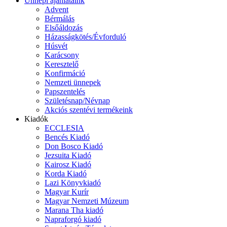
Ünnepi ajánlataink
Advent
Bérmálás
Elsőáldozás
Házasságkötés/Évforduló
Húsvét
Karácsony
Keresztelő
Konfirmáció
Nemzeti ünnepek
Papszentelés
Születésnap/Névnap
Akciós szentévi termékeink
Kiadók
ECCLESIA
Bencés Kiadó
Don Bosco Kiadó
Jezsuita Kiadó
Kairosz Kiadó
Korda Kiadó
Lazi Könyvkiadó
Magyar Kurír
Magyar Nemzeti Múzeum
Marana Tha kiadó
Napraforgó kiadó