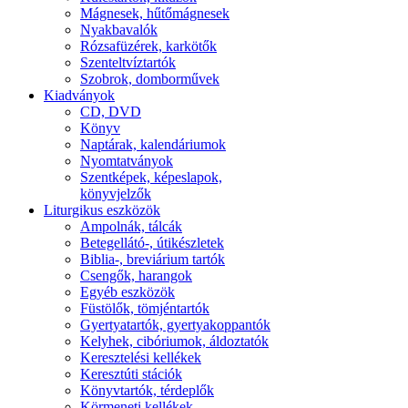
Mágnesek, hűtőmágnesek
Nyakbavalók
Rózsafüzérek, karkötők
Szenteltvíztartók
Szobrok, domborművek
Kiadványok
CD, DVD
Könyv
Naptárak, kalendáriumok
Nyomtatványok
Szentképek, képeslapok,
könyvjelzők
Liturgikus eszközök
Ampolnák, tálcák
Betegellátó-, útikészletek
Biblia-, breviárium tartók
Csengők, harangok
Egyéb eszközök
Füstölők, tömjéntartók
Gyertyatartók, gyertyakoppantók
Kelyhek, cibóriumok, áldoztatók
Keresztelési kellékek
Keresztúti stációk
Könyvtartók, térdeplők
Körmeneti kellékek