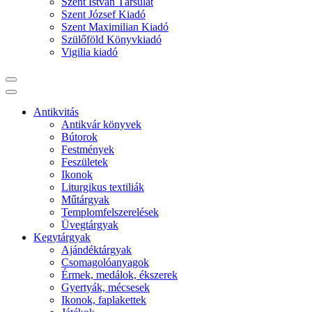
Szent István Társulat
Szent József Kiadó
Szent Maximilian Kiadó
Szülőföld Könyvkiadó
Vigilia kiadó
Antikvitás
Antikvár könyvek
Bútorok
Festmények
Feszületek
Ikonok
Liturgikus textiliák
Műtárgyak
Templomfelszerelések
Üvegtárgyak
Kegytárgyak
Ajándéktárgyak
Csomagolóanyagok
Érmek, medálok, ékszerek
Gyertyák, mécsesek
Ikonok, faplakettek