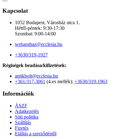
Kapcsolat
1052 Budapest, Városház utca 1.
Hétfő-péntek: 9:30-17:30
Szombat: 9:00-14:00
webaruhaz@ecclesia.hu
+3630/319-1927
Régiségek beadása/kifizetések:
antikbolt@ecclesia.hu
+361/317-3061
(4-es mellék);
+3630/319-1963
Információk
ÁSZF
Adatkezelés
Süti politika
Szállítás
Fizetés
Elállás a szerződéstől