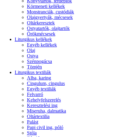
Könyvtartók, térdeplők
Körmeneti kellékek
Monstranciák, custódiák
Olajgyertyák, mécsesek
Oltárkeresztek
Ostyatartók, olajtartók
Örökmécsesek
Liturgikus kellékek
Egyéb kellékek
Olaj
Ostya
Szénpogácsa
Tömjén
Liturgikus textiliák
Alba, karing
Cingulum, cingulus
Egyéb textiliák
Felvarró
Kehelyfelszerelés
Keresztelési ing
Miseruha, dalmatika
Oltártextilia
Palást
Papi civil ing, póló
Stóla