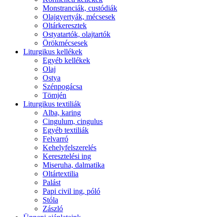
Monstranciák, custódiák
Olajgyertyák, mécsesek
Oltárkeresztek
Ostyatartók, olajtartók
Örökmécsesek
Liturgikus kellékek
Egyéb kellékek
Olaj
Ostya
Szénpogácsa
Tömjén
Liturgikus textiliák
Alba, karing
Cingulum, cingulus
Egyéb textiliák
Felvarró
Kehelyfelszerelés
Keresztelési ing
Miseruha, dalmatika
Oltártextilia
Palást
Papi civil ing, póló
Stóla
Zászló