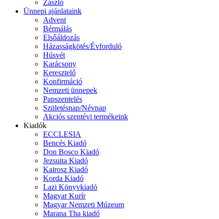
Zászló
Ünnepi ajánlataink
Advent
Bérmálás
Elsőáldozás
Házasságkötés/Évforduló
Húsvét
Karácsony
Keresztelő
Konfirmáció
Nemzeti ünnepek
Papszentelés
Születésnap/Névnap
Akciós szentévi termékeink
Kiadók
ECCLESIA
Bencés Kiadó
Don Bosco Kiadó
Jezsuita Kiadó
Kairosz Kiadó
Korda Kiadó
Lazi Könyvkiadó
Magyar Kurír
Magyar Nemzeti Múzeum
Marana Tha kiadó