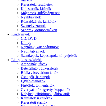
Játékok
Keresztek, feszületek
Kulcstartók, kitűzők
Mágnesek, hűtőmágnesek
Nyakbavalók
Rózsafüzérek, karkötők
Szenteltvíztartók
Szobrok, domborművek
Kiadványok
CD, DVD
Könyv
Naptárak, kalendáriumok
Nyomtatványok
Szentképek, képeslapok, könyvjelzők
Liturgikus eszközök
Ampolnák, tálcák
Betegellátó-, útikészletek
Biblia-, breviárium tartók
Csengők, harangok
Egyéb eszközök
Füstölők, tömjéntartók
Gyertyatartók, gyertyakoppantók
Kelyhek, cibóriumok, áldoztatók
Keresztelési kellékek
Keresztúti stációk