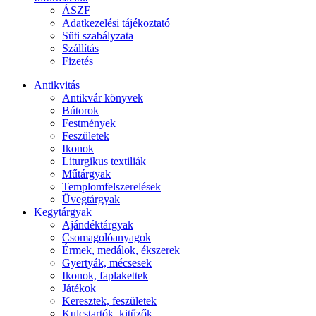
ÁSZF
Adatkezelési tájékoztató
Süti szabályzata
Szállítás
Fizetés
Antikvitás
Antikvár könyvek
Bútorok
Festmények
Feszületek
Ikonok
Liturgikus textiliák
Műtárgyak
Templomfelszerelések
Üvegtárgyak
Kegytárgyak
Ajándéktárgyak
Csomagolóanyagok
Érmek, medálok, ékszerek
Gyertyák, mécsesek
Ikonok, faplakettek
Játékok
Keresztek, feszületek
Kulcstartók, kitűzők