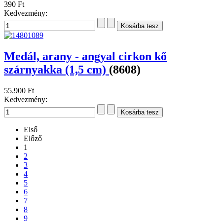
390 Ft
Kedvezmény:
Medál, arany - angyal cirkon kő
szárnyakka (1,5 cm)
(8608)
55.900 Ft
Kedvezmény:
Első
Előző
1
2
3
4
5
6
7
8
9