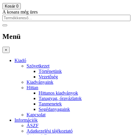
Kosár
0
A kosara még üres
Menü
×
Kiadó
Szövetkezet
Történetünk
Vezetőség
Kiadványaink
Hittan
Hittanos kiadványok
Tanagyag, óravázlatok
Tanmenetek
Segédanyagaink
Kapcsolat
Információk
ÁSZF
Adatkezelési tájékoztató