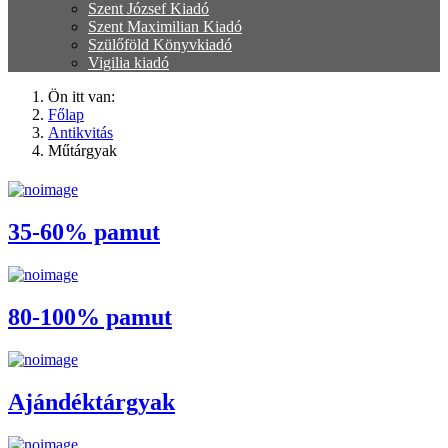
Szent József Kiadó
Szent Maximilian Kiadó
Szülőföld Könyvkiadó
Vigilia kiadó
Ön itt van:
Főlap
Antikvitás
Műtárgyak
35-60% pamut
80-100% pamut
Ajándéktárgyak