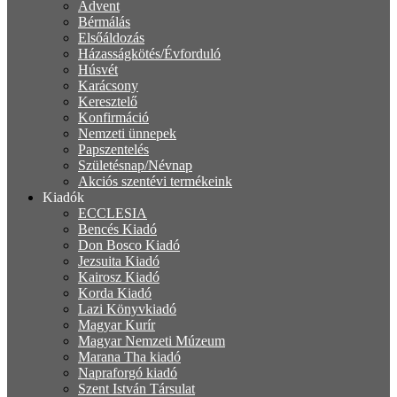
Advent
Bérmálás
Elsőáldozás
Házasságkötés/Évforduló
Húsvét
Karácsony
Keresztelő
Konfirmáció
Nemzeti ünnepek
Papszentelés
Születésnap/Névnap
Akciós szentévi termékeink
Kiadók
ECCLESIA
Bencés Kiadó
Don Bosco Kiadó
Jezsuita Kiadó
Kairosz Kiadó
Korda Kiadó
Lazi Könyvkiadó
Magyar Kurír
Magyar Nemzeti Múzeum
Marana Tha kiadó
Napraforgó kiadó
Szent István Társulat