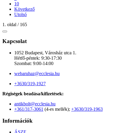
10
Következő
Utolsó
1. oldal / 165
Kapcsolat
1052 Budapest, Városház utca 1.
Hétfő-péntek: 9:30-17:30
Szombat: 9:00-14:00
webaruhaz@ecclesia.hu
+3630/319-1927
Régiségek beadása/kifizetések:
antikbolt@ecclesia.hu
+361/317-3061
(4-es mellék);
+3630/319-1963
Információk
ÁSZF