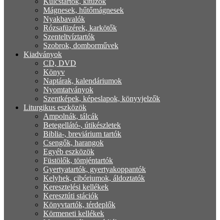
Kulcstartók, kitűzők
Mágnesek, hűtőmágnesek
Nyakbavalók
Rózsafüzérek, karkötők
Szenteltvíztartók
Szobrok, domborművek
Kiadványok
CD, DVD
Könyv
Naptárak, kalendáriumok
Nyomtatványok
Szentképek, képeslapok, könyvjelzők
Liturgikus eszközök
Ampolnák, tálcák
Betegellátó-, útikészletek
Biblia-, breviárium tartók
Csengők, harangok
Egyéb eszközök
Füstölők, tömjéntartók
Gyertyatartók, gyertyakoppantók
Kelyhek, cibóriumok, áldoztatók
Keresztelési kellékek
Keresztúti stációk
Könyvtartók, térdeplők
Körmeneti kellékek