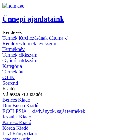
Ünnepi ajánlataink
Rendezés
Termék létrehozásának dátuma -/+
Rendezés terméknév szerint
Terméknév
Termék cikkszám
Gyártói cikkszám
Kategória
Termék ára
GTIN
Sorrend
Kiadó
Válassza ki a kiadót
Bencés Kiadó
Don Bosco Kiadó
ECCLESIA – kiadványok, saját termékek
Jezsuita Kiadó
Kairosz Kiadó
Korda Kiadó
Lazi Könyvkiadó
Magyar Kurír