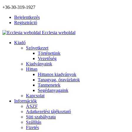
+36-30-319-1927
Bejelentkezés
Regisztráció
Ecclesia weboldal
Kiadó
Szövetkezet
Történetünk
Vezetőség
Kiadványaink
Hittan
Hittanos kiadványok
Tanagyag, óravázlatok
Tanmenetek
Segédanyagaink
Kapcsolat
Információk
ÁSZF
Adatkezelési tájékoztató
Süti szabályzata
Szállítás
Fizetés