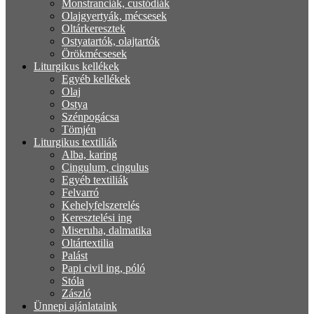
Monstranciák, custódiák
Olajgyertyák, mécsesek
Oltárkeresztek
Ostyatartók, olajtartók
Örökmécsesek
Liturgikus kellékek
Egyéb kellékek
Olaj
Ostya
Szénpogácsa
Tömjén
Liturgikus textiliák
Alba, karing
Cingulum, cingulus
Egyéb textiliák
Felvarró
Kehelyfelszerelés
Keresztelési ing
Miseruha, dalmatika
Oltártextilia
Palást
Papi civil ing, póló
Stóla
Zászló
Ünnepi ajánlataink