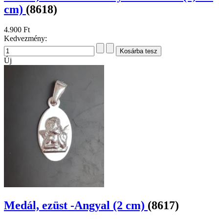
cm)
(8618)
4.900 Ft
Kedvezmény:
Új
Medál, ezüst -Angyal (2 cm)
(8617)