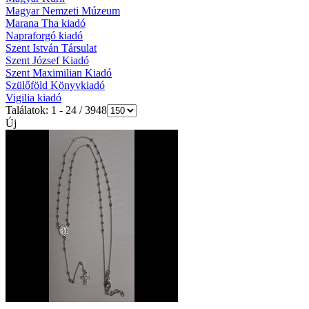
Magyar Nemzeti Múzeum
Marana Tha kiadó
Napraforgó kiadó
Szent István Társulat
Szent József Kiadó
Szent Maximilian Kiadó
Szülőföld Könyvkiadó
Vigilia kiadó
Találatok: 1 - 24 / 3948
Új