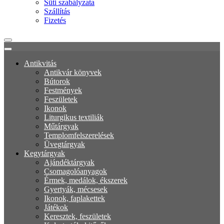
Süti szabályzata
Szállítás
Fizetés
Antikvitás
Antikvár könyvek
Bútorok
Festmények
Feszületek
Ikonok
Liturgikus textiliák
Műtárgyak
Templomfelszerelések
Üvegtárgyak
Kegytárgyak
Ajándéktárgyak
Csomagolóanyagok
Érmek, medálok, ékszerek
Gyertyák, mécsesek
Ikonok, faplakettek
Játékok
Keresztek, feszületek