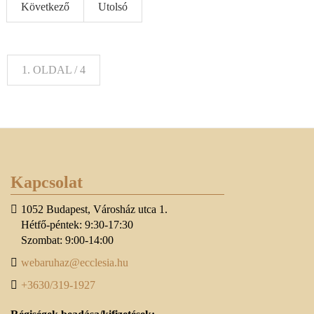
Következő
Utolsó
1. OLDAL / 4
Kapcsolat
1052 Budapest, Városház utca 1.
Hétfő-péntek: 9:30-17:30
Szombat: 9:00-14:00
webaruhaz@ecclesia.hu
+3630/319-1927