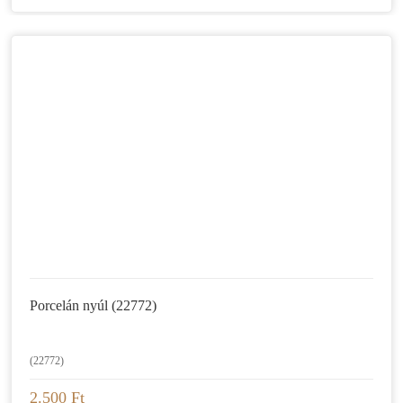
Porcelán nyúl (22772)
(22772)
2.500 Ft