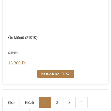
Ón kiöntő (21919)
(21919)
16.300 Ft
Első
Előző
1
2
3
4