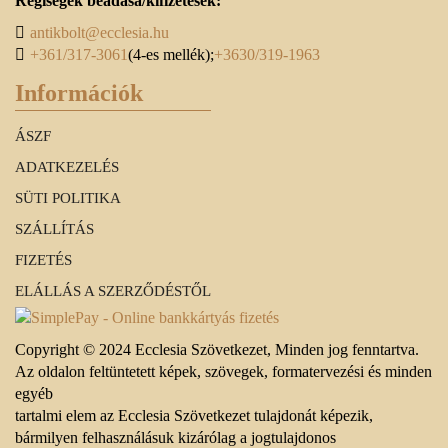
Régiségek beadása/kifizetések:
antikbolt@ecclesia.hu
+361/317-3061
(4-es mellék);
+3630/319-1963
Információk
ÁSZF
ADATKEZELÉS
SÜTI POLITIKA
SZÁLLÍTÁS
FIZETÉS
ELÁLLÁS A SZERZŐDÉSTŐL
Copyright © 2024 Ecclesia Szövetkezet, Minden jog fenntartva.
Az oldalon feltüntetett képek, szövegek, formatervezési és minden
egyéb
tartalmi elem az Ecclesia Szövetkezet tulajdonát képezik,
bármilyen felhasználásuk kizárólag a jogtulajdonos