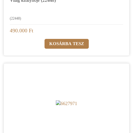
Világ királynője (22448)
(22448)
490.000 Ft