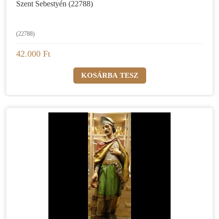
Szent Sebestyén (22788)
(22788)
42.000 Ft