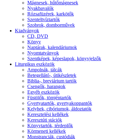
Mágnesek, hűtőmágnesek
Nyakbavalók
Rózsafüzérek, karkötők
Szenteltvíztartók
Szobrok, domborművek
Kiadványok
CD, DVD
Könyv
Naptárak, kalendáriumok
Nyomtatványok
Szentképek, képeslapok, könyvjelzők
Liturgikus eszközök
Ampolnák, tálcák
Betegellátó-, útikészletek
Biblia-, breviárium tartók
Csengők, harangok
Egyéb eszközök
Füstölők, tömjéntartók
Gyertyatartók, gyertyakoppantók
Kelyhek, cibóriumok, áldoztatók
Keresztelési kellékek
Keresztúti stációk
Könyvtartók, térdeplők
Körmeneti kellékek
Monstranciák, custódiák