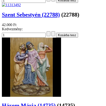
Szent Sebestyén (22788)
(22788)
42.000 Ft
Kedvezmény:
Három Mária (14735)
(14735)