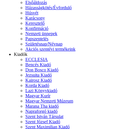
Elsőáldozás
Házasságkötés/Évforduló
Húsvét
Karácsony
Keresztelő
Konfirmáció
Nemzeti ünnepek
Papszentelés
Születésnap/Névnap
Akciós szentévi termékeink
Kiadók
ECCLESIA
Bencés Kiadó
Don Bosco Kiadó
Jezsuita Kiadó
Kairosz Kiadó
Korda Kiadó
Lazi Könyvkiadó
Magyar Kurír
Magyar Nemzeti Múzeum
Marana Tha kiadó
Napraforgó kiadó
Szent István Társulat
Szent József Kiadó
Szent Maximilian Kiadó