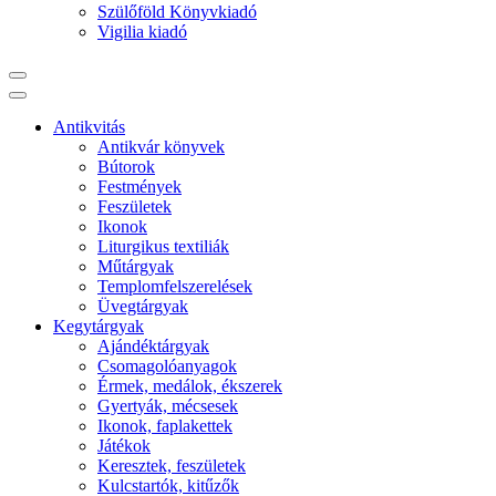
Szülőföld Könyvkiadó
Vigilia kiadó
Antikvitás
Antikvár könyvek
Bútorok
Festmények
Feszületek
Ikonok
Liturgikus textiliák
Műtárgyak
Templomfelszerelések
Üvegtárgyak
Kegytárgyak
Ajándéktárgyak
Csomagolóanyagok
Érmek, medálok, ékszerek
Gyertyák, mécsesek
Ikonok, faplakettek
Játékok
Keresztek, feszületek
Kulcstartók, kitűzők