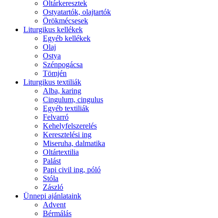
Oltárkeresztek
Ostyatartók, olajtartók
Örökmécsesek
Liturgikus kellékek
Egyéb kellékek
Olaj
Ostya
Szénpogácsa
Tömjén
Liturgikus textiliák
Alba, karing
Cingulum, cingulus
Egyéb textiliák
Felvarró
Kehelyfelszerelés
Keresztelési ing
Miseruha, dalmatika
Oltártextilia
Palást
Papi civil ing, póló
Stóla
Zászló
Ünnepi ajánlataink
Advent
Bérmálás