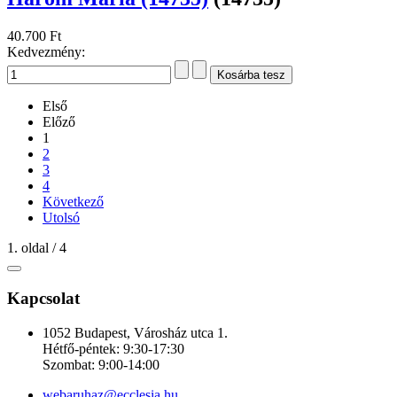
40.700 Ft
Kedvezmény:
Első
Előző
1
2
3
4
Következő
Utolsó
1. oldal / 4
Kapcsolat
1052 Budapest, Városház utca 1.
Hétfő-péntek: 9:30-17:30
Szombat: 9:00-14:00
webaruhaz@ecclesia.hu