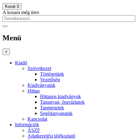
Kosár
0
A kosara még üres
Menü
×
Kiadó
Szövetkezet
Történetünk
Vezetőség
Kiadványaink
Hittan
Hittanos kiadványok
Tanagyag, óravázlatok
Tanmenetek
Segédanyagaink
Kapcsolat
Információk
ÁSZF
Adatkezelési tájékoztató