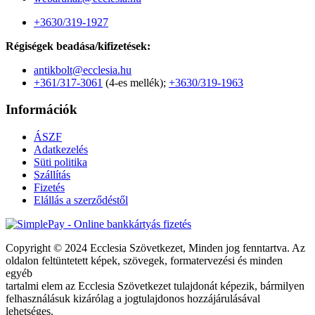
+3630/319-1927
Régiségek beadása/kifizetések:
antikbolt@ecclesia.hu
+361/317-3061
(4-es mellék);
+3630/319-1963
Információk
ÁSZF
Adatkezelés
Süti politika
Szállítás
Fizetés
Elállás a szerződéstől
Copyright © 2024 Ecclesia Szövetkezet, Minden jog fenntartva. Az
oldalon feltüntetett képek, szövegek, formatervezési és minden
egyéb
tartalmi elem az Ecclesia Szövetkezet tulajdonát képezik, bármilyen
felhasználásuk kizárólag a jogtulajdonos hozzájárulásával
lehetséges.