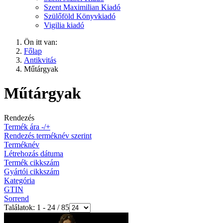
Szent Maximilian Kiadó
Szülőföld Könyvkiadó
Vigilia kiadó
Ön itt van:
Főlap
Antikvitás
Műtárgyak
Műtárgyak
Rendezés
Termék ára -/+
Rendezés terméknév szerint
Terméknév
Létrehozás dátuma
Termék cikkszám
Gyártói cikkszám
Kategória
GTIN
Sorrend
Találatok: 1 - 24 / 85