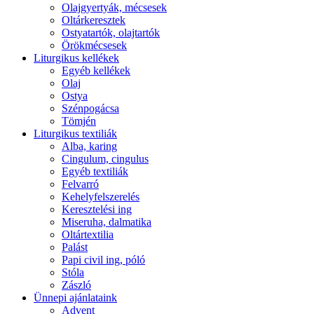
Olajgyertyák, mécsesek
Oltárkeresztek
Ostyatartók, olajtartók
Örökmécsesek
Liturgikus kellékek
Egyéb kellékek
Olaj
Ostya
Szénpogácsa
Tömjén
Liturgikus textiliák
Alba, karing
Cingulum, cingulus
Egyéb textiliák
Felvarró
Kehelyfelszerelés
Keresztelési ing
Miseruha, dalmatika
Oltártextilia
Palást
Papi civil ing, póló
Stóla
Zászló
Ünnepi ajánlataink
Advent