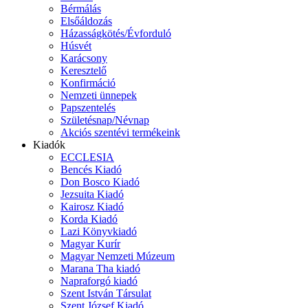
Bérmálás
Elsőáldozás
Házasságkötés/Évforduló
Húsvét
Karácsony
Keresztelő
Konfirmáció
Nemzeti ünnepek
Papszentelés
Születésnap/Névnap
Akciós szentévi termékeink
Kiadók
ECCLESIA
Bencés Kiadó
Don Bosco Kiadó
Jezsuita Kiadó
Kairosz Kiadó
Korda Kiadó
Lazi Könyvkiadó
Magyar Kurír
Magyar Nemzeti Múzeum
Marana Tha kiadó
Napraforgó kiadó
Szent István Társulat
Szent József Kiadó