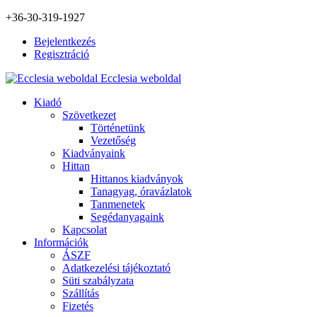
+36-30-319-1927
Bejelentkezés
Regisztráció
Ecclesia weboldal
Kiadó
Szövetkezet
Történetünk
Vezetőség
Kiadványaink
Hittan
Hittanos kiadványok
Tanagyag, óravázlatok
Tanmenetek
Segédanyagaink
Kapcsolat
Információk
ÁSZF
Adatkezelési tájékoztató
Süti szabályzata
Szállítás
Fizetés