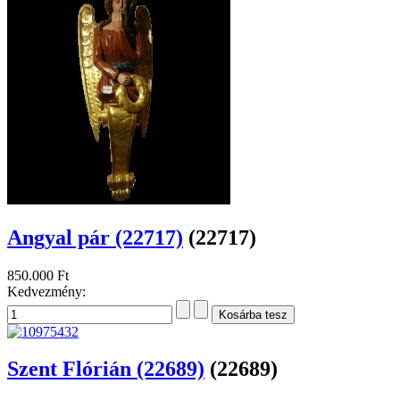
Angyal pár (22717)
(22717)
850.000 Ft
Kedvezmény:
Szent Flórián (22689)
(22689)