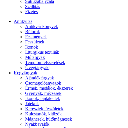
Süti szabályzata
Szállítás
Fizetés
Antikvitás
Antikvár könyvek
Bútorok
Festmények
Feszületek
Ikonok
Liturgikus textiliák
Műtárgyak
Templomfelszerelések
Üvegtárgyak
Kegytárgyak
Ajándéktárgyak
Csomagolóanyagok
Érmek, medálok, ékszerek
Gyertyák, mécsesek
Ikonok, faplakettek
Játékok
Keresztek, feszületek
Kulcstartók, kitűzők
Mágnesek, hűtőmágnesek
Nyakbavalók