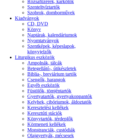
Rózsafüzérek, karkötők
Szenteltvíztartók
Szobrok, domborművek
Kiadványok
CD, DVD
Könyv
Naptárak, kalendáriumok
Nyomtatványok
Szentképek, képeslapok,
könyvjelzők
Liturgikus eszközök
Ampolnák, tálcák
Betegellátó-, útikészletek
Biblia-, breviárium tartók
Csengők, harangok
Egyéb eszközök
Füstölők, tömjéntartók
Gyertyatartók, gyertyakoppantók
Kelyhek, cibóriumok, áldoztatók
Keresztelési kellékek
Keresztúti stációk
Könyvtartók, térdeplők
Körmeneti kellékek
Monstranciák, custódiák
Olajgyertyák, mécsesek