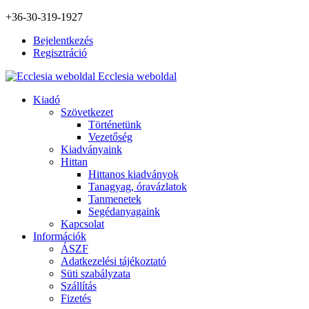
+36-30-319-1927
Bejelentkezés
Regisztráció
Ecclesia weboldal
Kiadó
Szövetkezet
Történetünk
Vezetőség
Kiadványaink
Hittan
Hittanos kiadványok
Tanagyag, óravázlatok
Tanmenetek
Segédanyagaink
Kapcsolat
Információk
ÁSZF
Adatkezelési tájékoztató
Süti szabályzata
Szállítás
Fizetés