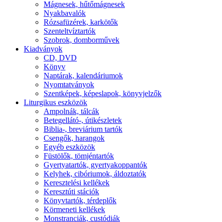
Mágnesek, hűtőmágnesek
Nyakbavalók
Rózsafüzérek, karkötők
Szenteltvíztartók
Szobrok, domborművek
Kiadványok
CD, DVD
Könyv
Naptárak, kalendáriumok
Nyomtatványok
Szentképek, képeslapok, könyvjelzők
Liturgikus eszközök
Ampolnák, tálcák
Betegellátó-, útikészletek
Biblia-, breviárium tartók
Csengők, harangok
Egyéb eszközök
Füstölők, tömjéntartók
Gyertyatartók, gyertyakoppantók
Kelyhek, cibóriumok, áldoztatók
Keresztelési kellékek
Keresztúti stációk
Könyvtartók, térdeplők
Körmeneti kellékek
Monstranciák, custódiák