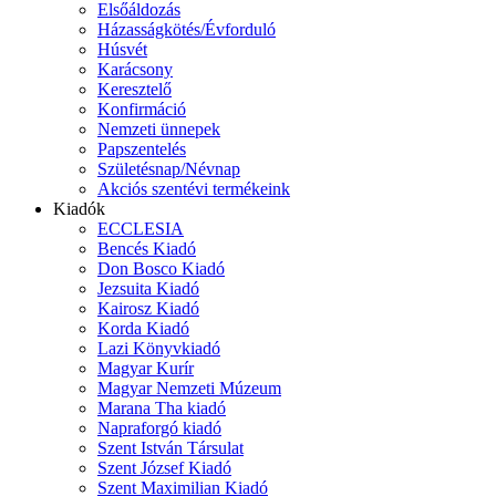
Elsőáldozás
Házasságkötés/Évforduló
Húsvét
Karácsony
Keresztelő
Konfirmáció
Nemzeti ünnepek
Papszentelés
Születésnap/Névnap
Akciós szentévi termékeink
Kiadók
ECCLESIA
Bencés Kiadó
Don Bosco Kiadó
Jezsuita Kiadó
Kairosz Kiadó
Korda Kiadó
Lazi Könyvkiadó
Magyar Kurír
Magyar Nemzeti Múzeum
Marana Tha kiadó
Napraforgó kiadó
Szent István Társulat
Szent József Kiadó
Szent Maximilian Kiadó