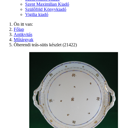
Szent Maximilian Kiadó
Szülőföld Könyvkiadó
Vigilia kiadó
Ön itt van:
Főlap
Antikvitás
Műtárgyak
Óherendi teás-sütis készlet (21422)