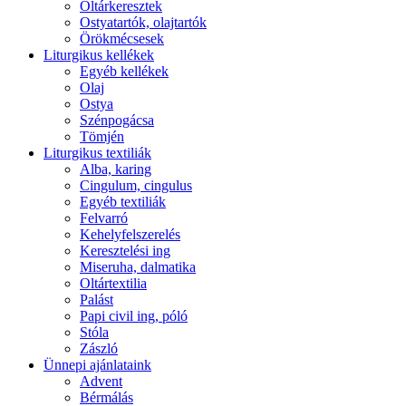
Oltárkeresztek
Ostyatartók, olajtartók
Örökmécsesek
Liturgikus kellékek
Egyéb kellékek
Olaj
Ostya
Szénpogácsa
Tömjén
Liturgikus textiliák
Alba, karing
Cingulum, cingulus
Egyéb textiliák
Felvarró
Kehelyfelszerelés
Keresztelési ing
Miseruha, dalmatika
Oltártextilia
Palást
Papi civil ing, póló
Stóla
Zászló
Ünnepi ajánlataink
Advent
Bérmálás