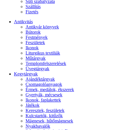
Süti szabályzata
Szállítás
Fizetés
Antikvitás
Antikvár könyvek
Bútorok
Festmények
Feszületek
Ikonok
Liturgikus textiliák
Műtárgyak
Templomfelszerelések
Üvegtárgyak
Kegytárgyak
Ajándéktárgyak
Csomagolóanyagok
Érmek, medálok, ékszerek
Gyertyák, mécsesek
Ikonok, faplakettek
Játékok
Keresztek, feszületek
Kulcstartók, kitűzők
Mágnesek, hűtőmágnesek
Nyakbavalók