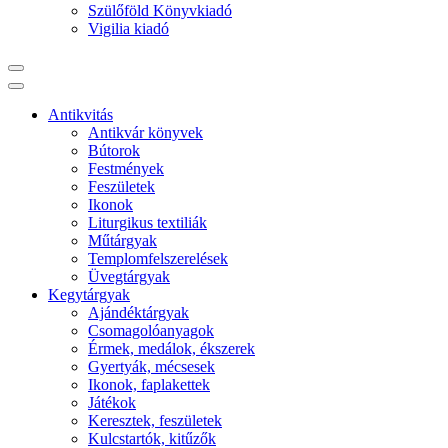
Szülőföld Könyvkiadó
Vigilia kiadó
Antikvitás
Antikvár könyvek
Bútorok
Festmények
Feszületek
Ikonok
Liturgikus textiliák
Műtárgyak
Templomfelszerelések
Üvegtárgyak
Kegytárgyak
Ajándéktárgyak
Csomagolóanyagok
Érmek, medálok, ékszerek
Gyertyák, mécsesek
Ikonok, faplakettek
Játékok
Keresztek, feszületek
Kulcstartók, kitűzők