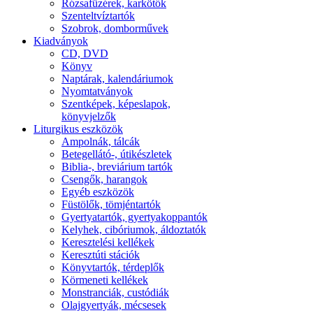
Rózsafüzérek, karkötők
Szenteltvíztartók
Szobrok, domborművek
Kiadványok
CD, DVD
Könyv
Naptárak, kalendáriumok
Nyomtatványok
Szentképek, képeslapok,
könyvjelzők
Liturgikus eszközök
Ampolnák, tálcák
Betegellátó-, útikészletek
Biblia-, breviárium tartók
Csengők, harangok
Egyéb eszközök
Füstölők, tömjéntartók
Gyertyatartók, gyertyakoppantók
Kelyhek, cibóriumok, áldoztatók
Keresztelési kellékek
Keresztúti stációk
Könyvtartók, térdeplők
Körmeneti kellékek
Monstranciák, custódiák
Olajgyertyák, mécsesek