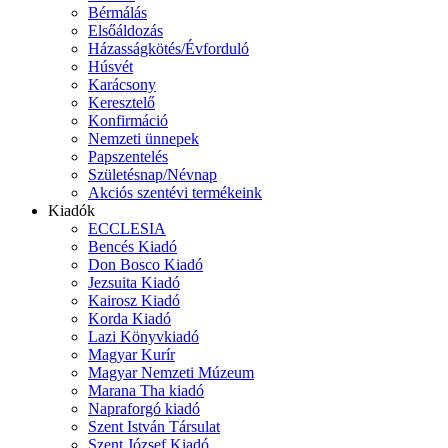
Bérmálás
Elsőáldozás
Házasságkötés/Évforduló
Húsvét
Karácsony
Keresztelő
Konfirmáció
Nemzeti ünnepek
Papszentelés
Születésnap/Névnap
Akciós szentévi termékeink
Kiadók
ECCLESIA
Bencés Kiadó
Don Bosco Kiadó
Jezsuita Kiadó
Kairosz Kiadó
Korda Kiadó
Lazi Könyvkiadó
Magyar Kurír
Magyar Nemzeti Múzeum
Marana Tha kiadó
Napraforgó kiadó
Szent István Társulat
Szent József Kiadó