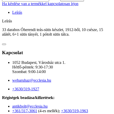
Ha kérdése van a termékkel kapcsolatosan írjon
Leírás
Leírás
33 darabos Óherendi teás-sütis készlet, 1912-ből, 10 csésze, 15
alátét, 6+1 sütis tányér, 1 pótolt sütis tálca.
Kapcsolat
1052 Budapest, Városház utca 1.
Hétfő-péntek: 9:30-17:30
Szombat: 9:00-14:00
webaruhaz@ecclesia.hu
+3630/319-1927
Régiségek beadása/kifizetések:
antikbolt@ecclesia.hu
+361/317-3061
(4-es mellék);
+3630/319-1963