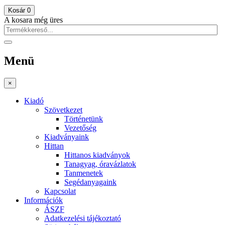
Kosár
0
A kosara még üres
Menü
×
Kiadó
Szövetkezet
Történetünk
Vezetőség
Kiadványaink
Hittan
Hittanos kiadványok
Tanagyag, óravázlatok
Tanmenetek
Segédanyagaink
Kapcsolat
Információk
ÁSZF
Adatkezelési tájékoztató