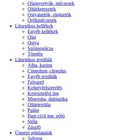
Olajgyertyák, mécsesek
Oltárkeresztek
Ostyatartók, olajtartók
Örökmécsesek
Liturgikus kellékek
Egyéb kellékek
Olaj
Ostya
Szénpogácsa
Tömjén
Liturgikus textiliák
Alba, karing
Cingulum, cingulus
Egyéb textiliák
Felvarró
Kehelyfelszerelés
Keresztelési ing
Miseruha, dalmatika
Oltártextilia
Palást
Papi civil ing, póló
Stóla
Zászló
Ünnepi ajánlataink
Advent