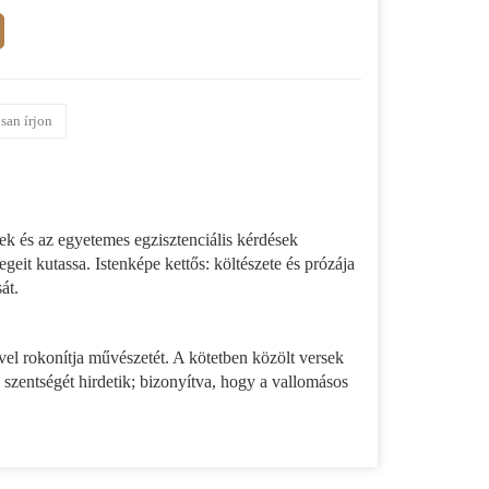
san írjon
ek és az egyetemes egzisztenciális kérdések
geit kutassa. Istenképe kettős: költészete és prózája
át.
vel rokonítja művészetét. A kötetben közölt versek
 szentségét hirdetik; bizonyítva, hogy a vallomásos