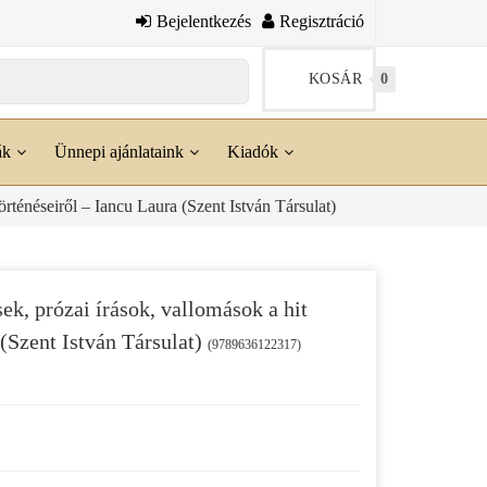
Bejelentkezés
Regisztráció
KOSÁR
0
ák
Ünnepi ajánlataink
Kiadók
örténéseiről – Iancu Laura (Szent István Társulat)
ek, prózai írások, vallomások a hit
 (Szent István Társulat)
(9789636122317)