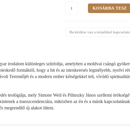
Ha kérdése van a termékkel kapcsolato
gyar irodalom különleges színfoltja, amelyben a moldvai csángó gyöker
eskedő formáktól, hogy a hit és az istenkeresés legmélyebb, nyelvi réte
oli Teremtőjét és a modern ember kétségekkel teli, vívódó spiritualitás
edés teológiája, mely Simone Weil és Pilinszky János szellemi örökségé
tekintenek a transzcendenciára, miközben az én és a másik kapcsolatának
s megrendítő új alakot ölteni.