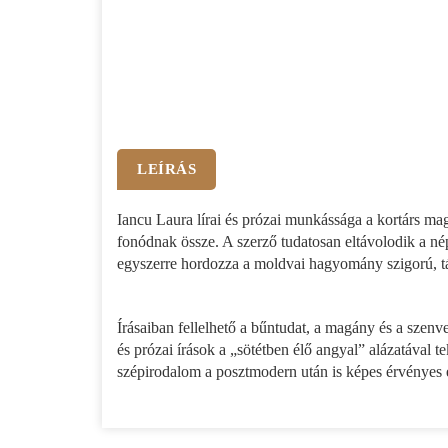
LEÍRÁS
Iancu Laura lírai és prózai munkássága a kortárs ma
fonódnak össze. A szerző tudatosan eltávolodik a népi
egyszerre hordozza a moldvai hagyomány szigorú, táv
Írásaiban fellelhető a bűntudat, a magány és a szenv
és prózai írások a „sötétben élő angyal” alázatával 
szépirodalom a posztmodern után is képes érvényes é