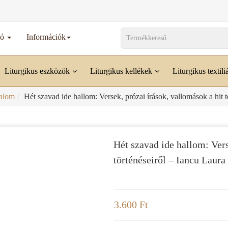
dó
Információk
Liturgikus eszközök
Liturgikus kellékek
Liturgikus textili
alom
Hét szavad ide hallom: Versek, prózai írások, vallomások a hit t
Hét szavad ide hallom: Vers
történéseiről – Iancu Laura
3.600 Ft