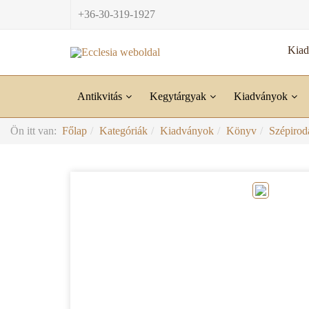
+36-30-319-1927
Kia
Antikvitás
Kegytárgyak
Kiadványok
Ön itt van:
Főlap
Kategóriák
Kiadványok
Könyv
Szépirod