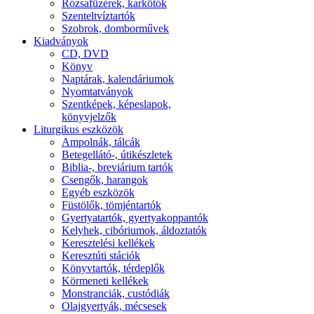
Rózsafüzérek, karkötők
Szenteltvíztartók
Szobrok, domborművek
Kiadványok
CD, DVD
Könyv
Naptárak, kalendáriumok
Nyomtatványok
Szentképek, képeslapok,
könyvjelzők
Liturgikus eszközök
Ampolnák, tálcák
Betegellátó-, útikészletek
Biblia-, breviárium tartók
Csengők, harangok
Egyéb eszközök
Füstölők, tömjéntartók
Gyertyatartók, gyertyakoppantók
Kelyhek, cibóriumok, áldoztatók
Keresztelési kellékek
Keresztúti stációk
Könyvtartók, térdeplők
Körmeneti kellékek
Monstranciák, custódiák
Olajgyertyák, mécsesek