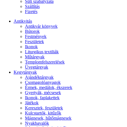
Süti szabályzata
Szállítás
Fizetés
Antikvitás
Antikvár könyvek
Bútorok
Festmények
Feszületek
Ikonok
Liturgikus textiliák
Műtárgyak
Templomfelszerelések
Üvegtárgyak
Kegytárgyak
Ajándéktárgyak
Csomagolóanyagok
Érmek, medálok, ékszerek
Gyertyák, mécsesek
Ikonok, faplakettek
Játékok
Keresztek, feszületek
Kulcstartók, kitűzők
Mágnesek, hűtőmágnesek
Nyakbavalók