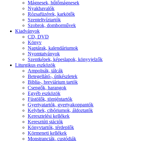
Mágnesek, hűtőmágnesek
Nyakbavalók
Rózsafüzérek, karkötők
Szenteltvíztartók
Szobrok, domborművek
Kiadványok
CD, DVD
Könyv
Naptárak, kalendáriumok
Nyomtatványok
Szentképek, képeslapok, könyvjelzők
Liturgikus eszközök
Ampolnák, tálcák
Betegellátó-, útikészletek
Biblia-, breviárium tartók
Csengők, harangok
Egyéb eszközök
Füstölők, tömjéntartók
Gyertyatartók, gyertyakoppantók
Kelyhek, cibóriumok, áldoztatók
Keresztelési kellékek
Keresztúti stációk
Könyvtartók, térdeplők
Körmeneti kellékek
Monstranciák, custódiák