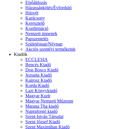
Elsőáldozás
Házasságkötés/Évforduló
Húsvét
Karácsony
Keresztelő
Konfirmáció
Nemzeti ünnepek
Papszentelés
Születésnap/Névnap
Akciós szentévi termékeink
Kiadók
ECCLESIA
Bencés Kiadó
Don Bosco Kiadó
Jezsuita Kiadó
Kairosz Kiadó
Korda Kiadó
Lazi Könyvkiadó
Magyar Kurír
Magyar Nemzeti Múzeum
Marana Tha kiadó
Napraforgó kiadó
Szent István Társulat
Szent József Kiadó
Szent Maximilian Kiadó