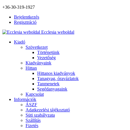
+36-30-319-1927
Bejelentkezés
Regisztráció
Ecclesia weboldal
Kiadó
Szövetkezet
Történetünk
Vezetőség
Kiadványaink
Hittan
Hittanos kiadványok
Tanagyag, óravázlatok
Tanmenetek
Segédanyagaink
Kapcsolat
Információk
ÁSZF
Adatkezelési tájékoztató
Süti szabályzata
Szállítás
Fizetés