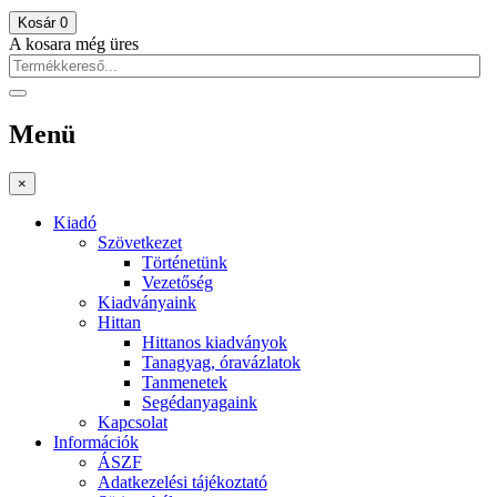
Kosár
0
A kosara még üres
Menü
×
Kiadó
Szövetkezet
Történetünk
Vezetőség
Kiadványaink
Hittan
Hittanos kiadványok
Tanagyag, óravázlatok
Tanmenetek
Segédanyagaink
Kapcsolat
Információk
ÁSZF
Adatkezelési tájékoztató