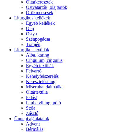
Oltárkeresztek
Ostyatartók, olajtartók
Örökmécsesek
Liturgikus kellékek
Egyéb kellékek
Olaj
Ostya
Szénpogácsa
Tömjén
Liturgikus textiliák
Alba, karing
Cingulum, cingulus
Egyéb textiliák
Felvarró
Kehelyfelszerelés
Keresztelési ing
Miseruha, dalmatika
Oltártextilia
Palást
Papi civil ing, póló
Stóla
Zászló
Ünnepi ajánlataink
Advent
Bérmálás