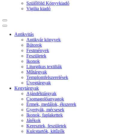
Szülőföld Könyvkiadó
Vigilia kiadó
Antikvitás
Antikvár könyvek
Bútorok
Festmények
Feszületek
Ikonok
Liturgikus textiliák
Műtárgyak
Templomfelszerelések
Üvegtárgyak
Kegytárgyak
Ajándéktárgyak
Csomagolóanyagok
Érmek, medálok, ékszerek
Gyertyák, mécsesek
Ikonok, faplakettek
Játékok
Keresztek, feszületek
Kulcstartók, kitűzők