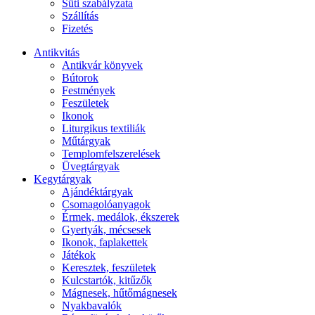
Süti szabályzata
Szállítás
Fizetés
Antikvitás
Antikvár könyvek
Bútorok
Festmények
Feszületek
Ikonok
Liturgikus textiliák
Műtárgyak
Templomfelszerelések
Üvegtárgyak
Kegytárgyak
Ajándéktárgyak
Csomagolóanyagok
Érmek, medálok, ékszerek
Gyertyák, mécsesek
Ikonok, faplakettek
Játékok
Keresztek, feszületek
Kulcstartók, kitűzők
Mágnesek, hűtőmágnesek
Nyakbavalók