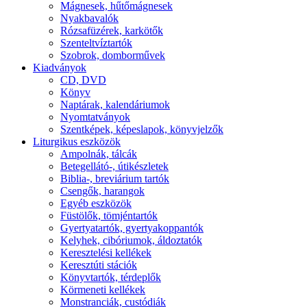
Mágnesek, hűtőmágnesek
Nyakbavalók
Rózsafüzérek, karkötők
Szenteltvíztartók
Szobrok, domborművek
Kiadványok
CD, DVD
Könyv
Naptárak, kalendáriumok
Nyomtatványok
Szentképek, képeslapok, könyvjelzők
Liturgikus eszközök
Ampolnák, tálcák
Betegellátó-, útikészletek
Biblia-, breviárium tartók
Csengők, harangok
Egyéb eszközök
Füstölők, tömjéntartók
Gyertyatartók, gyertyakoppantók
Kelyhek, cibóriumok, áldoztatók
Keresztelési kellékek
Keresztúti stációk
Könyvtartók, térdeplők
Körmeneti kellékek
Monstranciák, custódiák