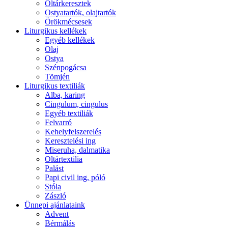
Oltárkeresztek
Ostyatartók, olajtartók
Örökmécsesek
Liturgikus kellékek
Egyéb kellékek
Olaj
Ostya
Szénpogácsa
Tömjén
Liturgikus textiliák
Alba, karing
Cingulum, cingulus
Egyéb textiliák
Felvarró
Kehelyfelszerelés
Keresztelési ing
Miseruha, dalmatika
Oltártextilia
Palást
Papi civil ing, póló
Stóla
Zászló
Ünnepi ajánlataink
Advent
Bérmálás