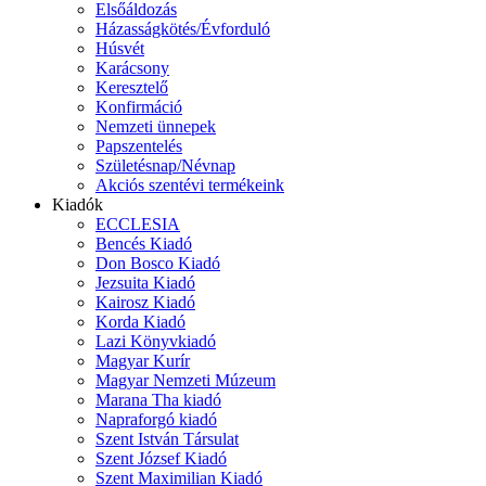
Elsőáldozás
Házasságkötés/Évforduló
Húsvét
Karácsony
Keresztelő
Konfirmáció
Nemzeti ünnepek
Papszentelés
Születésnap/Névnap
Akciós szentévi termékeink
Kiadók
ECCLESIA
Bencés Kiadó
Don Bosco Kiadó
Jezsuita Kiadó
Kairosz Kiadó
Korda Kiadó
Lazi Könyvkiadó
Magyar Kurír
Magyar Nemzeti Múzeum
Marana Tha kiadó
Napraforgó kiadó
Szent István Társulat
Szent József Kiadó
Szent Maximilian Kiadó