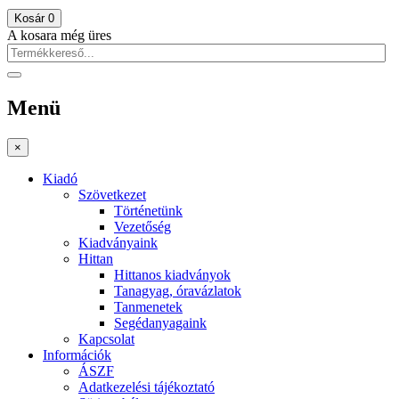
Kosár
0
A kosara még üres
Menü
×
Kiadó
Szövetkezet
Történetünk
Vezetőség
Kiadványaink
Hittan
Hittanos kiadványok
Tanagyag, óravázlatok
Tanmenetek
Segédanyagaink
Kapcsolat
Információk
ÁSZF
Adatkezelési tájékoztató