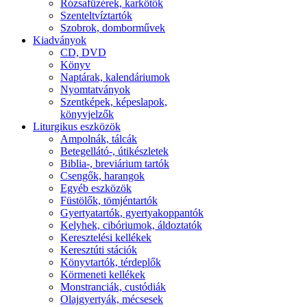
Rózsafüzérek, karkötők
Szenteltvíztartók
Szobrok, domborművek
Kiadványok
CD, DVD
Könyv
Naptárak, kalendáriumok
Nyomtatványok
Szentképek, képeslapok,
könyvjelzők
Liturgikus eszközök
Ampolnák, tálcák
Betegellátó-, útikészletek
Biblia-, breviárium tartók
Csengők, harangok
Egyéb eszközök
Füstölők, tömjéntartók
Gyertyatartók, gyertyakoppantók
Kelyhek, cibóriumok, áldoztatók
Keresztelési kellékek
Keresztúti stációk
Könyvtartók, térdeplők
Körmeneti kellékek
Monstranciák, custódiák
Olajgyertyák, mécsesek