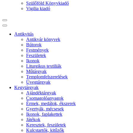
Szülőföld Könyvkiadó
Vigilia kiadó
Antikvitás
Antikvár könyvek
Bútorok
Festmények
Feszületek
Ikonok
Liturgikus textiliák
Műtárgyak
Templomfelszerelések
Üvegtárgyak
Kegytárgyak
Ajándéktárgyak
Csomagolóanyagok
Érmek, medálok, ékszerek
Gyertyák, mécsesek
Ikonok, faplakettek
Játékok
Keresztek, feszületek
Kulcstartók, kitűzők