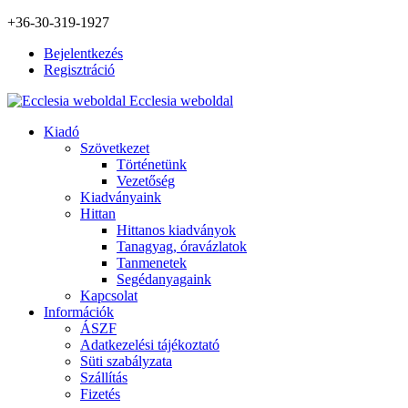
+36-30-319-1927
Bejelentkezés
Regisztráció
Ecclesia weboldal
Kiadó
Szövetkezet
Történetünk
Vezetőség
Kiadványaink
Hittan
Hittanos kiadványok
Tanagyag, óravázlatok
Tanmenetek
Segédanyagaink
Kapcsolat
Információk
ÁSZF
Adatkezelési tájékoztató
Süti szabályzata
Szállítás
Fizetés