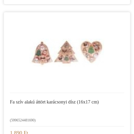
Fa szív alakú áttört karácsonyi dísz (16x17 cm)
(5996524481690)
1.890 Ft