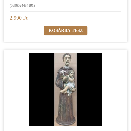
(5996524434191)
2.990 Ft