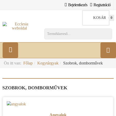
Bejelentkezés
Regisztráció
KOSÁR
0
Ön itt van:
Főlap
Kegytárgyak
Szobrok, domborművek
SZOBROK, DOMBORMŰVEK
Angyalok