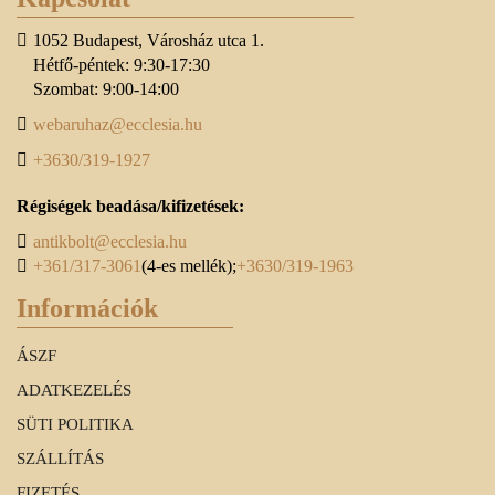
1052 Budapest, Városház utca 1.
Hétfő-péntek: 9:30-17:30
Szombat: 9:00-14:00
webaruhaz@ecclesia.hu
+3630/319-1927
Régiségek beadása/kifizetések:
antikbolt@ecclesia.hu
+361/317-3061
(4-es mellék);
+3630/319-1963
Információk
ÁSZF
ADATKEZELÉS
SÜTI POLITIKA
SZÁLLÍTÁS
FIZETÉS