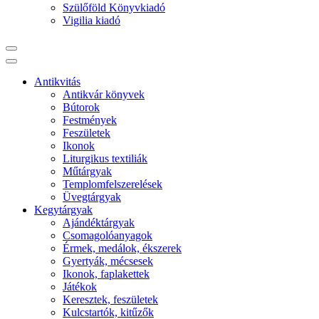
Szülőföld Könyvkiadó
Vigilia kiadó
Antikvitás
Antikvár könyvek
Bútorok
Festmények
Feszületek
Ikonok
Liturgikus textiliák
Műtárgyak
Templomfelszerelések
Üvegtárgyak
Kegytárgyak
Ajándéktárgyak
Csomagolóanyagok
Érmek, medálok, ékszerek
Gyertyák, mécsesek
Ikonok, faplakettek
Játékok
Keresztek, feszületek
Kulcstartók, kitűzők