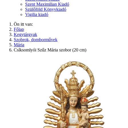
Szent Maximilian Kiadó
Szülőföld Könyvkiadó
Vigilia kiadó
Ön itt van:
Főlap
Kegytárgyak
Szobrok, domborművek
Mária
Csíksomlyói Szűz Mária szobor (20 cm)