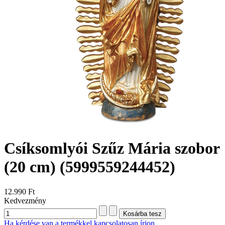
Csíksomlyói Szűz Mária szobor
(20 cm)
(5999559244452)
12.990 Ft
Kedvezmény
Ha kérdése van a termékkel kapcsolatosan írjon