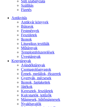
Süti szabályzata
Szállítás
Fizetés
Antikvitás
Antikvár könyvek
Bútorok
Festmények
Feszületek
Ikonok
Liturgikus textiliák
Műtárgyak
Templomfelszerelések
Üvegtárgyak
Kegytárgyak
Ajándéktárgyak
Csomagolóanyagok
Érmek, medálok, ékszerek
Gyertyák, mécsesek
Ikonok, faplakettek
Játékok
Keresztek, feszületek
Kulcstartók, kitűzők
Mágnesek, hűtőmágnesek
Nyakbavalók