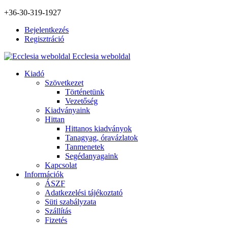
+36-30-319-1927
Bejelentkezés
Regisztráció
Ecclesia weboldal
Kiadó
Szövetkezet
Történetünk
Vezetőség
Kiadványaink
Hittan
Hittanos kiadványok
Tanagyag, óravázlatok
Tanmenetek
Segédanyagaink
Kapcsolat
Információk
ÁSZF
Adatkezelési tájékoztató
Süti szabályzata
Szállítás
Fizetés