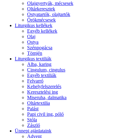
Olajgyertyák, mécsesek
Oltárkeresztek
Ostyatartók, olajtartók
Örökmécsesek
Liturgikus kellékek
Egyéb kellékek
Olaj
Ostya
Szénpogácsa
Tömjén
Liturgikus textiliák
Alba, karing
Cingulum, cingulus
Egyéb textiliák
Felvarró
Kehelyfelszerelés
Keresztelési ing
Miseruha, dalmatika
Oltártextilia
Palást
Papi civil ing, póló
Stóla
Zászló
Ünnepi ajánlataink
Advent