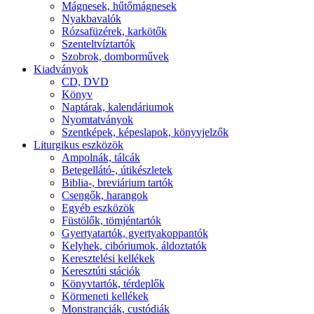
Mágnesek, hűtőmágnesek
Nyakbavalók
Rózsafüzérek, karkötők
Szenteltvíztartók
Szobrok, domborművek
Kiadványok
CD, DVD
Könyv
Naptárak, kalendáriumok
Nyomtatványok
Szentképek, képeslapok, könyvjelzők
Liturgikus eszközök
Ampolnák, tálcák
Betegellátó-, útikészletek
Biblia-, breviárium tartók
Csengők, harangok
Egyéb eszközök
Füstölők, tömjéntartók
Gyertyatartók, gyertyakoppantók
Kelyhek, cibóriumok, áldoztatók
Keresztelési kellékek
Keresztúti stációk
Könyvtartók, térdeplők
Körmeneti kellékek
Monstranciák, custódiák