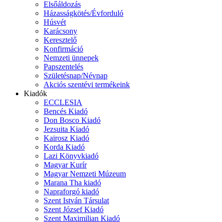
Elsőáldozás
Házasságkötés/Évforduló
Húsvét
Karácsony
Keresztelő
Konfirmáció
Nemzeti ünnepek
Papszentelés
Születésnap/Névnap
Akciós szentévi termékeink
Kiadók
ECCLESIA
Bencés Kiadó
Don Bosco Kiadó
Jezsuita Kiadó
Kairosz Kiadó
Korda Kiadó
Lazi Könyvkiadó
Magyar Kurír
Magyar Nemzeti Múzeum
Marana Tha kiadó
Napraforgó kiadó
Szent István Társulat
Szent József Kiadó
Szent Maximilian Kiadó