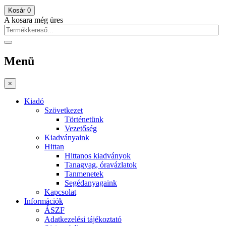
Kosár
0
A kosara még üres
Menü
×
Kiadó
Szövetkezet
Történetünk
Vezetőség
Kiadványaink
Hittan
Hittanos kiadványok
Tanagyag, óravázlatok
Tanmenetek
Segédanyagaink
Kapcsolat
Információk
ÁSZF
Adatkezelési tájékoztató