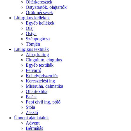
Oltárkeresztek
Ostyatartók, olajtartók
Örökmécsesek
Liturgikus kellékek
Egyéb kellékek
Olaj
Ostya
Szénpogácsa
Tömjén
Liturgikus textiliák
Alba, karing
Cingulum, cingulus
Egyéb textiliák
Felvarró
Kehelyfelszerelés
Keresztelési ing
Miseruha, dalmatika
Oltártextilia
Palást
Papi civil ing, póló
Stóla
Zászló
Ünnepi ajánlataink
Advent
Bérmálás