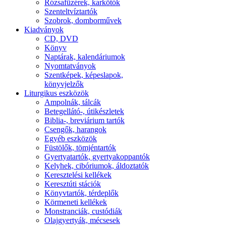
Rózsafüzérek, karkötők
Szenteltvíztartók
Szobrok, domborművek
Kiadványok
CD, DVD
Könyv
Naptárak, kalendáriumok
Nyomtatványok
Szentképek, képeslapok,
könyvjelzők
Liturgikus eszközök
Ampolnák, tálcák
Betegellátó-, útikészletek
Biblia-, breviárium tartók
Csengők, harangok
Egyéb eszközök
Füstölők, tömjéntartók
Gyertyatartók, gyertyakoppantók
Kelyhek, cibóriumok, áldoztatók
Keresztelési kellékek
Keresztúti stációk
Könyvtartók, térdeplők
Körmeneti kellékek
Monstranciák, custódiák
Olajgyertyák, mécsesek