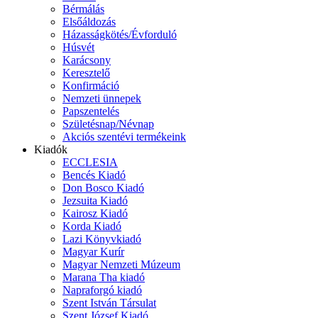
Bérmálás
Elsőáldozás
Házasságkötés/Évforduló
Húsvét
Karácsony
Keresztelő
Konfirmáció
Nemzeti ünnepek
Papszentelés
Születésnap/Névnap
Akciós szentévi termékeink
Kiadók
ECCLESIA
Bencés Kiadó
Don Bosco Kiadó
Jezsuita Kiadó
Kairosz Kiadó
Korda Kiadó
Lazi Könyvkiadó
Magyar Kurír
Magyar Nemzeti Múzeum
Marana Tha kiadó
Napraforgó kiadó
Szent István Társulat
Szent József Kiadó