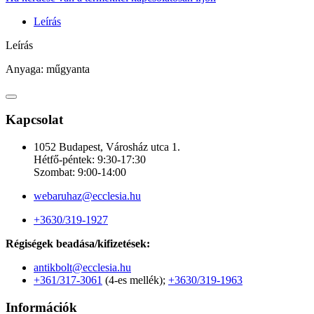
Leírás
Leírás
Anyaga: műgyanta
Kapcsolat
1052 Budapest, Városház utca 1.
Hétfő-péntek: 9:30-17:30
Szombat: 9:00-14:00
webaruhaz@ecclesia.hu
+3630/319-1927
Régiségek beadása/kifizetések:
antikbolt@ecclesia.hu
+361/317-3061
(4-es mellék);
+3630/319-1963
Információk