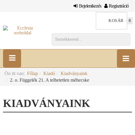
Bejelentkezés
Regisztráció
KOSÁR
0
Ön itt van:
Főlap
Kiadó
Kiadványaink
2. o. Függelék 21. A telhetetlen méhecske
KIADVÁNYAINK