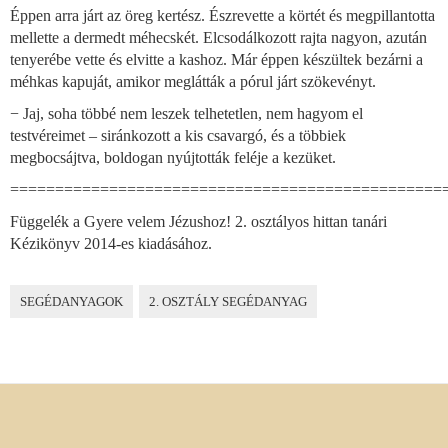
Éppen arra járt az öreg kertész. Észrevette a körtét és megpillantotta
mellette a dermedt méhecskét. Elcsodálkozott rajta nagyon, azután
tenyerébe vette és elvitte a kashoz. Már éppen készültek bezárni a
méhkas kapuját, amikor meglátták a pórul járt szökevényt.
− Jaj, soha többé nem leszek telhetetlen, nem hagyom el
testvéreimet – siránkozott a kis csavargó, és a többiek
megbocsájtva, boldogan nyújtották feléje a kezüket.
================================================
Függelék a Gyere velem Jézushoz! 2. osztályos hittan tanári
Kézikönyv 2014-es kiadásához.
SEGÉDANYAGOK
2. OSZTÁLY SEGÉDANYAG