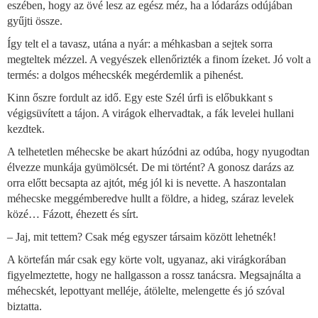
eszében, hogy az övé lesz az egész méz, ha a lódarázs odújában
gyűjti össze.
Így telt el a tavasz, utána a nyár: a méhkasban a sejtek sorra
megteltek mézzel. A vegyészek ellenőrizték a finom ízeket. Jó volt a
termés: a dolgos méhecskék megérdemlik a pihenést.
Kinn őszre fordult az idő. Egy este Szél úrfi is előbukkant s
végigsüvített a tájon. A virágok elhervadtak, a fák levelei hullani
kezdtek.
A telhetetlen méhecske be akart húzódni az odúba, hogy nyugodtan
élvezze munkája gyümölcsét. De mi történt? A gonosz darázs az
orra előtt becsapta az ajtót, még jól ki is nevette. A haszontalan
méhecske meggémberedve hullt a földre, a hideg, száraz levelek
közé… Fázott, éhezett és sírt.
– Jaj, mit tettem? Csak még egyszer társaim között lehetnék!
A körtefán már csak egy körte volt, ugyanaz, aki virágkorában
figyelmeztette, hogy ne hallgasson a rossz tanácsra. Megsajnálta a
méhecskét, lepottyant melléje, átölelte, melengette és jó szóval
biztatta.