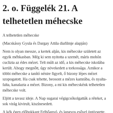
2. o. Függelék 21. A
telhetetlen méhecske
A telhetetlen méhecske
(Macskássy Gyula és Dargay Attila diafilmje alapján)
Nem is olyan messze, a kertek alján, kis méhecske született az
egyik méhkasban. Még ki sem nyitotta a szemét, máris mohón
cuclizta az édes mézet. Telt múlt az idő, a kis méhecske iskolába
került. Ahogy megnőtt, úgy növekedett a torkossága. Amikor a
többi méhecske a tanító nénire figyelt, ő bizony lépes mézet
szopogatott. Ha csak tehette, beosont a mézes kamrába, és nyalta-
falta, kanalazta a mézet. Bizony, a mi kis méhecskénk telhetetlen
méhecske volt.
Eljött a tavasz ideje. A Nap sugarai végigcsókolgatták a réteket, a
sok virág kivirult, kiszínesedett.
A kék égen előbukkant Felhőanyó, és langyos esővel öntözgette,