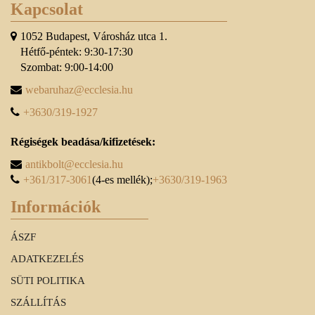
Kapcsolat
1052 Budapest, Városház utca 1.
Hétfő-péntek: 9:30-17:30
Szombat: 9:00-14:00
webaruhaz@ecclesia.hu
+3630/319-1927
Régiségek beadása/kifizetések:
antikbolt@ecclesia.hu
+361/317-3061
(4-es mellék);
+3630/319-1963
Információk
ÁSZF
ADATKEZELÉS
SÜTI POLITIKA
SZÁLLÍTÁS