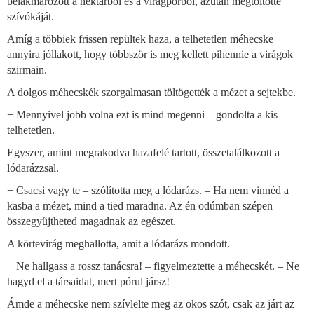
belakmározott a nektárból és a virágporból, azután megtöltötte
szívókáját.
Amíg a többiek frissen repültek haza, a telhetetlen méhecske
annyira jóllakott, hogy többször is meg kellett pihennie a virágok
szirmain.
A dolgos méhecskék szorgalmasan töltögették a mézet a sejtekbe.
− Mennyivel jobb volna ezt is mind megenni – gondolta a kis
telhetetlen.
Egyszer, amint megrakodva hazafelé tartott, összetalálkozott a
lódarázzsal.
− Csacsi vagy te – szólította meg a lódarázs. – Ha nem vinnéd a
kasba a mézet, mind a tied maradna. Az én odúmban szépen
összegyűjtheted magadnak az egészet.
A körtevirág meghallotta, amit a lódarázs mondott.
− Ne hallgass a rossz tanácsra! – figyelmeztette a méhecskét. – Ne
hagyd el a társaidat, mert pórul jársz!
Ámde a méhecske nem szívlelte meg az okos szót, csak az járt az