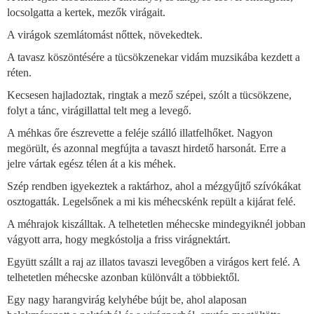
locsolgatta a kertek, mezők virágait.
A virágok szemlátomást nőttek, növekedtek.
A tavasz köszöntésére a tücsökzenekar vidám muzsikába kezdett a
réten.
Kecsesen hajladoztak, ringtak a mező szépei, szólt a tücsökzene,
folyt a tánc, virágillattal telt meg a levegő.
A méhkas őre észrevette a feléje szálló illatfelhőket. Nagyon
megörült, és azonnal megfújta a tavaszt hirdető harsonát. Erre a
jelre vártak egész télen át a kis méhek.
Szép rendben igyekeztek a raktárhoz, ahol a mézgyűjtő szívókákat
osztogatták. Legelsőnek a mi kis méhecskénk repült a kijárat felé.
A méhrajok kiszálltak. A telhetetlen méhecske mindegyiknél jobban
vágyott arra, hogy megkóstolja a friss virágnektárt.
Együtt szállt a raj az illatos tavaszi levegőben a virágos kert felé. A
telhetetlen méhecske azonban különvált a többiektől.
Egy nagy harangvirág kelyhébe bújt be, ahol alaposan