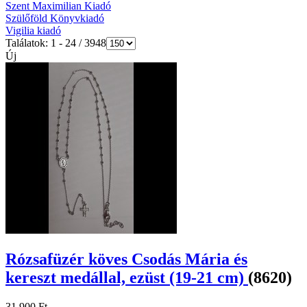
Szent Maximilian Kiadó
Szülőföld Könyvkiadó
Vigilia kiadó
Találatok: 1 - 24 / 3948
Új
Rózsafüzér köves Csodás Mária és
kereszt medállal, ezüst (19-21 cm)
(8620)
31.900 Ft