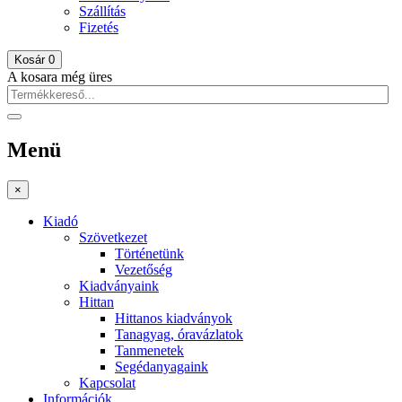
Szállítás
Fizetés
Kosár
0
A kosara még üres
Menü
×
Kiadó
Szövetkezet
Történetünk
Vezetőség
Kiadványaink
Hittan
Hittanos kiadványok
Tanagyag, óravázlatok
Tanmenetek
Segédanyagaink
Kapcsolat
Információk