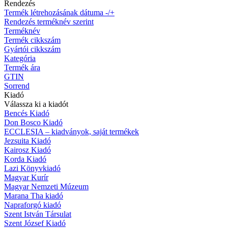
Rendezés
Termék létrehozásának dátuma -/+
Rendezés terméknév szerint
Terméknév
Termék cikkszám
Gyártói cikkszám
Kategória
Termék ára
GTIN
Sorrend
Kiadó
Válassza ki a kiadót
Bencés Kiadó
Don Bosco Kiadó
ECCLESIA – kiadványok, saját termékek
Jezsuita Kiadó
Kairosz Kiadó
Korda Kiadó
Lazi Könyvkiadó
Magyar Kurír
Magyar Nemzeti Múzeum
Marana Tha kiadó
Napraforgó kiadó
Szent István Társulat
Szent József Kiadó