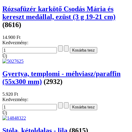
Rózsafüzér karkötő Csodás Mária és
kereszt medállal, ezüst (3 g 19-21 cm)
(8616)
14.900 Ft
Kedvezmény:
Új
Gyertya, templomi - méhviasz/paraffin
(55x300 mm)
(2932)
5.920 Ft
Kedvezmény:
Új
Stóla, kétoldalas - lila
(8615)