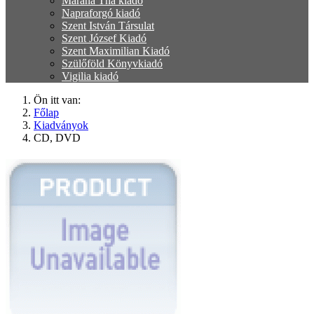
Marana Tha kiadó
Napraforgó kiadó
Szent István Társulat
Szent József Kiadó
Szent Maximilian Kiadó
Szülőföld Könyvkiadó
Vigilia kiadó
Ön itt van:
Főlap
Kiadványok
CD, DVD