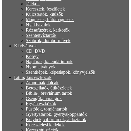
Játékok
Keresztek, feszületek
Kulcstartók, kitűzők
Mágnesek, hűtőmágnesek
Nyakbavalók
Rózsafüzérek, karkötők
Szenteltvíztartók
Szobrok, domborművek
Kiadványok
CD, DVD
Könyv
Naptárak, kalendáriumok
Nyomtatványok
Szentképek, képeslapok, könyvjelzők
Liturgikus eszközök
Ampolnák, tálcák
Betegellátó-, útikészletek
Biblia-, breviárium tartók
Csengők, harangok
Egyéb eszközök
Füstölők, tömjéntartók
Gyertyatartók, gyertyakoppantók
Kelyhek, cibóriumok, áldoztatók
Keresztelési kellékek
Keresztúti stációk