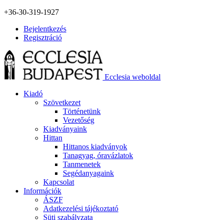
+36-30-319-1927
Bejelentkezés
Regisztráció
Ecclesia weboldal
Kiadó
Szövetkezet
Történetünk
Vezetőség
Kiadványaink
Hittan
Hittanos kiadványok
Tanagyag, óravázlatok
Tanmenetek
Segédanyagaink
Kapcsolat
Információk
ÁSZF
Adatkezelési tájékoztató
Süti szabályzata