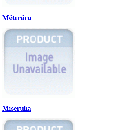
Méteráru
Miseruha