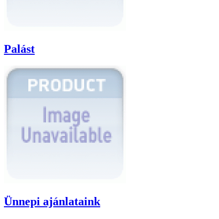
Palást
Ünnepi ajánlataink