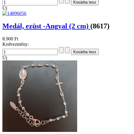
Új
Medál, ezüst -Angyal (2 cm)
(8617)
8.900 Ft
Kedvezmény:
Új