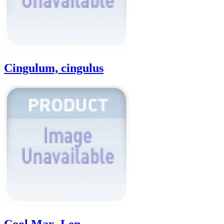
Cingulum, cingulus
Cool Max, Len