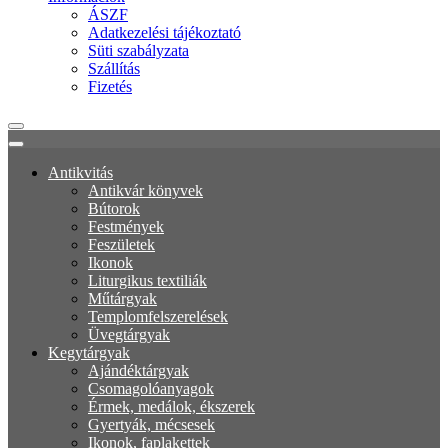
ÁSZF
Adatkezelési tájékoztató
Süti szabályzata
Szállítás
Fizetés
Antikvitás
Antikvár könyvek
Bútorok
Festmények
Feszületek
Ikonok
Liturgikus textiliák
Műtárgyak
Templomfelszerelések
Üvegtárgyak
Kegytárgyak
Ajándéktárgyak
Csomagolóanyagok
Érmek, medálok, ékszerek
Gyertyák, mécsesek
Ikonok, faplakettek