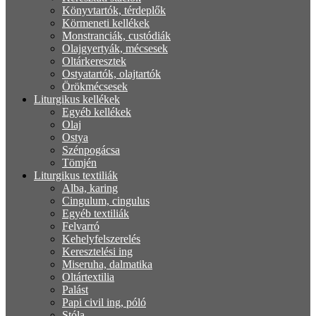
Könyvtartók, térdeplők
Körmeneti kellékek
Monstranciák, custódiák
Olajgyertyák, mécsesek
Oltárkeresztek
Ostyatartók, olajtartók
Örökmécsesek
Liturgikus kellékek
Egyéb kellékek
Olaj
Ostya
Szénpogácsa
Tömjén
Liturgikus textiliák
Alba, karing
Cingulum, cingulus
Egyéb textiliák
Felvarró
Kehelyfelszerelés
Keresztelési ing
Miseruha, dalmatika
Oltártextilia
Palást
Papi civil ing, póló
Stóla