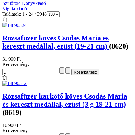
Szülőföld Könyvkiadó
Vigilia kiadó
Találatok: 1 - 24 / 3948
Új
Rózsafüzér köves Csodás Mária és
kereszt medállal, ezüst (19-21 cm)
(8620)
31.900 Ft
Kedvezmény:
Új
Rózsafüzér karkötő köves Csodás Mária
és kereszt medállal, ezüst (3 g 19-21 cm)
(8619)
16.900 Ft
Kedvezmény: