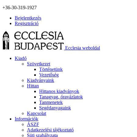
+36-30-319-1927
Bejelentkezés
Regisztráció
Ecclesia weboldal
Kiadó
Szövetkezet
Történetünk
Vezetőség
Kiadványaink
Hittan
Hittanos kiadványok
Tanagyag, óravázlatok
Tanmenetek
Segédanyagaink
Kapcsolat
Információk
ÁSZF
Adatkezelési tájékoztató
Süti szabályzata