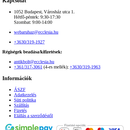
Kapcsolat
1052 Budapest, Városház utca 1.
Hétfő-péntek: 9:30-17:30
Szombat: 9:00-14:00
webaruhaz@ecclesia.hu
+3630/319-1927
Régiségek beadása/kifizetések:
antikbolt@ecclesia.hu
+361/317-3061
(4-es mellék);
+3630/319-1963
Információk
ÁSZF
Adatkezelés
Süti politika
Szállítás
Fizetés
Elállás a szerződéstől