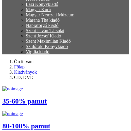
Lazi Könyvkiadó
Magyar Kurír
Magyar Nemzeti Múzeum
Marana Tha kiadó
Napraforgó kiadó
Szent István Társulat
Szent József Kiadó
Szent Maximilian Kiadó
Szülőföld Könyvkiadó
Vigilia kiadó
Ön itt van:
Főlap
Kiadványok
CD, DVD
35-60% pamut
80-100% pamut