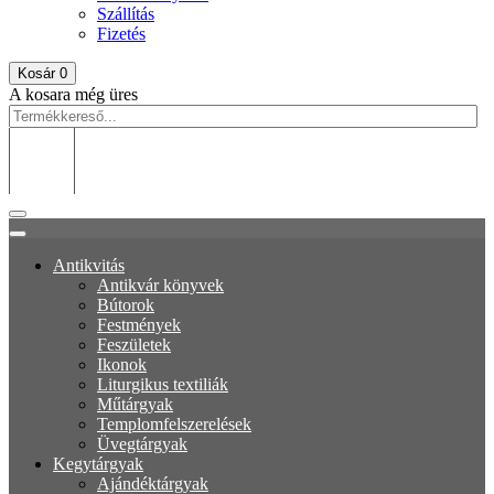
Szállítás
Fizetés
Kosár
0
A kosara még üres
Antikvitás
Antikvár könyvek
Bútorok
Festmények
Feszületek
Ikonok
Liturgikus textiliák
Műtárgyak
Templomfelszerelések
Üvegtárgyak
Kegytárgyak
Ajándéktárgyak