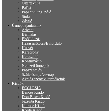
Oltártextilia
Palást
Papi civil ing, póló
Stóla
Zászló
Ünnepi ajánlataink
Advent
Bérmálás
Elsőáldozás
Házasságkötés/Évforduló
Húsvét
Karácsony
Keresztelő
Konfirmáció
Nemzeti ünnepek
Papszentelés
Születésnap/Névnap
Akciós szentévi termékeink
Kiadók
ECCLESIA
Bencés Kiadó
Don Bosco Kiadó
Jezsuita Kiadó
Kairosz Kiadó
Korda Kiadó