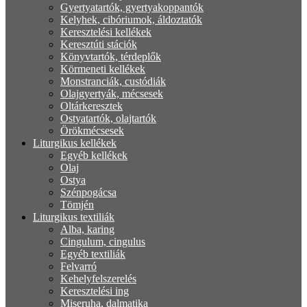
Gyertyatartók, gyertyakoppantók
Kelyhek, cibóriumok, áldoztatók
Keresztelési kellékek
Keresztúti stációk
Könyvtartók, térdeplők
Körmeneti kellékek
Monstranciák, custódiák
Olajgyertyák, mécsesek
Oltárkeresztek
Ostyatartók, olajtartók
Örökmécsesek
Liturgikus kellékek
Egyéb kellékek
Olaj
Ostya
Szénpogácsa
Tömjén
Liturgikus textiliák
Alba, karing
Cingulum, cingulus
Egyéb textiliák
Felvarró
Kehelyfelszerelés
Keresztelési ing
Miseruha, dalmatika