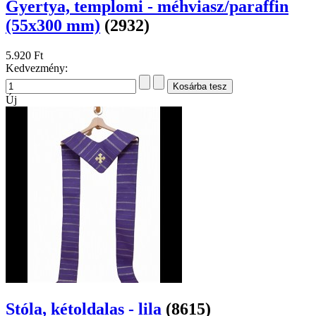
Gyertya, templomi - méhviasz/paraffin
(55x300 mm)
(2932)
5.920 Ft
Kedvezmény:
Új
Stóla, kétoldalas - lila
(8615)