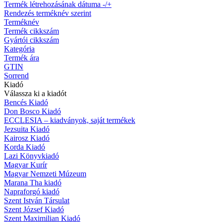
Termék létrehozásának dátuma -/+
Rendezés terméknév szerint
Terméknév
Termék cikkszám
Gyártói cikkszám
Kategória
Termék ára
GTIN
Sorrend
Kiadó
Válassza ki a kiadót
Bencés Kiadó
Don Bosco Kiadó
ECCLESIA – kiadványok, saját termékek
Jezsuita Kiadó
Kairosz Kiadó
Korda Kiadó
Lazi Könyvkiadó
Magyar Kurír
Magyar Nemzeti Múzeum
Marana Tha kiadó
Napraforgó kiadó
Szent István Társulat
Szent József Kiadó
Szent Maximilian Kiadó