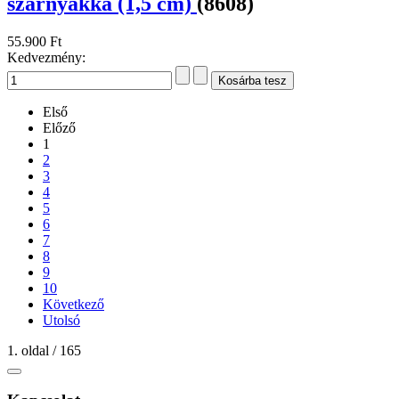
szárnyakka (1,5 cm)
(8608)
55.900 Ft
Kedvezmény:
Első
Előző
1
2
3
4
5
6
7
8
9
10
Következő
Utolsó
1. oldal / 165