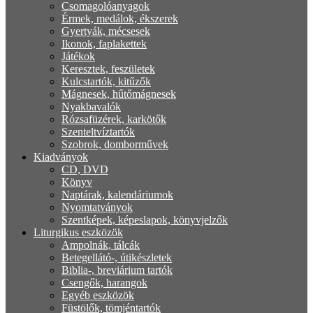
Csomagolóanyagok
Érmek, medálok, ékszerek
Gyertyák, mécsesek
Ikonok, faplakettek
Játékok
Keresztek, feszületek
Kulcstartók, kitűzők
Mágnesek, hűtőmágnesek
Nyakbavalók
Rózsafüzérek, karkötők
Szenteltvíztartók
Szobrok, domborművek
Kiadványok
CD, DVD
Könyv
Naptárak, kalendáriumok
Nyomtatványok
Szentképek, képeslapok, könyvjelzők
Liturgikus eszközök
Ampolnák, tálcák
Betegellátó-, útikészletek
Biblia-, breviárium tartók
Csengők, harangok
Egyéb eszközök
Füstölők, tömjéntartók