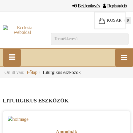
Bejelentkezés
Regisztráció
KOSÁR
0
Ön itt van:
Főlap
Liturgikus eszközök
LITURGIKUS ESZKÖZÖK
Ampolnák