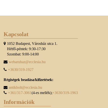
Kapcsolat
1052 Budapest, Városház utca 1.
Hétfő-péntek: 9:30-17:30
Szombat: 9:00-14:00
webaruhaz@ecclesia.hu
+3630/319-1927
Régiségek beadása/kifizetések:
antikbolt@ecclesia.hu
+361/317-3061
(4-es mellék);
+3630/319-1963
Információk