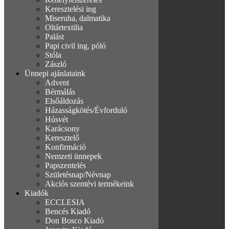
Keresztelési ing
Miseruha, dalmatika
Oltártextilia
Palást
Papi civil ing, póló
Stóla
Zászló
Ünnepi ajánlataink
Advent
Bérmálás
Elsőáldozás
Házasságkötés/Évforduló
Húsvét
Karácsony
Keresztelő
Konfirmáció
Nemzeti ünnepek
Papszentelés
Születésnap/Névnap
Akciós szentévi termékeink
Kiadók
ECCLESIA
Bencés Kiadó
Don Bosco Kiadó