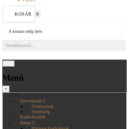
KOSÁR
0
A kosara még üres
Menü
×
KIADÓ
Szövetkezet
Történetünk
Vezetőség
Kiadványaink
Hittan
Hittanos kiadványok