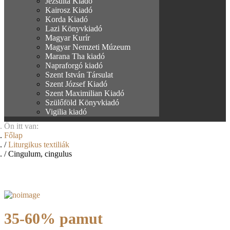
Jezsuita Kiadó
Kairosz Kiadó
Korda Kiadó
Lazi Könyvkiadó
Magyar Kurír
Magyar Nemzeti Múzeum
Marana Tha kiadó
Napraforgó kiadó
Szent István Társulat
Szent József Kiadó
Szent Maximilian Kiadó
Szülőföld Könyvkiadó
Vigilia kiadó
Ön itt van:
Főlap
Liturgikus textiliák
Cingulum, cingulus
35-60% pamut