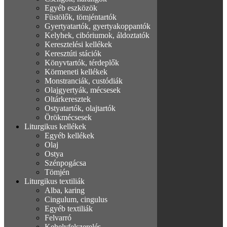
Egyéb eszközök
Füstölők, tömjéntartók
Gyertyatartók, gyertyakoppantók
Kelyhek, cibóriumok, áldoztatók
Keresztelési kellékek
Keresztúti stációk
Könyvtartók, térdeplők
Körmeneti kellékek
Monstranciák, custódiák
Olajgyertyák, mécsesek
Oltárkeresztek
Ostyatartók, olajtartók
Örökmécsesek
Liturgikus kellékek
Egyéb kellékek
Olaj
Ostya
Szénpogácsa
Tömjén
Liturgikus textiliák
Alba, karing
Cingulum, cingulus
Egyéb textiliák
Felvarró
Kehelyfelszerelés