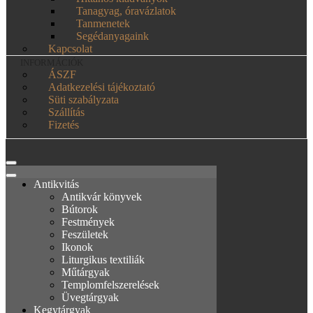
Tanagyag, óravázlatok
Tanmenetek
Segédanyagaink
Kapcsolat
INFORMÁCIÓK
ÁSZF
Adatkezelési tájékoztató
Süti szabályzata
Szállítás
Fizetés
Antikvitás
Antikvár könyvek
Bútorok
Festmények
Feszületek
Ikonok
Liturgikus textiliák
Műtárgyak
Templomfelszerelések
Üvegtárgyak
Kegytárgyak