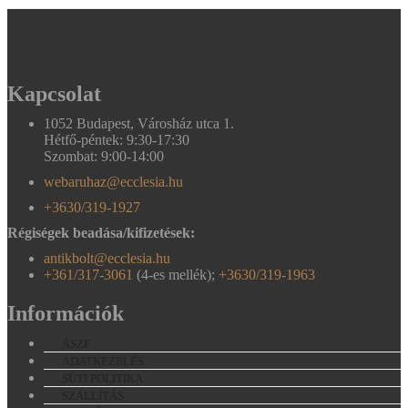
Kapcsolat
1052 Budapest, Városház utca 1.
Hétfő-péntek: 9:30-17:30
Szombat: 9:00-14:00
webaruhaz@ecclesia.hu
+3630/319-1927
Régiségek beadása/kifizetések:
antikbolt@ecclesia.hu
+361/317-3061
(4-es mellék);
+3630/319-1963
Információk
ÁSZF
ADATKEZELÉS
SÜTI POLITIKA
SZÁLLÍTÁS