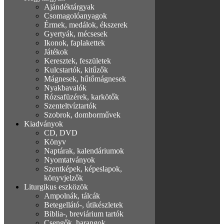
Ajándéktárgyak
Csomagolóanyagok
Érmek, medálok, ékszerek
Gyertyák, mécsesek
Ikonok, faplakettek
Játékok
Keresztek, feszületek
Kulcstartók, kitűzők
Mágnesek, hűtőmágnesek
Nyakbavalók
Rózsafüzérek, karkötők
Szenteltvíztartók
Szobrok, domborművek
Kiadványok
CD, DVD
Könyv
Naptárak, kalendáriumok
Nyomtatványok
Szentképek, képeslapok,
könyvjelzők
Liturgikus eszközök
Ampolnák, tálcák
Betegellátó-, útikészletek
Biblia-, breviárium tartók
Csengők, harangok