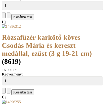
Új
Rózsafüzér karkötő köves
Csodás Mária és kereszt
medállal, ezüst (3 g 19-21 cm)
(8619)
16.900 Ft
Kedvezmény:
Új