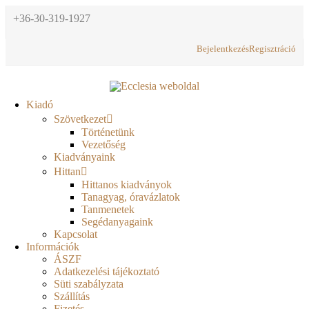
+36-30-319-1927
Bejelentkezés
Regisztráció
Kiadó
Szövetkezet
Történetünk
Vezetőség
Kiadványaink
Hittan
Hittanos kiadványok
Tanagyag, óravázlatok
Tanmenetek
Segédanyagaink
Kapcsolat
Információk
ÁSZF
Adatkezelési tájékoztató
Süti szabályzata
Szállítás
Fizetés