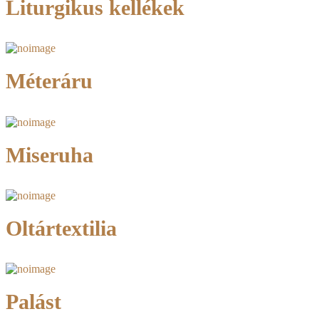
Liturgikus kellékek
Méteráru
Miseruha
Oltártextilia
Palást