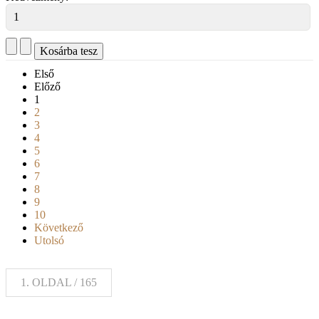
Első
Előző
1
2
3
4
5
6
7
8
9
10
Következő
Utolsó
1. OLDAL / 165