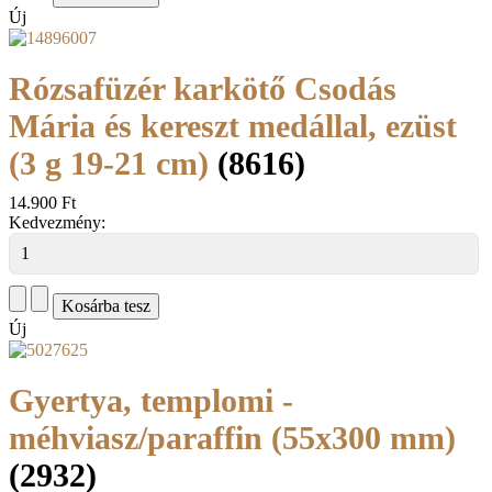
Új
Rózsafüzér karkötő Csodás
Mária és kereszt medállal, ezüst
(3 g 19-21 cm)
(8616)
14.900 Ft
Kedvezmény:
Új
Gyertya, templomi -
méhviasz/paraffin (55x300 mm)
(2932)