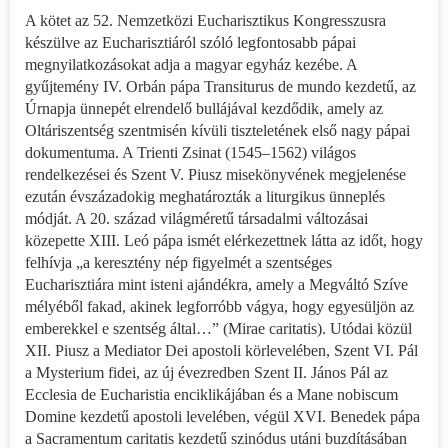
A kötet az 52. Nemzetközi Eucharisztikus Kongresszusra
készülve az Eucharisztiáról szóló legfontosabb pápai
megnyilatkozásokat adja a magyar egyház kezébe. A
gyűjtemény IV. Orbán pápa Transiturus de mundo kezdetű, az
Úrnapja ünnepét elrendelő bullájával kezdődik, amely az
Oltáriszentség szentmisén kívüli tiszteletének első nagy pápai
dokumentuma. A Trienti Zsinat (1545–1562) világos
rendelkezései és Szent V. Piusz misekönyvének megjelenése
ezután évszázadokig meghatározták a liturgikus ünneplés
módját. A 20. század világméretű társadalmi változásai
közepette XIII. Leó pápa ismét elérkezettnek látta az időt, hogy
felhívja „a keresztény nép figyelmét a szentséges
Eucharisztiára mint isteni ajándékra, amely a Megváltó Szíve
mélyéből fakad, akinek legforróbb vágya, hogy egyesüljön az
emberekkel e szentség által…” (Mirae caritatis). Utódai közül
XII. Piusz a Mediator Dei apostoli körlevelében, Szent VI. Pál
a Mysterium fidei, az új évezredben Szent II. János Pál az
Ecclesia de Eucharistia enciklikájában és a Mane nobiscum
Domine kezdetű apostoli levelében, végül XVI. Benedek pápa
a Sacramentum caritatis kezdetű szinódus utáni buzdításában