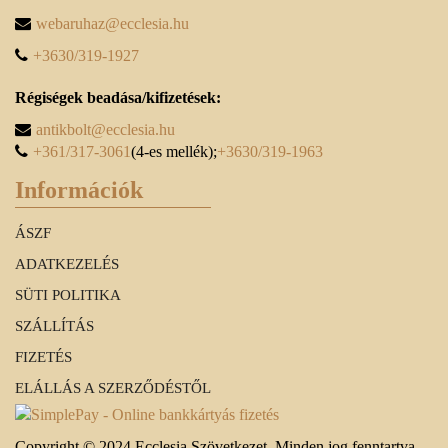
webaruhaz@ecclesia.hu
+3630/319-1927
Régiségek beadása/kifizetések:
antikbolt@ecclesia.hu
+361/317-3061
(4-es mellék);
+3630/319-1963
Információk
ÁSZF
ADATKEZELÉS
SÜTI POLITIKA
SZÁLLÍTÁS
FIZETÉS
ELÁLLÁS A SZERZŐDÉSTŐL
Copyright © 2024 Ecclesia Szövetkezet, Minden jog fenntartva.