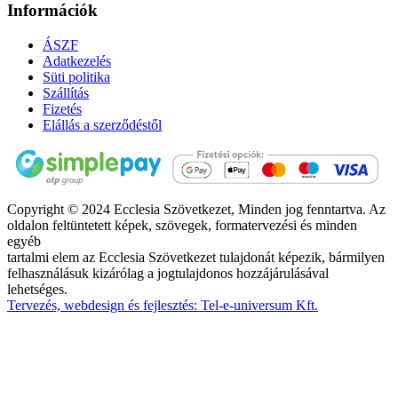
Információk
ÁSZF
Adatkezelés
Süti politika
Szállítás
Fizetés
Elállás a szerződéstől
Copyright © 2024 Ecclesia Szövetkezet, Minden jog fenntartva. Az
oldalon feltüntetett képek, szövegek, formatervezési és minden
egyéb
tartalmi elem az Ecclesia Szövetkezet tulajdonát képezik, bármilyen
felhasználásuk kizárólag a jogtulajdonos hozzájárulásával
lehetséges.
Tervezés, webdesign és fejlesztés: Tel-e-universum Kft.