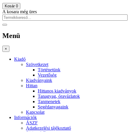
Kosár
0
A kosara még üres
Menü
×
Kiadó
Szövetkezet
Történetünk
Vezetőség
Kiadványaink
Hittan
Hittanos kiadványok
Tanagyag, óravázlatok
Tanmenetek
Segédanyagaink
Kapcsolat
Információk
ÁSZF
Adatkezelési tájékoztató