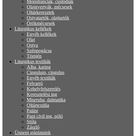
Monstranciák, custódiák
Olajgyertyák, mécsesek
Oltárkeresztek
Ostyatartók, olajtartók
Örökmécsesek
Liturgikus kellékek
Egyéb kellékek
Olaj
Ostya
Szénpogácsa
Tömjén
Liturgikus textiliák
Alba, karing
Cingulum, cingulus
Egyéb textiliák
Felvarró
Kehelyfelszerelés
Keresztelési ing
Miseruha, dalmatika
Oltártextilia
Palást
Papi civil ing, póló
Stóla
Zászló
Ünnepi ajánlataink