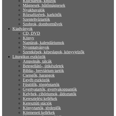
Kulcstartók, kitűzők
Mágnesek, hűtőmágnesek
Nyakbavalók
Rózsafüzérek, karkötők
Szenteltvíztartók
Szobrok, domborművek
Kiadványok
CD, DVD
Könyv
Naptárak, kalendáriumok
Nyomtatványok
Szentképek, képeslapok, könyvjelzők
Liturgikus eszközök
Ampolnák, tálcák
Betegellátó-, útikészletek
Biblia-, breviárium tartók
Csengők, harangok
Egyéb eszközök
Füstölők, tömjéntartók
Gyertyatartók, gyertyakoppantók
Kelyhek, cibóriumok, áldoztatók
Keresztelési kellékek
Keresztúti stációk
Könyvtartók, térdeplők
Körmeneti kellékek