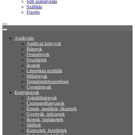
Süti szabályzata
Szállítás
Fizetés
Antikvitás
Antikvár könyvek
Bútorok
Festmények
Feszületek
Ikonok
Liturgikus textiliák
Műtárgyak
Templomfelszerelések
Üvegtárgyak
Kegytárgyak
Ajándéktárgyak
Csomagolóanyagok
Érmek, medálok, ékszerek
Gyertyák, mécsesek
Ikonok, faplakettek
Játékok
Keresztek, feszületek