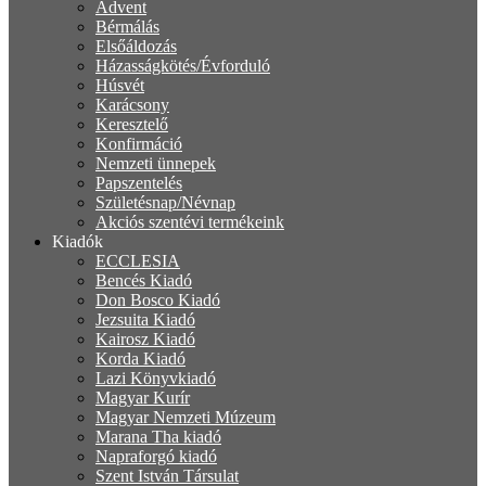
Advent
Bérmálás
Elsőáldozás
Házasságkötés/Évforduló
Húsvét
Karácsony
Keresztelő
Konfirmáció
Nemzeti ünnepek
Papszentelés
Születésnap/Névnap
Akciós szentévi termékeink
Kiadók
ECCLESIA
Bencés Kiadó
Don Bosco Kiadó
Jezsuita Kiadó
Kairosz Kiadó
Korda Kiadó
Lazi Könyvkiadó
Magyar Kurír
Magyar Nemzeti Múzeum
Marana Tha kiadó
Napraforgó kiadó
Szent István Társulat