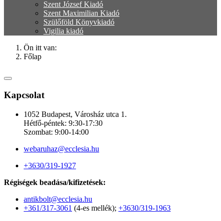
Szent József Kiadó
Szent Maximilian Kiadó
Szülőföld Könyvkiadó
Vigilia kiadó
Ön itt van:
Főlap
Kapcsolat
1052 Budapest, Városház utca 1.
Hétfő-péntek: 9:30-17:30
Szombat: 9:00-14:00
webaruhaz@ecclesia.hu
+3630/319-1927
Régiségek beadása/kifizetések:
antikbolt@ecclesia.hu
+361/317-3061
(4-es mellék);
+3630/319-1963