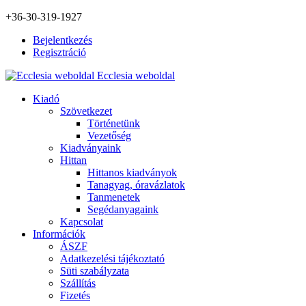
+36-30-319-1927
Bejelentkezés
Regisztráció
Ecclesia weboldal
Kiadó
Szövetkezet
Történetünk
Vezetőség
Kiadványaink
Hittan
Hittanos kiadványok
Tanagyag, óravázlatok
Tanmenetek
Segédanyagaink
Kapcsolat
Információk
ÁSZF
Adatkezelési tájékoztató
Süti szabályzata
Szállítás
Fizetés