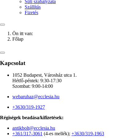
Süti szabályzata
Szállítás
Fizetés
Ön itt van:
Főlap
Kapcsolat
1052 Budapest, Városház utca 1.
Hétfő-péntek: 9:30-17:30
Szombat: 9:00-14:00
webaruhaz@ecclesia.hu
+3630/319-1927
Régiségek beadása/kifizetések:
antikbolt@ecclesia.hu
+361/317-3061
(4-es mellék);
+3630/319-1963