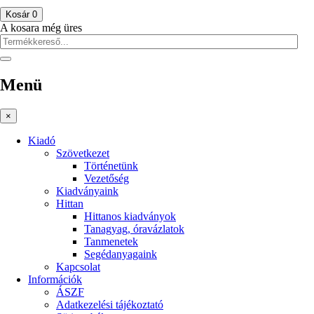
Kosár
0
A kosara még üres
Menü
×
Kiadó
Szövetkezet
Történetünk
Vezetőség
Kiadványaink
Hittan
Hittanos kiadványok
Tanagyag, óravázlatok
Tanmenetek
Segédanyagaink
Kapcsolat
Információk
ÁSZF
Adatkezelési tájékoztató