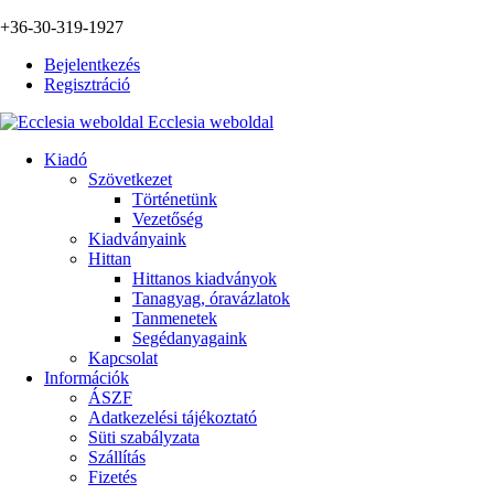
+36-30-319-1927
Bejelentkezés
Regisztráció
Ecclesia weboldal
Kiadó
Szövetkezet
Történetünk
Vezetőség
Kiadványaink
Hittan
Hittanos kiadványok
Tanagyag, óravázlatok
Tanmenetek
Segédanyagaink
Kapcsolat
Információk
ÁSZF
Adatkezelési tájékoztató
Süti szabályzata
Szállítás
Fizetés