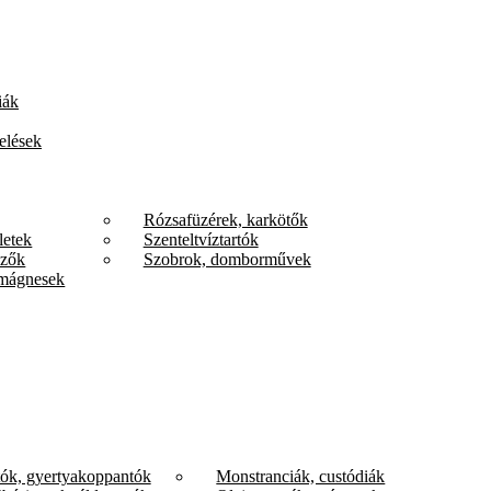
iák
elések
Rózsafüzérek, karkötők
letek
Szenteltvíztartók
űzők
Szobrok, domborművek
mágnesek
tók, gyertyakoppantók
Monstranciák, custódiák