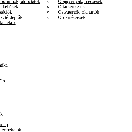
ibóriumok, áldoztatók
Olajgyertyák, mécsesek
i kellékek
Oltárkeresztek
stációk
Ostyatartók, olajtartók
k, térdeplők
Örökmécsesek
kellékek
tika
óló
ek
vnap
 termékeink