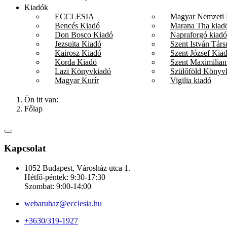
Kiadók
ECCLESIA
Magyar Nemzeti
Bencés Kiadó
Marana Tha kiad
Don Bosco Kiadó
Napraforgó kiadó
Jezsuita Kiadó
Szent István Társ
Kairosz Kiadó
Szent József Kia
Korda Kiadó
Szent Maximilian
Lazi Könyvkiadó
Szülőföld Könyv
Magyar Kurír
Vigilia kiadó
Ön itt van:
Főlap
Kapcsolat
1052 Budapest, Városház utca 1.
Hétfő-péntek: 9:30-17:30
Szombat: 9:00-14:00
webaruhaz@ecclesia.hu
+3630/319-1927