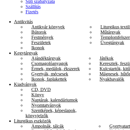
Süti szabályzata
Szállítás
Fizetés
Antikvitás
Antikvár könyvek
Liturgikus textil
Bútorok
Műtárgyak
Festmények
Templomfelszer
Feszületek
Üvegtárgyak
Ikonok
Kegytárgyak
Ajándéktárgyak
Játékok
Csomagolóanyagok
Keresztek, feszü
Érmek, medálok, ékszerek
Kulcstartók, kit
Gyertyák, mécsesek
Mágnesek, hűtő
Ikonok, faplakettek
Nyakbavalók
Kiadványok
CD, DVD
Könyv
Naptárak, kalendáriumok
Nyomtatványok
Szentképek, képeslapok,
könyvjelzők
Liturgikus eszközök
Ampolnák, tálcák
Gyertyatar