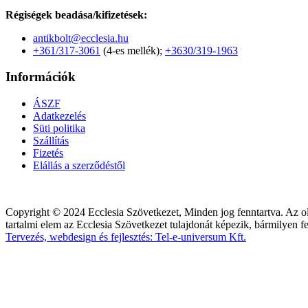
Régiségek beadása/kifizetések:
antikbolt@ecclesia.hu
+361/317-3061
(4-es mellék);
+3630/319-1963
Információk
ÁSZF
Adatkezelés
Süti politika
Szállítás
Fizetés
Elállás a szerződéstől
Copyright © 2024 Ecclesia Szövetkezet, Minden jog fenntartva. Az ol
tartalmi elem az Ecclesia Szövetkezet tulajdonát képezik, bármilyen f
Tervezés, webdesign és fejlesztés: Tel-e-universum Kft.