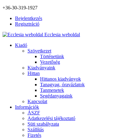
+36-30-319-1927
Bejelentkezés
Regisztráció
Ecclesia weboldal
Kiadó
Szövetkezet
Történetünk
Vezetőség
Kiadványaink
Hittan
Hittanos kiadványok
Tanagyag, óravázlatok
Tanmenetek
Segédanyagaink
Kapcsolat
Információk
ÁSZF
Adatkezelési tájékoztató
Süti szabályzata
Szállítás
Fizetés