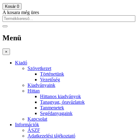
Kosár
0
A kosara még üres
Menü
×
Kiadó
Szövetkezet
Történetünk
Vezetőség
Kiadványaink
Hittan
Hittanos kiadványok
Tanagyag, óravázlatok
Tanmenetek
Segédanyagaink
Kapcsolat
Információk
ÁSZF
Adatkezelési tájékoztató