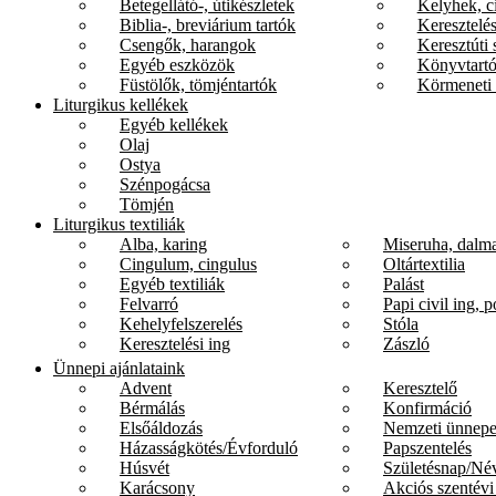
Betegellátó-, útikészletek
Kelyhek, c
Biblia-, breviárium tartók
Keresztelés
Csengők, harangok
Keresztúti 
Egyéb eszközök
Könyvtartó
Füstölők, tömjéntartók
Körmeneti 
Liturgikus kellékek
Egyéb kellékek
Olaj
Ostya
Szénpogácsa
Tömjén
Liturgikus textiliák
Alba, karing
Miseruha, dalma
Cingulum, cingulus
Oltártextilia
Egyéb textiliák
Palást
Felvarró
Papi civil ing, p
Kehelyfelszerelés
Stóla
Keresztelési ing
Zászló
Ünnepi ajánlataink
Advent
Keresztelő
Bérmálás
Konfirmáció
Elsőáldozás
Nemzeti ünnep
Házasságkötés/Évforduló
Papszentelés
Húsvét
Születésnap/Né
Karácsony
Akciós szentévi