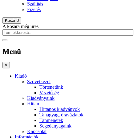
Szállítás
Fizetés
Kosár
0
A kosara még üres
Menü
×
Kiadó
Szövetkezet
Történetünk
Vezetőség
Kiadványaink
Hittan
Hittanos kiadványok
Tanagyag, óravázlatok
Tanmenetek
Segédanyagaink
Kapcsolat
Információk