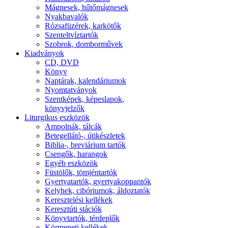
Mágnesek, hűtőmágnesek
Nyakbavalók
Rózsafüzérek, karkötők
Szenteltvíztartók
Szobrok, domborművek
Kiadványok
CD, DVD
Könyv
Naptárak, kalendáriumok
Nyomtatványok
Szentképek, képeslapok,
könyvjelzők
Liturgikus eszközök
Ampolnák, tálcák
Betegellátó-, útikészletek
Biblia-, breviárium tartók
Csengők, harangok
Egyéb eszközök
Füstölők, tömjéntartók
Gyertyatartók, gyertyakoppantók
Kelyhek, cibóriumok, áldoztatók
Keresztelési kellékek
Keresztúti stációk
Könyvtartók, térdeplők
Körmeneti kellékek