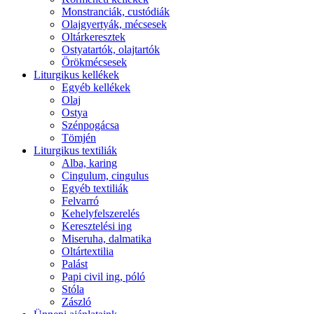
Monstranciák, custódiák
Olajgyertyák, mécsesek
Oltárkeresztek
Ostyatartók, olajtartók
Örökmécsesek
Liturgikus kellékek
Egyéb kellékek
Olaj
Ostya
Szénpogácsa
Tömjén
Liturgikus textiliák
Alba, karing
Cingulum, cingulus
Egyéb textiliák
Felvarró
Kehelyfelszerelés
Keresztelési ing
Miseruha, dalmatika
Oltártextilia
Palást
Papi civil ing, póló
Stóla
Zászló