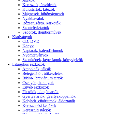
Játékok
Keresztek, feszületek
Kulcstartók, kitűzők
Mágnesek, hűtőmágnesek
Nyakbavalók
Rózsafüzérek, karkötők
Szenteltvíztartók
Szobrok, domborművek
Kiadványok
CD, DVD
Könyv
Naptárak, kalendáriumok
Nyomtatványok
Szentképek, képeslapok, könyvjelzők
Liturgikus eszközök
Ampolnák, tálcák
Betegellátó-, útikészletek
Biblia-, breviárium tartók
Csengők, harangok
Egyéb eszközök
Füstölők, tömjéntartók
Gyertyatartók, gyertyakoppantók
Kelyhek, cibóriumok, áldoztatók
Keresztelési kellékek
Keresztúti stációk