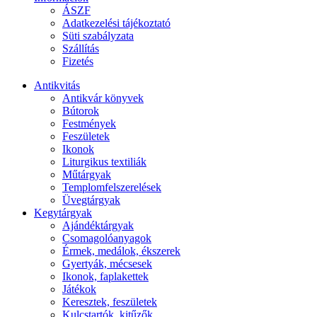
ÁSZF
Adatkezelési tájékoztató
Süti szabályzata
Szállítás
Fizetés
Antikvitás
Antikvár könyvek
Bútorok
Festmények
Feszületek
Ikonok
Liturgikus textiliák
Műtárgyak
Templomfelszerelések
Üvegtárgyak
Kegytárgyak
Ajándéktárgyak
Csomagolóanyagok
Érmek, medálok, ékszerek
Gyertyák, mécsesek
Ikonok, faplakettek
Játékok
Keresztek, feszületek
Kulcstartók, kitűzők