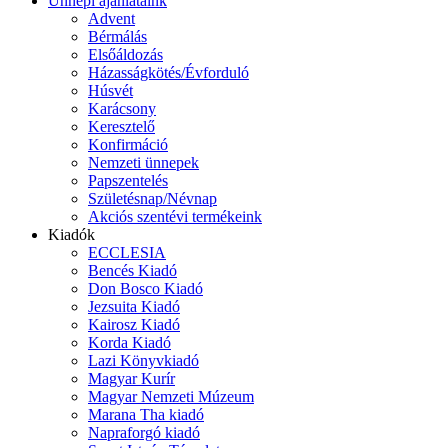
Ünnepi ajánlataink
Advent
Bérmálás
Elsőáldozás
Házasságkötés/Évforduló
Húsvét
Karácsony
Keresztelő
Konfirmáció
Nemzeti ünnepek
Papszentelés
Születésnap/Névnap
Akciós szentévi termékeink
Kiadók
ECCLESIA
Bencés Kiadó
Don Bosco Kiadó
Jezsuita Kiadó
Kairosz Kiadó
Korda Kiadó
Lazi Könyvkiadó
Magyar Kurír
Magyar Nemzeti Múzeum
Marana Tha kiadó
Napraforgó kiadó