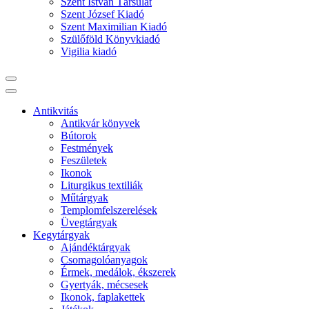
Szent István Társulat
Szent József Kiadó
Szent Maximilian Kiadó
Szülőföld Könyvkiadó
Vigilia kiadó
Antikvitás
Antikvár könyvek
Bútorok
Festmények
Feszületek
Ikonok
Liturgikus textiliák
Műtárgyak
Templomfelszerelések
Üvegtárgyak
Kegytárgyak
Ajándéktárgyak
Csomagolóanyagok
Érmek, medálok, ékszerek
Gyertyák, mécsesek
Ikonok, faplakettek