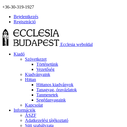
+36-30-319-1927
Bejelentkezés
Regisztráció
Ecclesia weboldal
Kiadó
Szövetkezet
Történetünk
Vezetőség
Kiadványaink
Hittan
Hittanos kiadványok
Tanagyag, óravázlatok
Tanmenetek
Segédanyagaink
Kapcsolat
Információk
ÁSZF
Adatkezelési tájékoztató
Süti szabályzata