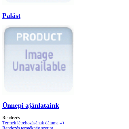
Palást
Ünnepi ajánlataink
Rendezés
Termék létrehozásának dátuma -/+
Rendezés terméknév szerint