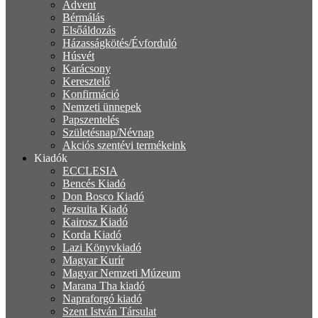
Advent
Bérmálás
Elsőáldozás
Házasságkötés/Évforduló
Húsvét
Karácsony
Keresztelő
Konfirmáció
Nemzeti ünnepek
Papszentelés
Születésnap/Névnap
Akciós szentévi termékeink
Kiadók
ECCLESIA
Bencés Kiadó
Don Bosco Kiadó
Jezsuita Kiadó
Kairosz Kiadó
Korda Kiadó
Lazi Könyvkiadó
Magyar Kurír
Magyar Nemzeti Múzeum
Marana Tha kiadó
Napraforgó kiadó
Szent István Társulat