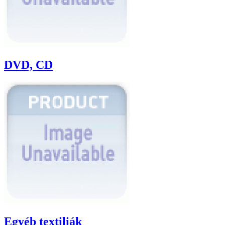
DVD, CD
Egyéb textiliák