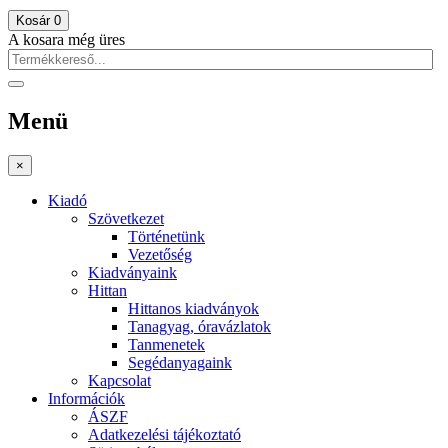
Kosár
0
A kosara még üres
Menü
×
Kiadó
Szövetkezet
Történetünk
Vezetőség
Kiadványaink
Hittan
Hittanos kiadványok
Tanagyag, óravázlatok
Tanmenetek
Segédanyagaink
Kapcsolat
Információk
ÁSZF
Adatkezelési tájékoztató