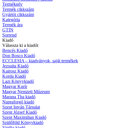
Terméknév
Termék cikkszám
Gyártói cikkszám
Kategória
Termék ára
GTIN
Sorrend
Kiadó
Válassza ki a kiadót
Bencés Kiadó
Don Bosco Kiadó
ECCLESIA – kiadványok, saját termékek
Jezsuita Kiadó
Kairosz Kiadó
Korda Kiadó
Lazi Könyvkiadó
Magyar Kurír
Magyar Nemzeti Múzeum
Marana Tha kiadó
Napraforgó kiadó
Szent István Társulat
Szent József Kiadó
Szent Maximilian Kiadó
Szülőföld Könyvkiadó
Vigilia kiadó