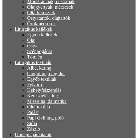
Monstranciák, custódiák
Olajgyertyák, mécsesek
Oltárkeresztek
Ostyatartók, olajtartók
Örökmécsesek
Liturgikus kellékek
Egyéb kellékek
Olaj
Ostya
Szénpogácsa
Tömjén
Liturgikus textiliák
Alba, karing
Cingulum, cingulus
Egyéb textiliák
Felvarró
Kehelyfelszerelés
Keresztelési ing
Miseruha, dalmatika
Oltártextilia
Palást
Papi civil ing, póló
Stóla
Zászló
Ünnepi ajánlataink