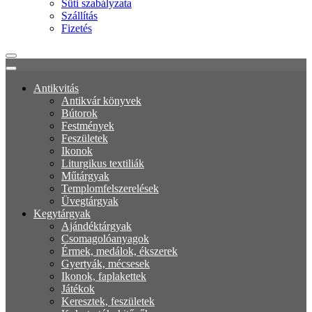
Süti szabályzata
Szállítás
Fizetés
Antikvitás
Antikvár könyvek
Bútorok
Festmények
Feszületek
Ikonok
Liturgikus textiliák
Műtárgyak
Templomfelszerelések
Üvegtárgyak
Kegytárgyak
Ajándéktárgyak
Csomagolóanyagok
Érmek, medálok, ékszerek
Gyertyák, mécsesek
Ikonok, faplakettek
Játékok
Keresztek, feszületek