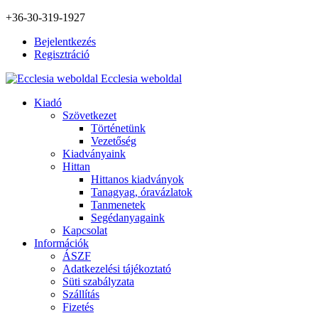
+36-30-319-1927
Bejelentkezés
Regisztráció
Ecclesia weboldal
Kiadó
Szövetkezet
Történetünk
Vezetőség
Kiadványaink
Hittan
Hittanos kiadványok
Tanagyag, óravázlatok
Tanmenetek
Segédanyagaink
Kapcsolat
Információk
ÁSZF
Adatkezelési tájékoztató
Süti szabályzata
Szállítás
Fizetés