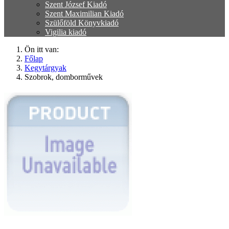
Szent József Kiadó
Szent Maximilian Kiadó
Szülőföld Könyvkiadó
Vigilia kiadó
Ön itt van:
Főlap
Kegytárgyak
Szobrok, domborművek