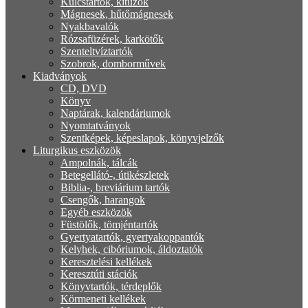
Kulcstartók, kitűzők
Mágnesek, hűtőmágnesek
Nyakbavalók
Rózsafüzérek, karkötők
Szenteltvíztartók
Szobrok, domborművek
Kiadványok
CD, DVD
Könyv
Naptárak, kalendáriumok
Nyomtatványok
Szentképek, képeslapok, könyvjelzők
Liturgikus eszközök
Ampolnák, tálcák
Betegellátó-, útikészletek
Biblia-, breviárium tartók
Csengők, harangok
Egyéb eszközök
Füstölők, tömjéntartók
Gyertyatartók, gyertyakoppantók
Kelyhek, cibóriumok, áldoztatók
Keresztelési kellékek
Keresztúti stációk
Könyvtartók, térdeplők
Körmeneti kellékek