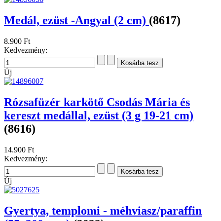
Medál, ezüst -Angyal (2 cm)
(8617)
8.900 Ft
Kedvezmény:
Új
Rózsafüzér karkötő Csodás Mária és
kereszt medállal, ezüst (3 g 19-21 cm)
(8616)
14.900 Ft
Kedvezmény:
Új
Gyertya, templomi - méhviasz/paraffin