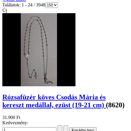
Találatok: 1 - 24 / 3948
Új
Rózsafüzér köves Csodás Mária és
kereszt medállal, ezüst (19-21 cm)
(8620)
31.900 Ft
Kedvezmény: