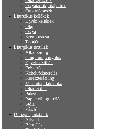
Oltárkeresztek
Ostyatartók, olajtartók
Örökmécsesek
Liturgikus kellékek
Egyéb kellékek
Olaj
Ostya
Szénpogácsa
Tömjén
Liturgikus textiliák
Alba, karing
Cingulum, cingulus
Egyéb textiliák
Felvarró
Kehelyfelszerelés
Keresztelési ing
Miseruha, dalmatika
Oltártextilia
Palást
Papi civil ing, póló
Stóla
Zászló
Ünnepi ajánlataink
Advent
Bérmálás