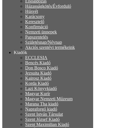
Elsőáldozás
Házasságkötés/Évforduló
Húsvét
Karácsony
Keresztelő
Konfirmáció
Nemzeti ünnepek
Papszentelés
Születésnap/Névnap
Akciós szentévi termékeink
Kiadók
ECCLESIA
Bencés Kiadó
Don Bosco Kiadó
Jezsuita Kiadó
Kairosz Kiadó
Korda Kiadó
Lazi Könyvkiadó
Magyar Kurír
Magyar Nemzeti Múzeum
Marana Tha kiadó
Napraforgó kiadó
Szent István Társulat
Szent József Kiadó
Szent Maximilian Kiadó