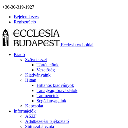
+36-30-319-1927
Bejelentkezés
Regisztráció
Ecclesia weboldal
Kiadó
Szövetkezet
Történetünk
Vezetőség
Kiadványaink
Hittan
Hittanos kiadványok
Tanagyag, óravázlatok
Tanmenetek
Segédanyagaink
Kapcsolat
Információk
ÁSZF
Adatkezelési tájékoztató
Süti szabályzata