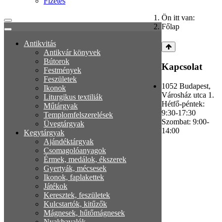
Fizetés
Ön itt van:
Főlap
Antikvitás
Antikvár könyvek
Bútorok
Kapcsolat
Festmények
Feszületek
1052 Budapest,
Ikonok
Városház utca 1.
Liturgikus textiliák
Hétfő-péntek:
Műtárgyak
9:30-17:30
Templomfelszerelések
Szombat: 9:00-
Üvegtárgyak
14:00
Kegytárgyak
Ajándéktárgyak
Csomagolóanyagok
Érmek, medálok, ékszerek
Gyertyák, mécsesek
Ikonok, faplakettek
Játékok
Keresztek, feszületek
Kulcstartók, kitűzők
Mágnesek, hűtőmágnesek
Nyakbavalók