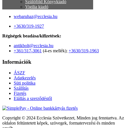
Szülőföld Könyvkiadó
Vigilia kiadó
webaruhaz@ecclesia.hu
+3630/319-1927
Régiségek beadása/kifizetések:
antikbolt@ecclesia.hu
+361/317-3061
(4-es mellék);
+3630/319-1963
Információk
ÁSZF
Adatkezelés
Süti politika
Szállítás
Fizetés
Elállás a szerződéstől
Copyright © 2024 Ecclesia Szövetkezet, Minden jog fenntartva. Az
oldalon feltüntetett képek, szövegek, formatervezési és minden