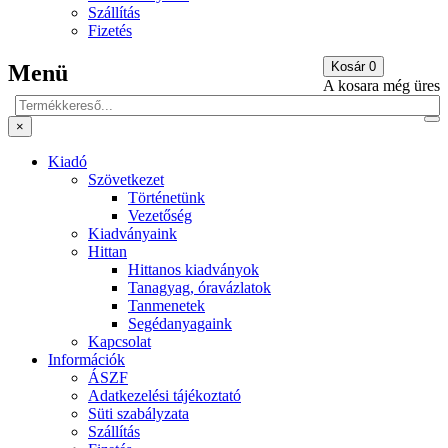
Szállítás
Fizetés
Kosár
0
Menü
A kosara még üres
×
Kiadó
Szövetkezet
Történetünk
Vezetőség
Kiadványaink
Hittan
Hittanos kiadványok
Tanagyag, óravázlatok
Tanmenetek
Segédanyagaink
Kapcsolat
Információk
ÁSZF
Adatkezelési tájékoztató
Süti szabályzata
Szállítás