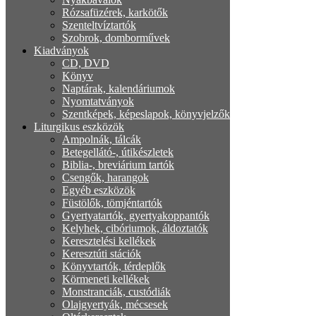
Rózsafüzérek, karkötők
Szenteltvíztartók
Szobrok, domborművek
Kiadványok
CD, DVD
Könyv
Naptárak, kalendáriumok
Nyomtatványok
Szentképek, képeslapok, könyvjelzők
Liturgikus eszközök
Ampolnák, tálcák
Betegellátó-, útikészletek
Biblia-, breviárium tartók
Csengők, harangok
Egyéb eszközök
Füstölők, tömjéntartók
Gyertyatartók, gyertyakoppantók
Kelyhek, cibóriumok, áldoztatók
Keresztelési kellékek
Keresztúti stációk
Könyvtartók, térdeplők
Körmeneti kellékek
Monstranciák, custódiák
Olajgyertyák, mécsesek