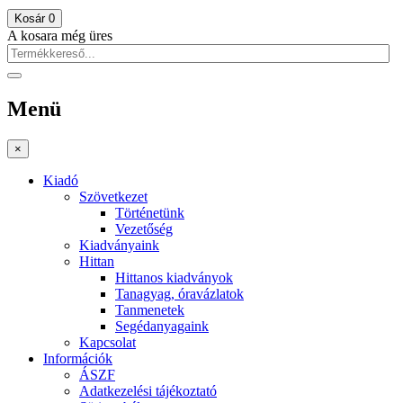
Kosár
0
A kosara még üres
Menü
×
Kiadó
Szövetkezet
Történetünk
Vezetőség
Kiadványaink
Hittan
Hittanos kiadványok
Tanagyag, óravázlatok
Tanmenetek
Segédanyagaink
Kapcsolat
Információk
ÁSZF
Adatkezelési tájékoztató