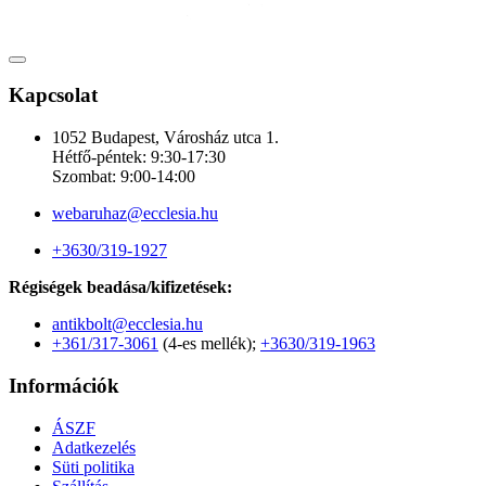
Kapcsolat
1052 Budapest, Városház utca 1.
Hétfő-péntek: 9:30-17:30
Szombat: 9:00-14:00
webaruhaz@ecclesia.hu
+3630/319-1927
Régiségek beadása/kifizetések:
antikbolt@ecclesia.hu
+361/317-3061
(4-es mellék);
+3630/319-1963
Információk
ÁSZF
Adatkezelés
Süti politika