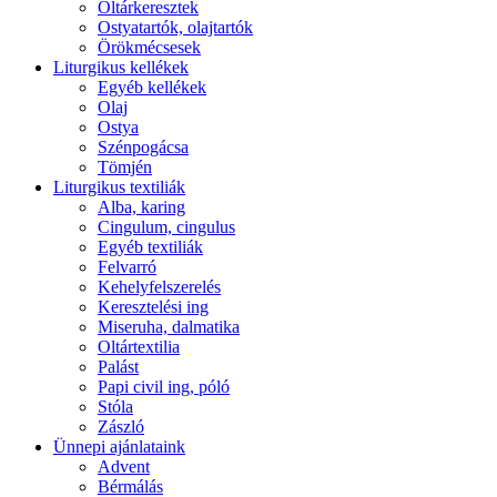
Oltárkeresztek
Ostyatartók, olajtartók
Örökmécsesek
Liturgikus kellékek
Egyéb kellékek
Olaj
Ostya
Szénpogácsa
Tömjén
Liturgikus textiliák
Alba, karing
Cingulum, cingulus
Egyéb textiliák
Felvarró
Kehelyfelszerelés
Keresztelési ing
Miseruha, dalmatika
Oltártextilia
Palást
Papi civil ing, póló
Stóla
Zászló
Ünnepi ajánlataink
Advent
Bérmálás