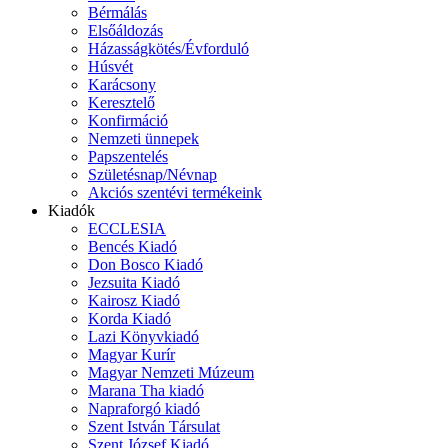
Bérmálás
Elsőáldozás
Házasságkötés/Évforduló
Húsvét
Karácsony
Keresztelő
Konfirmáció
Nemzeti ünnepek
Papszentelés
Születésnap/Névnap
Akciós szentévi termékeink
Kiadók
ECCLESIA
Bencés Kiadó
Don Bosco Kiadó
Jezsuita Kiadó
Kairosz Kiadó
Korda Kiadó
Lazi Könyvkiadó
Magyar Kurír
Magyar Nemzeti Múzeum
Marana Tha kiadó
Napraforgó kiadó
Szent István Társulat
Szent József Kiadó