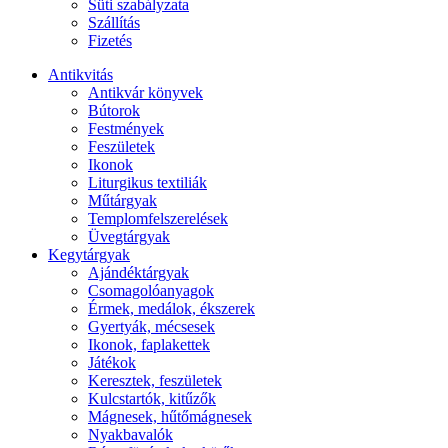
Süti szabályzata
Szállítás
Fizetés
Antikvitás
Antikvár könyvek
Bútorok
Festmények
Feszületek
Ikonok
Liturgikus textiliák
Műtárgyak
Templomfelszerelések
Üvegtárgyak
Kegytárgyak
Ajándéktárgyak
Csomagolóanyagok
Érmek, medálok, ékszerek
Gyertyák, mécsesek
Ikonok, faplakettek
Játékok
Keresztek, feszületek
Kulcstartók, kitűzők
Mágnesek, hűtőmágnesek
Nyakbavalók