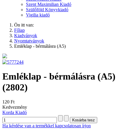
Szent Maximilian Kiadó
Szülőföld Könyvkiadó
Vigilia kiadó
Ön itt van:
Főlap
Kiadványok
Nyomtatványok
Emléklap - bérmálásra (A5)
Emléklap - bérmálásra (A5)
(2802)
120 Ft
Kedvezmény
Korda Kiadó
Ha kérdése van a termékkel kapcsolatosan írjon