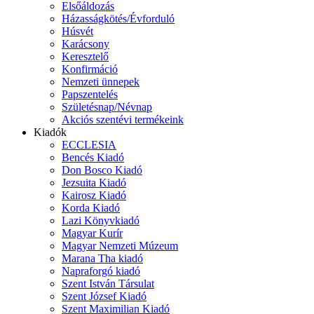
Elsőáldozás
Házasságkötés/Évforduló
Húsvét
Karácsony
Keresztelő
Konfirmáció
Nemzeti ünnepek
Papszentelés
Születésnap/Névnap
Akciós szentévi termékeink
Kiadók
ECCLESIA
Bencés Kiadó
Don Bosco Kiadó
Jezsuita Kiadó
Kairosz Kiadó
Korda Kiadó
Lazi Könyvkiadó
Magyar Kurír
Magyar Nemzeti Múzeum
Marana Tha kiadó
Napraforgó kiadó
Szent István Társulat
Szent József Kiadó
Szent Maximilian Kiadó