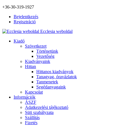
+36-30-319-1927
Bejelentkezés
Regisztráció
Ecclesia weboldal
Kiadó
Szövetkezet
Történetünk
Vezetőség
Kiadványaink
Hittan
Hittanos kiadványok
Tanagyag, óravázlatok
Tanmenetek
Segédanyagaink
Kapcsolat
Információk
ÁSZF
Adatkezelési tájékoztató
Süti szabályzata
Szállítás
Fizetés