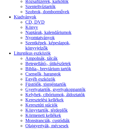
Rózsafüzérek, karkötők
Szenteltvíztartók
Szobrok, domborművek
Kiadványok
CD, DVD
Könyv
Naptárak, kalendáriumok
Nyomtatványok
Szentképek, képeslapok,
könyvjelzők
Liturgikus eszközök
Ampolnák, tálcák
Betegellátó-, útikészletek
Biblia-, breviárium tartók
Csengők, harangok
Egyéb eszközök
Füstölők, tömjéntartók
Gyertyatartók, gyertyakoppantók
Kelyhek, cibóriumok, áldoztatók
Keresztelési kellékek
Keresztúti stációk
Könyvtartók, térdeplők
Körmeneti kellékek
Monstranciák, custódiák
Olajgyertyák, mécsesek