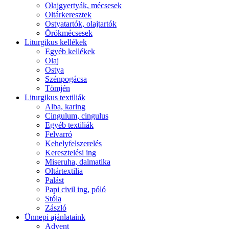
Olajgyertyák, mécsesek
Oltárkeresztek
Ostyatartók, olajtartók
Örökmécsesek
Liturgikus kellékek
Egyéb kellékek
Olaj
Ostya
Szénpogácsa
Tömjén
Liturgikus textiliák
Alba, karing
Cingulum, cingulus
Egyéb textiliák
Felvarró
Kehelyfelszerelés
Keresztelési ing
Miseruha, dalmatika
Oltártextilia
Palást
Papi civil ing, póló
Stóla
Zászló
Ünnepi ajánlataink
Advent