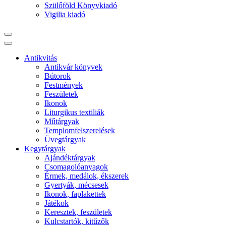
Szülőföld Könyvkiadó
Vigilia kiadó
Antikvitás
Antikvár könyvek
Bútorok
Festmények
Feszületek
Ikonok
Liturgikus textiliák
Műtárgyak
Templomfelszerelések
Üvegtárgyak
Kegytárgyak
Ajándéktárgyak
Csomagolóanyagok
Érmek, medálok, ékszerek
Gyertyák, mécsesek
Ikonok, faplakettek
Játékok
Keresztek, feszületek
Kulcstartók, kitűzők