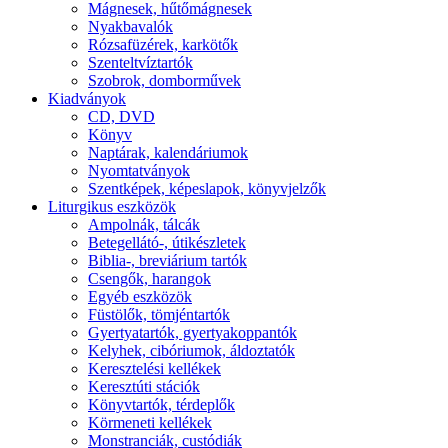
Mágnesek, hűtőmágnesek
Nyakbavalók
Rózsafüzérek, karkötők
Szenteltvíztartók
Szobrok, domborművek
Kiadványok
CD, DVD
Könyv
Naptárak, kalendáriumok
Nyomtatványok
Szentképek, képeslapok, könyvjelzők
Liturgikus eszközök
Ampolnák, tálcák
Betegellátó-, útikészletek
Biblia-, breviárium tartók
Csengők, harangok
Egyéb eszközök
Füstölők, tömjéntartók
Gyertyatartók, gyertyakoppantók
Kelyhek, cibóriumok, áldoztatók
Keresztelési kellékek
Keresztúti stációk
Könyvtartók, térdeplők
Körmeneti kellékek
Monstranciák, custódiák