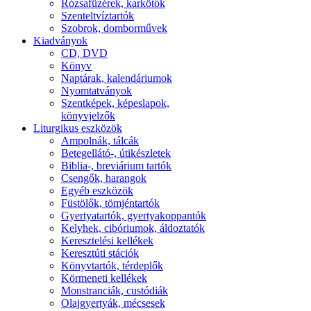
Rózsafüzérek, karkötők
Szenteltvíztartók
Szobrok, domborművek
Kiadványok
CD, DVD
Könyv
Naptárak, kalendáriumok
Nyomtatványok
Szentképek, képeslapok,
könyvjelzők
Liturgikus eszközök
Ampolnák, tálcák
Betegellátó-, útikészletek
Biblia-, breviárium tartók
Csengők, harangok
Egyéb eszközök
Füstölők, tömjéntartók
Gyertyatartók, gyertyakoppantók
Kelyhek, cibóriumok, áldoztatók
Keresztelési kellékek
Keresztúti stációk
Könyvtartók, térdeplők
Körmeneti kellékek
Monstranciák, custódiák
Olajgyertyák, mécsesek