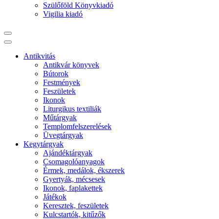
Szülőföld Könyvkiadó
Vigilia kiadó
Antikvitás
Antikvár könyvek
Bútorok
Festmények
Feszületek
Ikonok
Liturgikus textiliák
Műtárgyak
Templomfelszerelések
Üvegtárgyak
Kegytárgyak
Ajándéktárgyak
Csomagolóanyagok
Érmek, medálok, ékszerek
Gyertyák, mécsesek
Ikonok, faplakettek
Játékok
Keresztek, feszületek
Kulcstartók, kitűzők