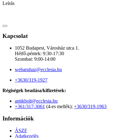
Leírás
Kapcsolat
1052 Budapest, Városház utca 1.
Hétfő-péntek: 9:30-17:30
Szombat: 9:00-14:00
webaruhaz@ecclesia.hu
+3630/319-1927
Régiségek beadása/kifizetések:
antikbolt@ecclesia.hu
+361/317-3061
(4-es mellék);
+3630/319-1963
Információk
ÁSZF
Adatkezelés