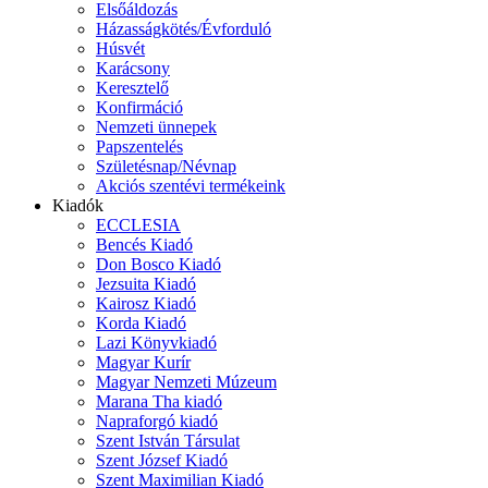
Elsőáldozás
Házasságkötés/Évforduló
Húsvét
Karácsony
Keresztelő
Konfirmáció
Nemzeti ünnepek
Papszentelés
Születésnap/Névnap
Akciós szentévi termékeink
Kiadók
ECCLESIA
Bencés Kiadó
Don Bosco Kiadó
Jezsuita Kiadó
Kairosz Kiadó
Korda Kiadó
Lazi Könyvkiadó
Magyar Kurír
Magyar Nemzeti Múzeum
Marana Tha kiadó
Napraforgó kiadó
Szent István Társulat
Szent József Kiadó
Szent Maximilian Kiadó