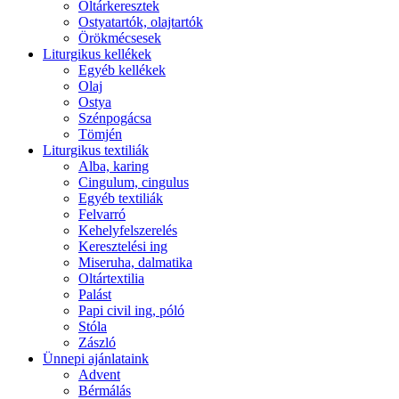
Oltárkeresztek
Ostyatartók, olajtartók
Örökmécsesek
Liturgikus kellékek
Egyéb kellékek
Olaj
Ostya
Szénpogácsa
Tömjén
Liturgikus textiliák
Alba, karing
Cingulum, cingulus
Egyéb textiliák
Felvarró
Kehelyfelszerelés
Keresztelési ing
Miseruha, dalmatika
Oltártextilia
Palást
Papi civil ing, póló
Stóla
Zászló
Ünnepi ajánlataink
Advent
Bérmálás