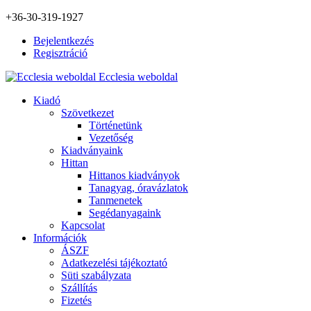
+36-30-319-1927
Bejelentkezés
Regisztráció
Ecclesia weboldal
Kiadó
Szövetkezet
Történetünk
Vezetőség
Kiadványaink
Hittan
Hittanos kiadványok
Tanagyag, óravázlatok
Tanmenetek
Segédanyagaink
Kapcsolat
Információk
ÁSZF
Adatkezelési tájékoztató
Süti szabályzata
Szállítás
Fizetés