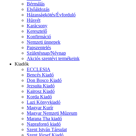
Bérmálás
Elsőáldozás
Házasságkötés/Évforduló
Húsvét
Karácsony
Keresztelő
Konfirmáció
Nemzeti ünnepek
Papszentelés
Születésnap/Névnap
Akciós szentévi termékeink
Kiadók
ECCLESIA
Bencés Kiadó
Don Bosco Kiadó
Jezsuita Kiadó
Kairosz Kiadó
Korda Kiadó
Lazi Könyvkiadó
Magyar Kurír
Magyar Nemzeti Múzeum
Marana Tha kiadó
Napraforgó kiadó
Szent István Társulat
Szent József Kiadó