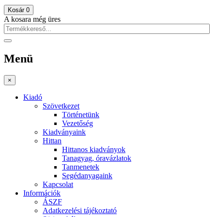
Kosár
0
A kosara még üres
Menü
×
Kiadó
Szövetkezet
Történetünk
Vezetőség
Kiadványaink
Hittan
Hittanos kiadványok
Tanagyag, óravázlatok
Tanmenetek
Segédanyagaink
Kapcsolat
Információk
ÁSZF
Adatkezelési tájékoztató