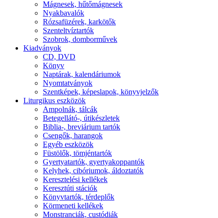
Mágnesek, hűtőmágnesek
Nyakbavalók
Rózsafüzérek, karkötők
Szenteltvíztartók
Szobrok, domborművek
Kiadványok
CD, DVD
Könyv
Naptárak, kalendáriumok
Nyomtatványok
Szentképek, képeslapok, könyvjelzők
Liturgikus eszközök
Ampolnák, tálcák
Betegellátó-, útikészletek
Biblia-, breviárium tartók
Csengők, harangok
Egyéb eszközök
Füstölők, tömjéntartók
Gyertyatartók, gyertyakoppantók
Kelyhek, cibóriumok, áldoztatók
Keresztelési kellékek
Keresztúti stációk
Könyvtartók, térdeplők
Körmeneti kellékek
Monstranciák, custódiák