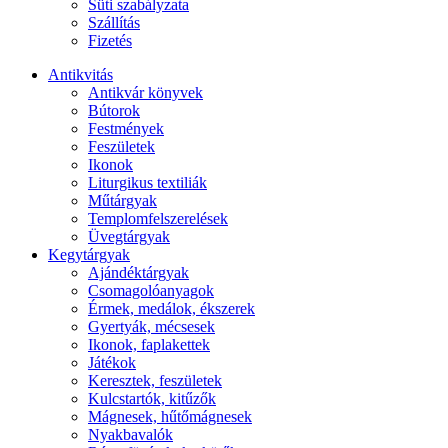
Süti szabályzata
Szállítás
Fizetés
Antikvitás
Antikvár könyvek
Bútorok
Festmények
Feszületek
Ikonok
Liturgikus textiliák
Műtárgyak
Templomfelszerelések
Üvegtárgyak
Kegytárgyak
Ajándéktárgyak
Csomagolóanyagok
Érmek, medálok, ékszerek
Gyertyák, mécsesek
Ikonok, faplakettek
Játékok
Keresztek, feszületek
Kulcstartók, kitűzők
Mágnesek, hűtőmágnesek
Nyakbavalók