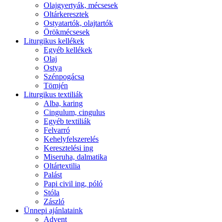
Olajgyertyák, mécsesek
Oltárkeresztek
Ostyatartók, olajtartók
Örökmécsesek
Liturgikus kellékek
Egyéb kellékek
Olaj
Ostya
Szénpogácsa
Tömjén
Liturgikus textiliák
Alba, karing
Cingulum, cingulus
Egyéb textiliák
Felvarró
Kehelyfelszerelés
Keresztelési ing
Miseruha, dalmatika
Oltártextilia
Palást
Papi civil ing, póló
Stóla
Zászló
Ünnepi ajánlataink
Advent