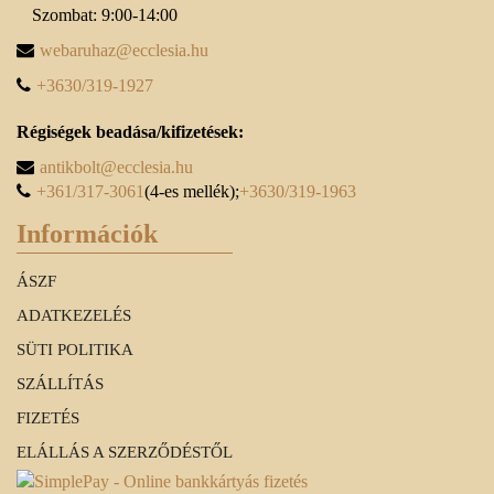
Szombat: 9:00-14:00
webaruhaz@ecclesia.hu
+3630/319-1927
Régiségek beadása/kifizetések:
antikbolt@ecclesia.hu
+361/317-3061
(4-es mellék);
+3630/319-1963
Információk
ÁSZF
ADATKEZELÉS
SÜTI POLITIKA
SZÁLLÍTÁS
FIZETÉS
ELÁLLÁS A SZERZŐDÉSTŐL