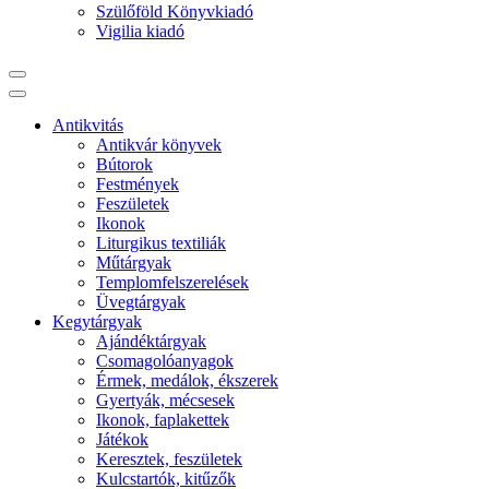
Szülőföld Könyvkiadó
Vigilia kiadó
Antikvitás
Antikvár könyvek
Bútorok
Festmények
Feszületek
Ikonok
Liturgikus textiliák
Műtárgyak
Templomfelszerelések
Üvegtárgyak
Kegytárgyak
Ajándéktárgyak
Csomagolóanyagok
Érmek, medálok, ékszerek
Gyertyák, mécsesek
Ikonok, faplakettek
Játékok
Keresztek, feszületek
Kulcstartók, kitűzők