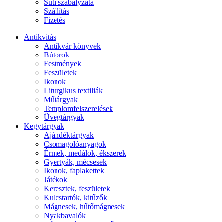
Süti szabályzata
Szállítás
Fizetés
Antikvitás
Antikvár könyvek
Bútorok
Festmények
Feszületek
Ikonok
Liturgikus textiliák
Műtárgyak
Templomfelszerelések
Üvegtárgyak
Kegytárgyak
Ajándéktárgyak
Csomagolóanyagok
Érmek, medálok, ékszerek
Gyertyák, mécsesek
Ikonok, faplakettek
Játékok
Keresztek, feszületek
Kulcstartók, kitűzők
Mágnesek, hűtőmágnesek
Nyakbavalók