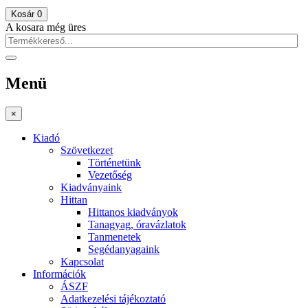
Kosár
0
A kosara még üres
Menü
×
Kiadó
Szövetkezet
Történetünk
Vezetőség
Kiadványaink
Hittan
Hittanos kiadványok
Tanagyag, óravázlatok
Tanmenetek
Segédanyagaink
Kapcsolat
Információk
ÁSZF
Adatkezelési tájékoztató