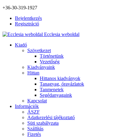
+36-30-319-1927
Bejelentkezés
Regisztráció
Ecclesia weboldal
Kiadó
Szövetkezet
Történetünk
Vezetőség
Kiadványaink
Hittan
Hittanos kiadványok
Tanagyag, óravázlatok
Tanmenetek
Segédanyagaink
Kapcsolat
Információk
ÁSZF
Adatkezelési tájékoztató
Süti szabályzata
Szállítás
Fizetés