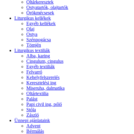
Oltárkeresztek
Ostyatartók, olajtartók
Örökmécsesek
Liturgikus kellékek
Egyéb kellékek
Olaj
Ostya
Szénpogácsa
Tömjén
Liturgikus textiliák
Alba, karing
Cingulum, cingulus
Egyéb textiliák
Felvarró
Kehelyfelszerelés
Keresztelési ing
Miseruha, dalmatika
Oltártextilia
Palást
Papi civil ing, póló
Stóla
Zászló
Ünnepi ajánlataink
Advent
Bérmálás