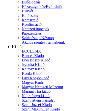
Elsőáldozás
Házasságkötés/Évforduló
Húsvét
Karácsony
Keresztelő
Konfirmáció
Nemzeti ünnepek
Papszentelés
Születésnap/Névnap
Akciós szentévi termékeink
Kiadók
ECCLESIA
Bencés Kiadó
Don Bosco Kiadó
Jezsuita Kiadó
Kairosz Kiadó
Korda Kiadó
Lazi Könyvkiadó
Magyar Kurír
Magyar Nemzeti Múzeum
Marana Tha kiadó
Napraforgó kiadó
Szent István Társulat
Szent József Kiadó
Szent Maximilian Kiadó