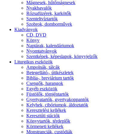
Mágnesek, hűtőmágnesek
Nyakbavalók
Rózsafüzérek, karkötők
Szenteltvíztartók
Szobrok, domborművek
Kiadványok
CD, DVD
Könyv
Naptárak, kalendáriumok
Nyomtatványok
Szentképek, képeslapok, könyvjelzők
Liturgikus eszközök
Ampolnák, tálcák
Betegellátó-, útikészletek
Biblia-, breviárium tartók
Csengők, harangok
Egyéb eszközök
Füstölők, tömjéntartók
Gyertyatartók, gyertyakoppantók
Kelyhek, cibóriumok, áldoztatók
Keresztelési kellékek
Keresztúti stációk
Könyvtartók, térdeplők
Körmeneti kellékek
Monstranciák, custódiák