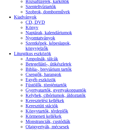
Rózsafüzérek, karkötők
Szenteltvíztartók
Szobrok, domborművek
Kiadványok
CD, DVD
Könyv
Naptárak, kalendáriumok
Nyomtatványok
Szentképek, képeslapok,
könyvjelzők
Liturgikus eszközök
Ampolnák, tálcák
Betegellátó-, útikészletek
Biblia-, breviárium tartók
Csengők, harangok
Egyéb eszközök
Füstölők, tömjéntartók
Gyertyatartók, gyertyakoppantók
Kelyhek, cibóriumok, áldoztatók
Keresztelési kellékek
Keresztúti stációk
Könyvtartók, térdeplők
Körmeneti kellékek
Monstranciák, custódiák
Olajgyertyák, mécsesek