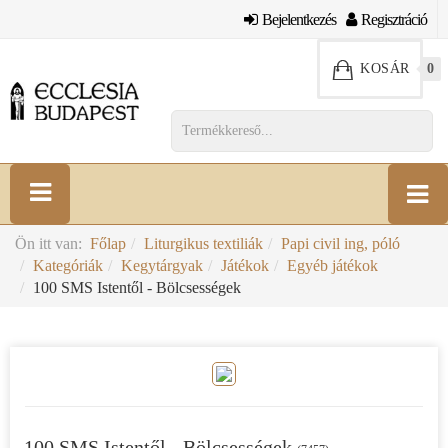
Bejelentkezés
Regisztráció
KOSÁR
0
Ön itt van:
Főlap
Liturgikus textiliák
Papi civil ing, póló
Kategóriák
Kegytárgyak
Játékok
Egyéb játékok
100 SMS Istentől - Bölcsességek
100 SMS Istentől - Bölcsességek