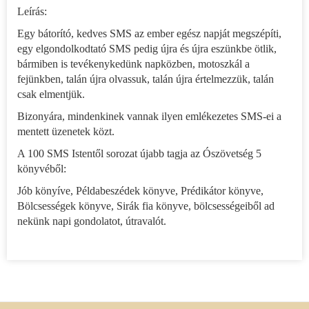
Leírás:
Egy bátorító, kedves SMS az ember egész napját megszépíti,
egy elgondolkodtató SMS pedig újra és újra eszünkbe ötlik,
bármiben is tevékenykedünk napközben, motoszkál a
fejünkben, talán újra olvassuk, talán újra értelmezzük, talán
csak elmentjük.
Bizonyára, mindenkinek vannak ilyen emlékezetes SMS-ei a
mentett üzenetek közt.
A 100 SMS Istentől sorozat újabb tagja az Ószövetség 5
könyvéből:
Jób könyíve, Példabeszédek könyve, Prédikátor könyve,
Bölcsességek könyve, Sirák fia könyve, bölcsességeiből ad
nekünk napi gondolatot, útravalót.