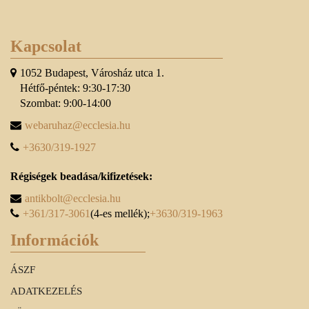
Kapcsolat
1052 Budapest, Városház utca 1.
Hétfő-péntek: 9:30-17:30
Szombat: 9:00-14:00
webaruhaz@ecclesia.hu
+3630/319-1927
Régiségek beadása/kifizetések:
antikbolt@ecclesia.hu
+361/317-3061
(4-es mellék);
+3630/319-1963
Információk
ÁSZF
ADATKEZELÉS