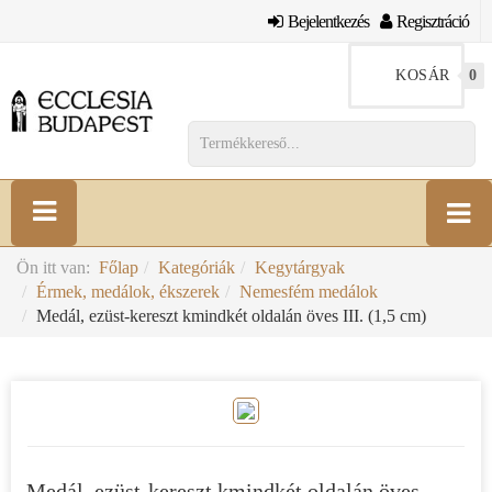
Bejelentkezés
Regisztráció
KOSÁR
0
Ön itt van:
Főlap
Kategóriák
Kegytárgyak
Érmek, medálok, ékszerek
Nemesfém medálok
Medál, ezüst-kereszt kmindkét oldalán öves III. (1,5 cm)
Medál, ezüst-kereszt kmindkét oldalán öves