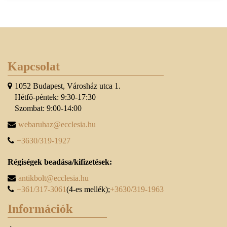
Kapcsolat
1052 Budapest, Városház utca 1.
Hétfő-péntek: 9:30-17:30
Szombat: 9:00-14:00
webaruhaz@ecclesia.hu
+3630/319-1927
Régiségek beadása/kifizetések:
antikbolt@ecclesia.hu
+361/317-3061
(4-es mellék);
+3630/319-1963
Információk