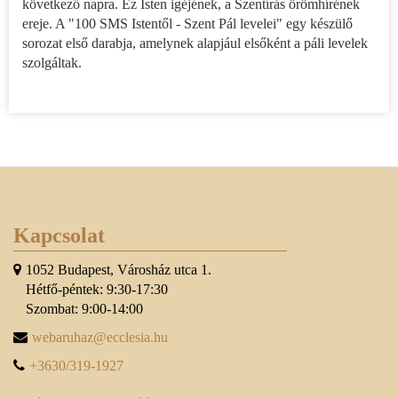
következő napra. Ez Isten igéjének, a Szentírás örömhírének
ereje. A "100 SMS Istentől - Szent Pál levelei" egy készülő
sorozat első darabja, amelynek alapjául elsőként a páli levelek
szolgáltak.
Kapcsolat
1052 Budapest, Városház utca 1.
Hétfő-péntek: 9:30-17:30
Szombat: 9:00-14:00
webaruhaz@ecclesia.hu
+3630/319-1927