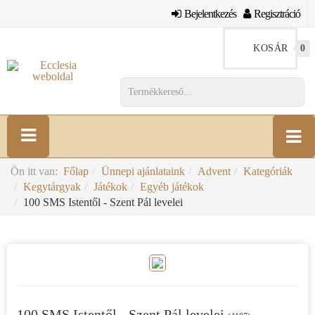
Bejelentkezés
Regisztráció
KOSÁR
0
Ön itt van:
Főlap
Ünnepi ajánlataink
Advent
Kategóriák
Kegytárgyak
Játékok
Egyéb játékok
100 SMS Istentől - Szent Pál levelei
100 SMS Istentől - Szent Pál levelei