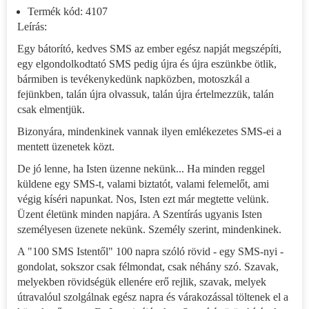
Termék kód: 4107
Leírás:
Egy bátorító, kedves SMS az ember egész napját megszépíti,
egy elgondolkodtató SMS pedig újra és újra eszünkbe ötlik,
bármiben is tevékenykedünk napközben, motoszkál a
fejünkben, talán újra olvassuk, talán újra értelmezzük, talán
csak elmentjük.
Bizonyára, mindenkinek vannak ilyen emlékezetes SMS-ei a
mentett üzenetek közt.
De jó lenne, ha Isten üzenne nekünk... Ha minden reggel
küldene egy SMS-t, valami biztatót, valami felemelőt, ami
végig kíséri napunkat. Nos, Isten ezt már megtette velünk.
Üzent életünk minden napjára. A Szentírás ugyanis Isten
személyesen üzenete nekünk. Személy szerint, mindenkinek.
A "100 SMS Istentől" 100 napra szóló rövid - egy SMS-nyi -
gondolat, sokszor csak félmondat, csak néhány szó. Szavak,
melyekben rövidségük ellenére erő rejlik, szavak, melyek
útravalóul szolgálnak egész napra és várakozással töltenek el a