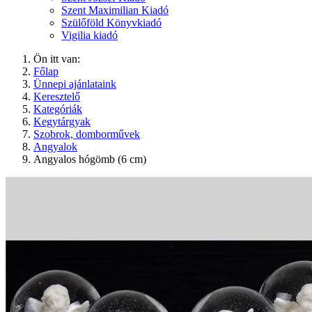
Szent Maximilian Kiadó
Szülőföld Könyvkiadó
Vigilia kiadó
Ön itt van:
Főlap
Ünnepi ajánlataink
Keresztelő
Kategóriák
Kegytárgyak
Szobrok, domborművek
Angyalok
Angyalos hógömb (6 cm)