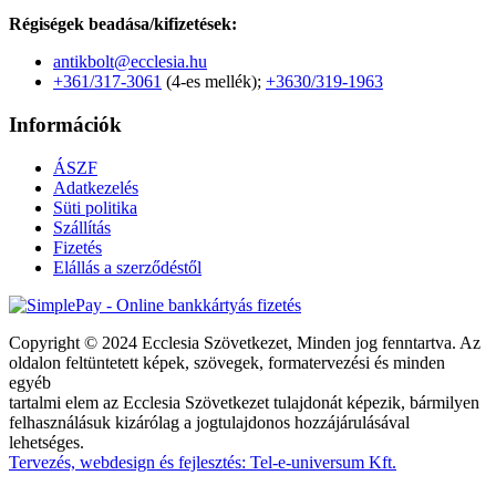
Régiségek beadása/kifizetések:
antikbolt@ecclesia.hu
+361/317-3061
(4-es mellék);
+3630/319-1963
Információk
ÁSZF
Adatkezelés
Süti politika
Szállítás
Fizetés
Elállás a szerződéstől
Copyright © 2024 Ecclesia Szövetkezet, Minden jog fenntartva. Az
oldalon feltüntetett képek, szövegek, formatervezési és minden
egyéb
tartalmi elem az Ecclesia Szövetkezet tulajdonát képezik, bármilyen
felhasználásuk kizárólag a jogtulajdonos hozzájárulásával
lehetséges.
Tervezés, webdesign és fejlesztés: Tel-e-universum Kft.