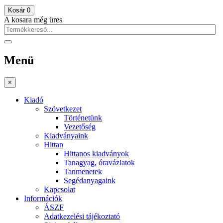
Kosár
0
A kosara még üres
Menü
×
Kiadó
Szövetkezet
Történetünk
Vezetőség
Kiadványaink
Hittan
Hittanos kiadványok
Tanagyag, óravázlatok
Tanmenetek
Segédanyagaink
Kapcsolat
Információk
ÁSZF
Adatkezelési tájékoztató