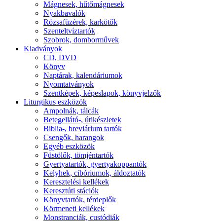
Mágnesek, hűtőmágnesek
Nyakbavalók
Rózsafüzérek, karkötők
Szenteltvíztartók
Szobrok, domborművek
Kiadványok
CD, DVD
Könyv
Naptárak, kalendáriumok
Nyomtatványok
Szentképek, képeslapok, könyvjelzők
Liturgikus eszközök
Ampolnák, tálcák
Betegellátó-, útikészletek
Biblia-, breviárium tartók
Csengők, harangok
Egyéb eszközök
Füstölők, tömjéntartók
Gyertyatartók, gyertyakoppantók
Kelyhek, cibóriumok, áldoztatók
Keresztelési kellékek
Keresztúti stációk
Könyvtartók, térdeplők
Körmeneti kellékek
Monstranciák, custódiák