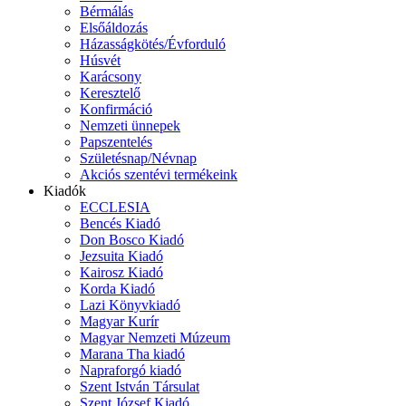
Bérmálás
Elsőáldozás
Házasságkötés/Évforduló
Húsvét
Karácsony
Keresztelő
Konfirmáció
Nemzeti ünnepek
Papszentelés
Születésnap/Névnap
Akciós szentévi termékeink
Kiadók
ECCLESIA
Bencés Kiadó
Don Bosco Kiadó
Jezsuita Kiadó
Kairosz Kiadó
Korda Kiadó
Lazi Könyvkiadó
Magyar Kurír
Magyar Nemzeti Múzeum
Marana Tha kiadó
Napraforgó kiadó
Szent István Társulat
Szent József Kiadó