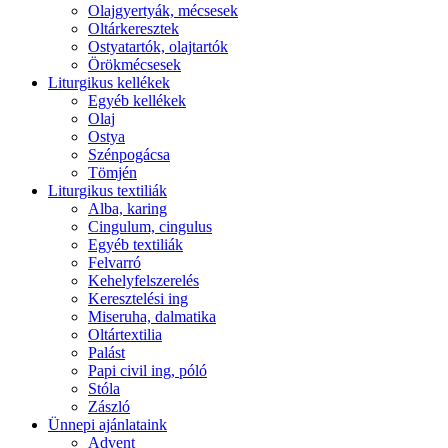
Olajgyertyák, mécsesek
Oltárkeresztek
Ostyatartók, olajtartók
Örökmécsesek
Liturgikus kellékek
Egyéb kellékek
Olaj
Ostya
Szénpogácsa
Tömjén
Liturgikus textiliák
Alba, karing
Cingulum, cingulus
Egyéb textiliák
Felvarró
Kehelyfelszerelés
Keresztelési ing
Miseruha, dalmatika
Oltártextilia
Palást
Papi civil ing, póló
Stóla
Zászló
Ünnepi ajánlataink
Advent