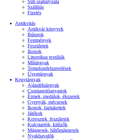
Süti szabályzata
Szállítás
Fizetés
Antikvitás
Antikvár könyvek
Bútorok
Festmények
Feszületek
Ikonok
Liturgikus textiliák
Műtárgyak
Templomfelszerelések
Üvegtárgyak
Kegytárgyak
Ajándéktárgyak
Csomagolóanyagok
Érmek, medálok, ékszerek
Gyertyák, mécsesek
Ikonok, faplakettek
Játékok
Keresztek, feszületek
Kulcstartók, kitűzők
Mágnesek, hűtőmágnesek
Nyakbavalók