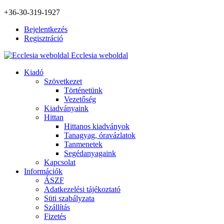
+36-30-319-1927
Bejelentkezés
Regisztráció
Ecclesia weboldal
Kiadó
Szövetkezet
Történetünk
Vezetőség
Kiadványaink
Hittan
Hittanos kiadványok
Tanagyag, óravázlatok
Tanmenetek
Segédanyagaink
Kapcsolat
Információk
ÁSZF
Adatkezelési tájékoztató
Süti szabályzata
Szállítás
Fizetés