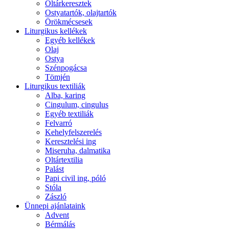
Oltárkeresztek
Ostyatartók, olajtartók
Örökmécsesek
Liturgikus kellékek
Egyéb kellékek
Olaj
Ostya
Szénpogácsa
Tömjén
Liturgikus textiliák
Alba, karing
Cingulum, cingulus
Egyéb textiliák
Felvarró
Kehelyfelszerelés
Keresztelési ing
Miseruha, dalmatika
Oltártextilia
Palást
Papi civil ing, póló
Stóla
Zászló
Ünnepi ajánlataink
Advent
Bérmálás