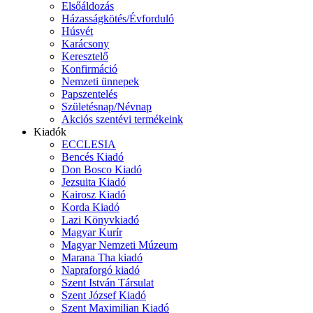
Elsőáldozás
Házasságkötés/Évforduló
Húsvét
Karácsony
Keresztelő
Konfirmáció
Nemzeti ünnepek
Papszentelés
Születésnap/Névnap
Akciós szentévi termékeink
Kiadók
ECCLESIA
Bencés Kiadó
Don Bosco Kiadó
Jezsuita Kiadó
Kairosz Kiadó
Korda Kiadó
Lazi Könyvkiadó
Magyar Kurír
Magyar Nemzeti Múzeum
Marana Tha kiadó
Napraforgó kiadó
Szent István Társulat
Szent József Kiadó
Szent Maximilian Kiadó