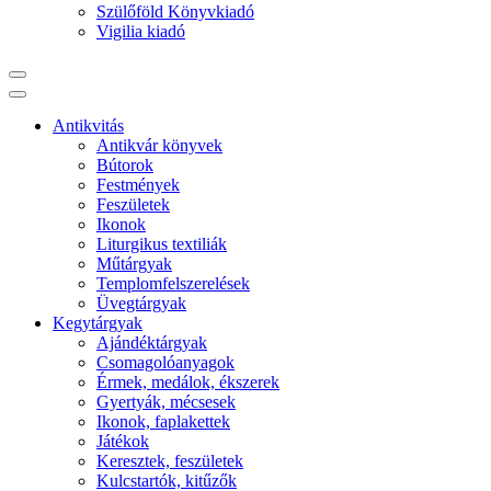
Szülőföld Könyvkiadó
Vigilia kiadó
Antikvitás
Antikvár könyvek
Bútorok
Festmények
Feszületek
Ikonok
Liturgikus textiliák
Műtárgyak
Templomfelszerelések
Üvegtárgyak
Kegytárgyak
Ajándéktárgyak
Csomagolóanyagok
Érmek, medálok, ékszerek
Gyertyák, mécsesek
Ikonok, faplakettek
Játékok
Keresztek, feszületek
Kulcstartók, kitűzők