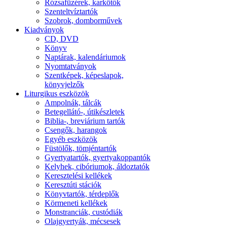
Rózsafüzérek, karkötők
Szenteltvíztartók
Szobrok, domborművek
Kiadványok
CD, DVD
Könyv
Naptárak, kalendáriumok
Nyomtatványok
Szentképek, képeslapok,
könyvjelzők
Liturgikus eszközök
Ampolnák, tálcák
Betegellátó-, útikészletek
Biblia-, breviárium tartók
Csengők, harangok
Egyéb eszközök
Füstölők, tömjéntartók
Gyertyatartók, gyertyakoppantók
Kelyhek, cibóriumok, áldoztatók
Keresztelési kellékek
Keresztúti stációk
Könyvtartók, térdeplők
Körmeneti kellékek
Monstranciák, custódiák
Olajgyertyák, mécsesek