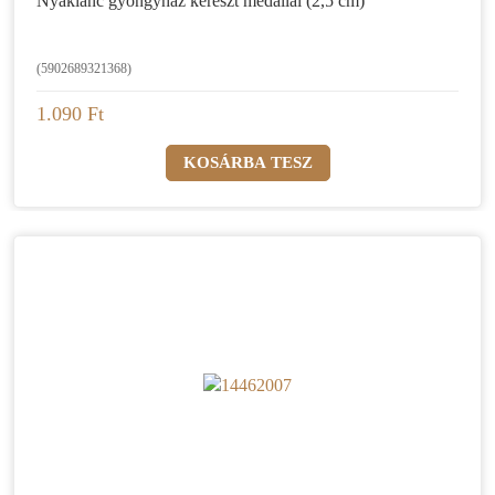
Nyaklánc gyöngyház kereszt medállal (2,5 cm)
(5902689321368)
1.090 Ft