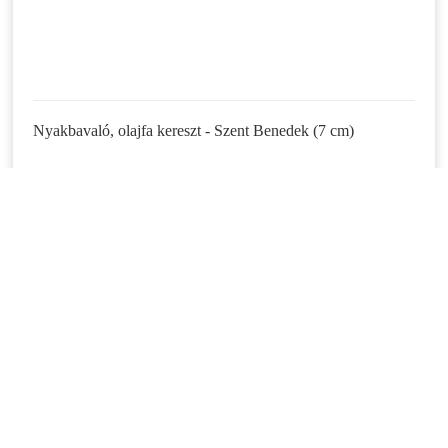
Nyakbavaló, olajfa kereszt - Szent Benedek (7 cm)
(3771)
2.190 Ft