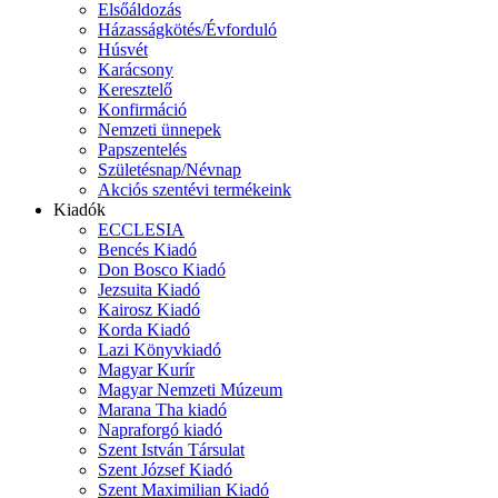
Elsőáldozás
Házasságkötés/Évforduló
Húsvét
Karácsony
Keresztelő
Konfirmáció
Nemzeti ünnepek
Papszentelés
Születésnap/Névnap
Akciós szentévi termékeink
Kiadók
ECCLESIA
Bencés Kiadó
Don Bosco Kiadó
Jezsuita Kiadó
Kairosz Kiadó
Korda Kiadó
Lazi Könyvkiadó
Magyar Kurír
Magyar Nemzeti Múzeum
Marana Tha kiadó
Napraforgó kiadó
Szent István Társulat
Szent József Kiadó
Szent Maximilian Kiadó