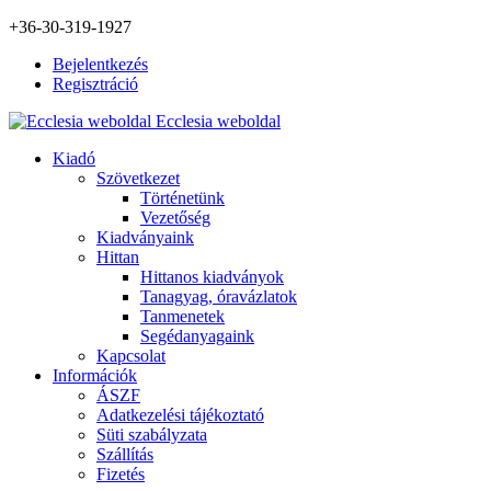
+36-30-319-1927
Bejelentkezés
Regisztráció
Ecclesia weboldal
Kiadó
Szövetkezet
Történetünk
Vezetőség
Kiadványaink
Hittan
Hittanos kiadványok
Tanagyag, óravázlatok
Tanmenetek
Segédanyagaink
Kapcsolat
Információk
ÁSZF
Adatkezelési tájékoztató
Süti szabályzata
Szállítás
Fizetés