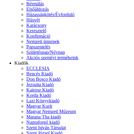
Bérmálás
Elsőáldozás
Házasságkötés/Évforduló
Húsvét
Karácsony
Keresztelő
Konfirmáció
Nemzeti ünnepek
Papszentelés
Születésnap/Névnap
Akciós szentévi termékeink
Kiadók
ECCLESIA
Bencés Kiadó
Don Bosco Kiadó
Jezsuita Kiadó
Kairosz Kiadó
Korda Kiadó
Lazi Könyvkiadó
Magyar Kurír
Magyar Nemzeti Múzeum
Marana Tha kiadó
Napraforgó kiadó
Szent István Társulat
Szent József Kiadó