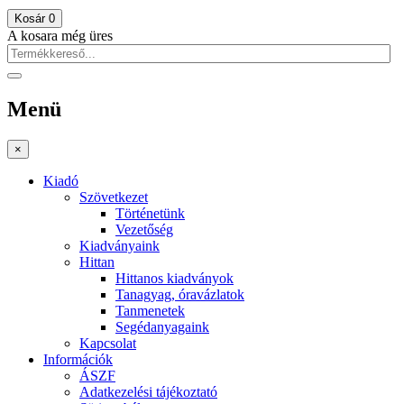
Kosár
0
A kosara még üres
Menü
×
Kiadó
Szövetkezet
Történetünk
Vezetőség
Kiadványaink
Hittan
Hittanos kiadványok
Tanagyag, óravázlatok
Tanmenetek
Segédanyagaink
Kapcsolat
Információk
ÁSZF
Adatkezelési tájékoztató