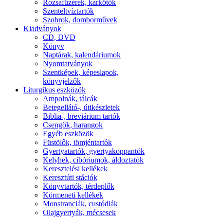
Rózsafüzérek, karkötők
Szenteltvíztartók
Szobrok, domborművek
Kiadványok
CD, DVD
Könyv
Naptárak, kalendáriumok
Nyomtatványok
Szentképek, képeslapok,
könyvjelzők
Liturgikus eszközök
Ampolnák, tálcák
Betegellátó-, útikészletek
Biblia-, breviárium tartók
Csengők, harangok
Egyéb eszközök
Füstölők, tömjéntartók
Gyertyatartók, gyertyakoppantók
Kelyhek, cibóriumok, áldoztatók
Keresztelési kellékek
Keresztúti stációk
Könyvtartók, térdeplők
Körmeneti kellékek
Monstranciák, custódiák
Olajgyertyák, mécsesek