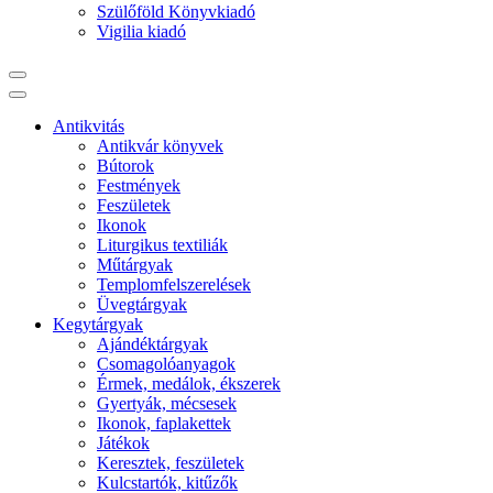
Szülőföld Könyvkiadó
Vigilia kiadó
Antikvitás
Antikvár könyvek
Bútorok
Festmények
Feszületek
Ikonok
Liturgikus textiliák
Műtárgyak
Templomfelszerelések
Üvegtárgyak
Kegytárgyak
Ajándéktárgyak
Csomagolóanyagok
Érmek, medálok, ékszerek
Gyertyák, mécsesek
Ikonok, faplakettek
Játékok
Keresztek, feszületek
Kulcstartók, kitűzők