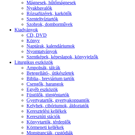
Mágnesek, hűtőmágnesek
Nyakbavalók
Rózsafüzérek, karkötők
Szenteltvíztartók
Szobrok, domborművek
Kiadványok
CD, DVD
Könyv
Naptárak, kalendáriumok
Nyomtatványok
Szentképek, képeslapok, könyvjelzők
Liturgikus eszközök
Ampolnák, tálcák
Betegellátó-, útikészletek
Biblia-, breviárium tartók
Csengők, harangok
Egyéb eszközök
Füstölők, tömjéntartók
Gyertyatartók, gyertyakoppantók
Kelyhek, cibóriumok, áldoztatók
Keresztelési kellékek
Keresztúti stációk
Könyvtartók, térdeplők
Körmeneti kellékek
Monstranciák, custódiák