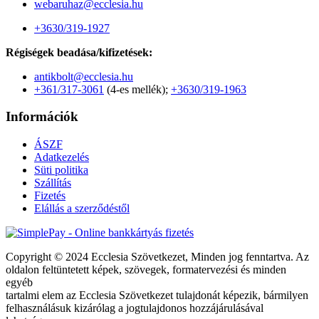
webaruhaz@ecclesia.hu
+3630/319-1927
Régiségek beadása/kifizetések:
antikbolt@ecclesia.hu
+361/317-3061
(4-es mellék);
+3630/319-1963
Információk
ÁSZF
Adatkezelés
Süti politika
Szállítás
Fizetés
Elállás a szerződéstől
Copyright © 2024 Ecclesia Szövetkezet, Minden jog fenntartva. Az
oldalon feltüntetett képek, szövegek, formatervezési és minden
egyéb
tartalmi elem az Ecclesia Szövetkezet tulajdonát képezik, bármilyen
felhasználásuk kizárólag a jogtulajdonos hozzájárulásával