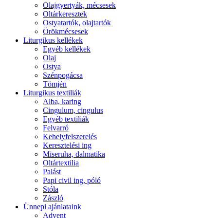
Olajgyertyák, mécsesek
Oltárkeresztek
Ostyatartók, olajtartók
Örökmécsesek
Liturgikus kellékek
Egyéb kellékek
Olaj
Ostya
Szénpogácsa
Tömjén
Liturgikus textiliák
Alba, karing
Cingulum, cingulus
Egyéb textiliák
Felvarró
Kehelyfelszerelés
Keresztelési ing
Miseruha, dalmatika
Oltártextilia
Palást
Papi civil ing, póló
Stóla
Zászló
Ünnepi ajánlataink
Advent