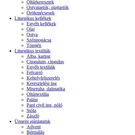
Oltárkeresztek
Ostyatartók, olajtartók
Örökmécsesek
Liturgikus kellékek
Egyéb kellékek
Olaj
Ostya
Szénpogácsa
Tömjén
Liturgikus textiliák
Alba, karing
Cingulum, cingulus
Egyéb textiliák
Felvarró
Kehelyfelszerelés
Keresztelési ing
Miseruha, dalmatika
Oltártextilia
Palást
Papi civil ing, póló
Stóla
Zászló
Ünnepi ajánlataink
Advent
Bérmálás