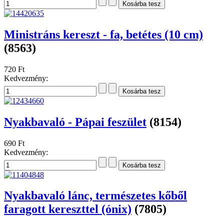
Ministráns kereszt - fa, betétes (10 cm)
(8563)
720 Ft
Kedvezmény:
Nyakbavaló - Pápai feszület
(8154)
690 Ft
Kedvezmény:
Nyakbavaló lánc, természetes kőből
faragott kereszttel (ónix)
(7805)