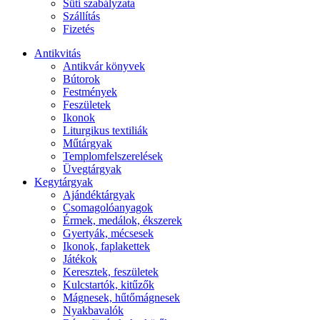
Süti szabályzata
Szállítás
Fizetés
Antikvitás
Antikvár könyvek
Bútorok
Festmények
Feszületek
Ikonok
Liturgikus textiliák
Műtárgyak
Templomfelszerelések
Üvegtárgyak
Kegytárgyak
Ajándéktárgyak
Csomagolóanyagok
Érmek, medálok, ékszerek
Gyertyák, mécsesek
Ikonok, faplakettek
Játékok
Keresztek, feszületek
Kulcstartók, kitűzők
Mágnesek, hűtőmágnesek
Nyakbavalók