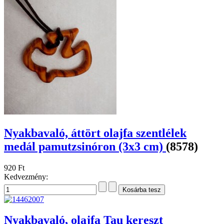
Nyakbavaló, áttört olajfa szentlélek
medál pamutzsinóron (3x3 cm)
(8578)
920 Ft
Kedvezmény:
Nyakbavaló, olajfa Tau kereszt