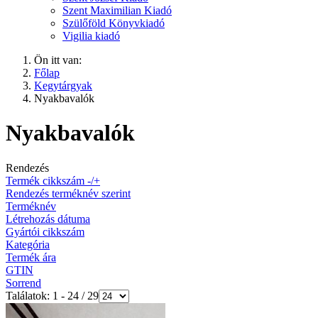
Szent Maximilian Kiadó
Szülőföld Könyvkiadó
Vigilia kiadó
Ön itt van:
Főlap
Kegytárgyak
Nyakbavalók
Nyakbavalók
Rendezés
Termék cikkszám -/+
Rendezés terméknév szerint
Terméknév
Létrehozás dátuma
Gyártói cikkszám
Kategória
Termék ára
GTIN
Sorrend
Találatok: 1 - 24 / 29