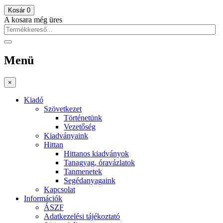
Kosár
0
A kosara még üres
Menü
×
Kiadó
Szövetkezet
Történetünk
Vezetőség
Kiadványaink
Hittan
Hittanos kiadványok
Tanagyag, óravázlatok
Tanmenetek
Segédanyagaink
Kapcsolat
Információk
ÁSZF
Adatkezelési tájékoztató