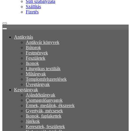
Süti szabályzata
Szállítás
Fizetés
Antikvitás
Antikvár könyvek
Bútorok
Festmények
Feszületek
Ikonok
Liturgikus textiliák
Műtárgyak
Templomfelszerelések
Üvegtárgyak
Kegytárgyak
Ajándéktárgyak
Csomagolóanyagok
Érmek, medálok, ékszerek
Gyertyák, mécsesek
Ikonok, faplakettek
Játékok
Keresztek, feszületek