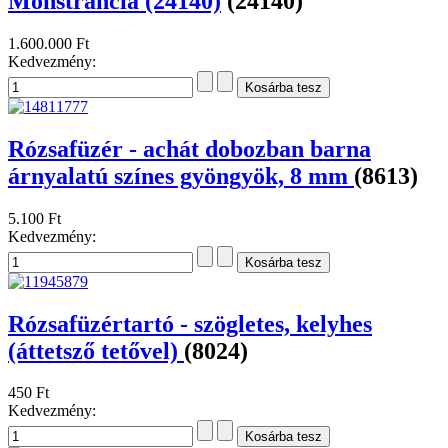
Monstrancia (24140)
(24140)
1.600.000 Ft
Kedvezmény:
Rózsafüzér - achát dobozban barna
árnyalatú színes gyöngyök, 8 mm
(8613)
5.100 Ft
Kedvezmény:
Rózsafüzértartó - szögletes, kelyhes
(áttetsző tetővel)
(8024)
450 Ft
Kedvezmény: