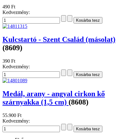
490 Ft
Kedvezmény:
Kulcstartó - Szent Család (másolat)
(8609)
390 Ft
Kedvezmény:
Medál, arany - angyal cirkon kő
szárnyakka (1,5 cm)
(8608)
55.900 Ft
Kedvezmény: