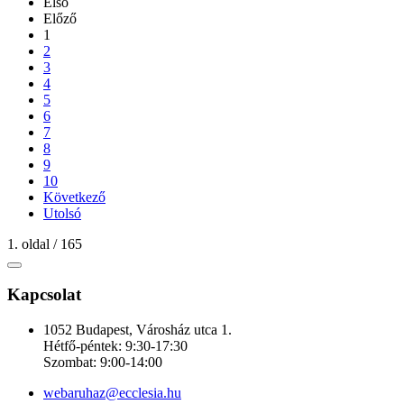
Első
Előző
1
2
3
4
5
6
7
8
9
10
Következő
Utolsó
1. oldal / 165
Kapcsolat
1052 Budapest, Városház utca 1.
Hétfő-péntek: 9:30-17:30
Szombat: 9:00-14:00
webaruhaz@ecclesia.hu