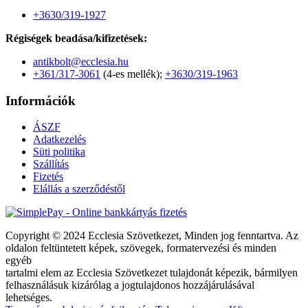
+3630/319-1927
Régiségek beadása/kifizetések:
antikbolt@ecclesia.hu
+361/317-3061
(4-es mellék);
+3630/319-1963
Információk
ÁSZF
Adatkezelés
Süti politika
Szállítás
Fizetés
Elállás a szerződéstől
Copyright © 2024 Ecclesia Szövetkezet, Minden jog fenntartva. Az
oldalon feltüntetett képek, szövegek, formatervezési és minden
egyéb
tartalmi elem az Ecclesia Szövetkezet tulajdonát képezik, bármilyen
felhasználásuk kizárólag a jogtulajdonos hozzájárulásával
lehetséges.