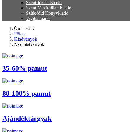
Szent József Kiadó
Szent Maximilian Kiadó
Szülőföld Könyvkiadó
Vigilia kiadó
Ön itt van:
Főlap
Kiadványok
Nyomtatványok
35-60% pamut
80-100% pamut
Ajándéktárgyak