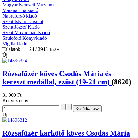
Magyar Nemzeti Múzeum
Marana Tha kiadó
Napraforgó kiadó
Szent István Társulat
Szent József Kiadó
Szent Maximilian Kiadó
Szülőföld Könyvkiadó
Vigilia kiadó
Találatok: 1 - 24 / 3948
Új
Rózsafüzér köves Csodás Mária és
kereszt medállal, ezüst (19-21 cm)
(8620)
31.900 Ft
Kedvezmény:
Új
Rózsafüzér karkötő köves Csodás Mária