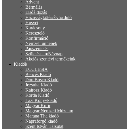
Advent
Bérmálás
Elsőáldozás
Házasságkötés/Évforduló
Húsvét
Karácsony
Keresztelő
Konfirmáció
Nemzeti ünnepek
Papszentelés
Születésnap/Névnap
Akciós szentévi termékeink
Kiadók
ECCLESIA
Bencés Kiadó
Don Bosco Kiadó
Jezsuita Kiadó
Kairosz Kiadó
Korda Kiadó
Lazi Könyvkiadó
Magyar Kurír
Magyar Nemzeti Múzeum
Marana Tha kiadó
Napraforgó kiadó
Szent István Társulat