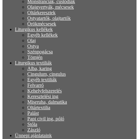
Monstranciák, custódiák
Olajgyertyák, mécsesek
Oltárkeresztek
Ostyatartók, olajtartók
Örökmécsesek
Liturgikus kellékek
Egyéb kellékek
Olaj
Ostya
Szénpogácsa
Tömjén
Liturgikus textiliák
Alba, karing
Cingulum, cingulus
Egyéb textiliák
Felvarró
Kehelyfelszerelés
Keresztelési ing
Miseruha, dalmatika
Oltártextilia
Palást
Papi civil ing, póló
Stóla
Zászló
Ünnepi ajánlataink