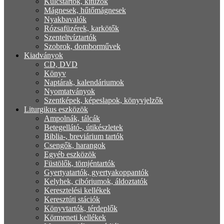
Kulcstartók, kitűzők
Mágnesek, hűtőmágnesek
Nyakbavalók
Rózsafüzérek, karkötők
Szenteltvíztartók
Szobrok, domborművek
Kiadványok
CD, DVD
Könyv
Naptárak, kalendáriumok
Nyomtatványok
Szentképek, képeslapok, könyvjelzők
Liturgikus eszközök
Ampolnák, tálcák
Betegellátó-, útikészletek
Biblia-, breviárium tartók
Csengők, harangok
Egyéb eszközök
Füstölők, tömjéntartók
Gyertyatartók, gyertyakoppantók
Kelyhek, cibóriumok, áldoztatók
Keresztelési kellékek
Keresztúti stációk
Könyvtartók, térdeplők
Körmeneti kellékek