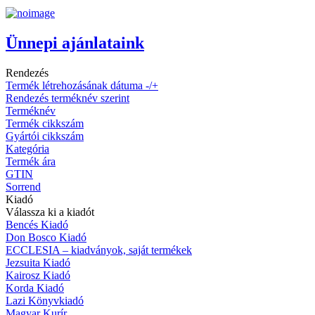
Ünnepi ajánlataink
Rendezés
Termék létrehozásának dátuma -/+
Rendezés terméknév szerint
Terméknév
Termék cikkszám
Gyártói cikkszám
Kategória
Termék ára
GTIN
Sorrend
Kiadó
Válassza ki a kiadót
Bencés Kiadó
Don Bosco Kiadó
ECCLESIA – kiadványok, saját termékek
Jezsuita Kiadó
Kairosz Kiadó
Korda Kiadó
Lazi Könyvkiadó
Magyar Kurír