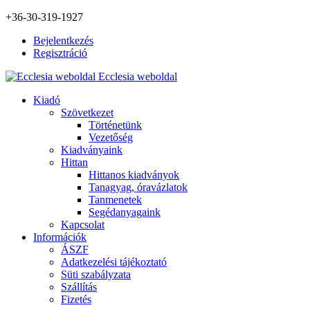
+36-30-319-1927
Bejelentkezés
Regisztráció
Ecclesia weboldal
Kiadó
Szövetkezet
Történetünk
Vezetőség
Kiadványaink
Hittan
Hittanos kiadványok
Tanagyag, óravázlatok
Tanmenetek
Segédanyagaink
Kapcsolat
Információk
ÁSZF
Adatkezelési tájékoztató
Süti szabályzata
Szállítás
Fizetés